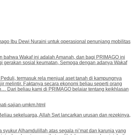
ago Ibu Dewi Nuraini untuk operasional penunjang mobilitas
an bahwa Wakaf ini adalah Amanah, dan bagi PRIMAGO ini
gi gerakan sosial keumatan, Semoga dengan adanya Wakaf
Peduli, termasuk rela menjual aset tanah di kampungnya
melintir. Faktanya secara ekonomi beliau seperti orang
ah… Dari beliau kami di PRIMAGO belajar tentang keikhlasan
ati-sajian-umkm.html
liau sekeluarga, Allah Swt lancarkan urusan dan rezekinya,
syukur Alhamdulillah atas segala ni’mat dan karunia yang