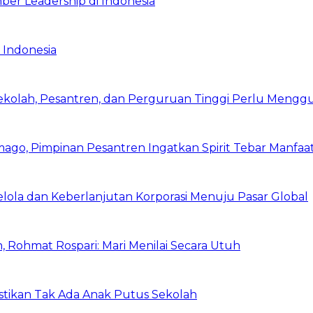
ber Leadership di Indonesia
 Indonesia
Sekolah, Pesantren, dan Perguruan Tinggi Perlu Meng
mago, Pimpinan Pesantren Ingatkan Spirit Tebar Manfaa
Kelola dan Keberlanjutan Korporasi Menuju Pasar Global
 Rohmat Rospari: Mari Menilai Secara Utuh
astikan Tak Ada Anak Putus Sekolah