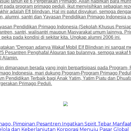
ki tahun ke 6 Pergerakan Primago, Allah hadirkan para muhsin
rt pada program primago peduli, ikut menyisihkan sebagian r
khir adalah Efl blindvan. Hal ini patut disyukuri, semoga den
, alumni, santri dan Yayasan Pendidikan Primago Indonesia 
ayasan Pendidikan Primago Indonesia (Sekolah Khusus Persia
tren, santri, walisantri maupun Masyarakat umum lainnya. Pr
 peka pada kondisi di sekitar kita. Ungkap alumni 2006 ini.
atakan “Dengan adanya Wakaf Mobil Elf Blindvan ini sangat m
25 Pesantren Penghafal Alquran tiap bulannya, semoga wakaf Mo
l Alamin.
n dimanapun berada yang ingin berpartisipasi pada Program- P
ago Indonesia, mari dukung Program-Program Primago Peduli 
am Pendidikan Terbaik bagi Anak Yatim, Yatim Piatu dan Dhuaf
rgerakan Primago Peduli.
mago, Pimpinan Pesantren Ingatkan Spirit Tebar Manfaa
Kelola dan Keberlanjutan Korporasi Menuju Pasar Global