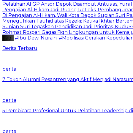
Pelatihan AI GP Ansor Depok Disambut Antusias, Yuni 
Pengajian Al-Hikam Jadi Ruang Refleksi Pembangunan,
Di Pengajian Al-Hikam, Wali Kota Depok Supian Suri P
Meneguhkan Tauhid atas Rezeki: Ketika Ikhtiar Bert
Supian Suri Tegaskan Pendidikan Jadi Prioritas, Ku
Rohmat Rospari Gagas Fiqh Lingkungan untuk Kemajuan
Tag :
#Ibu Dewi Nuraini
#Mobilisasi Gerakan Kepeduli
Berita Terbaru
berita
7 Tokoh Alumni Pesantren yang Aktif Menjadi Narasum
berita
5 Pembicara Profesional Untuk Pelatihan Leadership di
berita