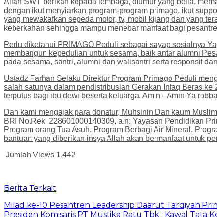
Allah SWT berikan kepada lembaga, diumur yang belia, memasu
dengan ikut menyiarkan program-program primago, ikut suppo
yang mewakafkan sepeda motor, tv, mobil kijang dan yang tera
keberkahan sehingga mampu menebar manfaat bagi pesantren
Perlu diketahui PRIMAGO Peduli sebagai sayap sosialnya Y
membangun kepedulian untuk sesama, baik antar alumni Pesan
pada sesama, santri, alumni dan walisantri serta responsif dan
Ustadz Farhan Selaku Direktur Program Primago Peduli meng
salah satunya dalam pendistribusian Gerakan Infaq Beras ke 
terputus bagi ibu dewi beserta keluarga. Amin –Amin Ya robba
Dan kami mengajak para donatur, Muhsinin Dan kaum Muslimi
BRI No.Rek: 228601000140309, a.n: Yayasan Pendidikan Prim
Program orang Tua Asuh, Program Berbagi Air Mineral, Progr
bantuan yang diberikan insya Allah akan bermanfaat untuk pe
Jumlah Views
1,442
Berita Terkait
Milad ke-10 Pesantren Leadership Daarut Tarqiyah Pri
Presiden Komisaris PT Mustika Ratu Tbk : Kawal Tata 