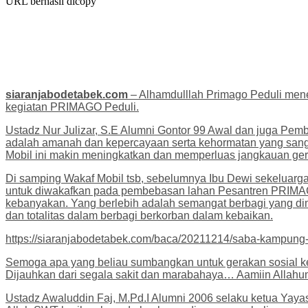
URL berhasil dicopy
siaranjabodetabek.com
– Alhamdulllah Primago Peduli mene
kegiatan PRIMAGO Peduli.
Ustadz Nur Julizar, S.E Alumni Gontor 99 Awal dan juga Pe
adalah amanah dan kepercayaan serta kehormatan yang san
Mobil ini makin meningkatkan dan memperluas jangkauan ge
Di samping Wakaf Mobil tsb, sebelumnya Ibu Dewi sekeluarga
untuk diwakafkan pada pembebasan lahan Pesantren PRIMAGO.
kebanyakan. Yang berlebih adalah semangat berbagi yang dimi
dan totalitas dalam berbagi berkorban dalam kebaikan.
https://siaranjabodetabek.com/baca/20211214/saba-kampung-p
Semoga apa yang beliau sumbangkan untuk gerakan sosial keu
Dijauhkan dari segala sakit dan marabahaya… Aamiin Allahu
Ustadz Awaluddin Faj, M.Pd.I Alumni 2006 selaku ketua Yaya