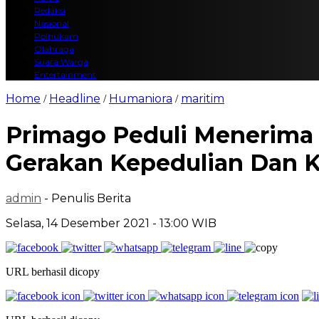
Redaksi
Nasional
Polhukam
Olahraga
Suara Warga
Entertainment
Home
Headline
Humaniora
maritim
/
/
/
Primago Peduli Menerima
Gerakan Kepedulian Dan 
admin
- Penulis Berita
Selasa, 14 Desember 2021 - 13:00 WIB
URL berhasil dicopy