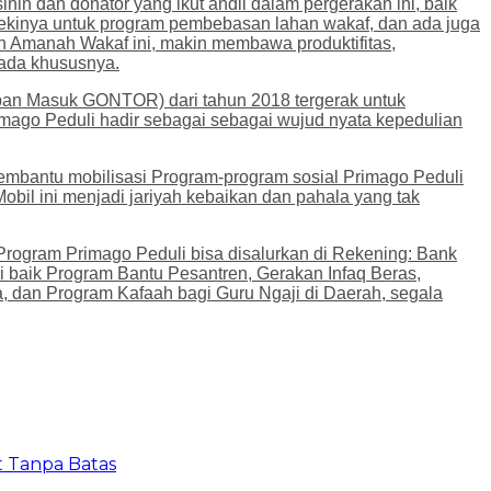
in dan donator yang ikut andil dalam pergerakan ini, baik
ezekinya untuk program pembebasan lahan wakaf, dan ada juga
gan Amanah Wakaf ini, makin membawa produktifitas,
pada khususnya.
pan Masuk GONTOR) dari tahun 2018 tergerak untuk
imago Peduli hadir sebagai sebagai wujud nyata kepedulian
embantu mobilisasi Program-program sosial Primago Peduli
bil ini menjadi jariyah kebaikan dan pahala yang tak
rogram Primago Peduli bisa disalurkan di Rekening: Bank
baik Program Bantu Pesantren, Gerakan Infaq Beras,
a, dan Program Kafaah bagi Guru Ngaji di Daerah, segala
t Tanpa Batas