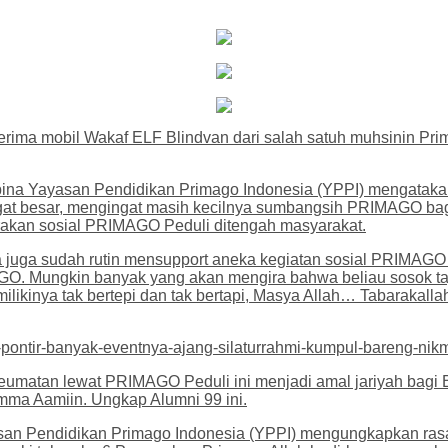
rima mobil Wakaf ELF Blindvan dari salah satuh muhsinin Prim
mbina Yayasan Pendidikan Primago Indonesia (YPPI) mengatak
gat besar, mengingat masih kecilnya sumbangsih PRIMAGO ba
rakan sosial PRIMAGO Peduli ditengah masyarakat.
 juga sudah rutin mensupport aneka kegiatan sosial PRIMAGO 
 Mungkin banyak yang akan mengira bahwa beliau sosok tajir 
likinya tak bertepi dan tak bertapi, Masya Allah… Tabarakall
ontir-banyak-eventnya-ajang-silaturrahmi-kumpul-bareng-nikm
matan lewat PRIMAGO Peduli ini menjadi amal jariyah bagi Be
mma Aamiin. Ungkap Alumni 99 ini.
san Pendidikan Primago Indonesia (YPPI) mengungkapkan rasa 