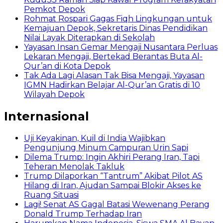
Pemkot Depok
Rohmat Rospari Gagas Fiqh Lingkungan untuk
Kemajuan Depok, Sekretaris Dinas Pendidikan
Nilai Layak Diterapkan di Sekolah
Yayasan Insan Gemar Mengaji Nusantara Perluas
Lekaran Mengaji, Bertekad Berantas Buta Al-
Qur’an di Kota Depok
Tak Ada Lagi Alasan Tak Bisa Mengaji, Yayasan
IGMN Hadirkan Belajar Al-Qur’an Gratis di 10
Wilayah Depok
Internasional
Uji Keyakinan, Kuil di India Wajibkan
Pengunjung Minum Campuran Urin Sapi
Dilema Trump: Ingin Akhiri Perang Iran, Tapi
Teheran Menolak Takluk
Trump Dilaporkan “Tantrum” Akibat Pilot AS
Hilang di Iran, Ajudan Sampai Blokir Akses ke
Ruang Situasi
Lagi! Senat AS Gagal Batasi Wewenang Perang
Donald Trump Terhadap Iran