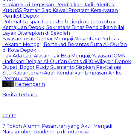
Supian Suri Tegaskan Pendidikan Jadi Prioritas,
KuduSS Ramah Siap Kawal Program Kerakyatan
Pemkot Depok
Rohmat Rospari Gagas Fiqh Lingkungan untuk
Kemajuan Depok, Sekretaris Dinas Pendidikan Nilai
Layak Diterapkan di Sekolah
Yayasan Insan Gemar Mengaji Nusantara Perluas
Lekaran Mengaji, Bertekad Berantas Buta Al-Qur’an
di Kota Depok
Tak Ada Lagi Alasan Tak Bisa Mengaji, Yayasan IGMN
Hadirkan Belajar Al-Qur’an Gratis di 10 Wilayah Depok
Bupati Bogor Rudy Susmanto Siapkan Revitalisasi
Situ Kabantenan Agar Kendalikan Limpasan Air ke
Permukiman
Tag :
Kemenperin
Berita Terbaru
berita
7 Tokoh Alumni Pesantren yang Aktif Menjadi
Narasumber Leadership di Indonesia