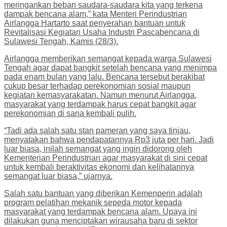
meringankan beban saudara-saudara kita yang terkena
dampak bencana alam,” kata Menteri Perindustrian
Airlangga Hartarto saat penyerahan bantuan untuk
Revitalisasi Kegiatan Usaha Industri Pascabencana di
Sulawesi Tengah, Kamis (28/3).
Airlangga memberikan semangat kepada warga Sulawesi
Tengah agar dapat bangkit setelah bencana yang menimpa
pada enam bulan yang lalu. Bencana tersebut berakibat
cukup besar terhadap perekonomian sosial maupun
kegiatan kemasyarakatan. Namun menurut Airlangga,
masyarakat yang terdampak harus cepat bangkit agar
perekonomian di sana kembali pulih.
“Tadi ada salah satu stan pameran yang saya tinjau,
menyatakan bahwa pendapatannya Rp3 juta per hari. Jadi
luar biasa, inilah semangat yang ingin didorong oleh
Kementerian Perindustrian agar masyarakat di sini cepat
untuk kembali beraktivitas ekonomi dan kelihatannya
semangat luar biasa,” ujarnya.
Salah satu bantuan yang diberikan Kemenperin adalah
program pelatihan mekanik sepeda motor kepada
masyarakat yang terdampak bencana alam. Upaya ini
dilakukan guna menciptakan wirausaha baru di sektor