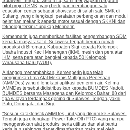
Sulawesi Tengah. “Selain itu, kami menyiapkan program
pilot project SMK, yang bertujuan membangun satu
education center sebagai showcase di salah satu SMK di
Sulteng, yang dilengkapi peralatan perbengkelan dan modul
pelatihan mekanik sepeda motor sesuai dengan SKKNI dan
teknologi terkini,” ungkap Menperin
Kemenperin juga memberikan fasilitas pengembangan SDM
kepada masyarakat di Sulawesi Tengah berupa rumah
produksi di Biromaru, Kabupaten Sigi kepada Kelompok
Usaha Industri Kecil Menengah (IKM), mesin dan peralatan
IKM, serta peralatan bengkel kepada 50 Kelompok
Wirausaha Baru (WUB).
Airlangga menambahkan, Kemenperin juga telah
mengirimkan lima Alat Mekanis Multiguna Pedesaan
(AMMDes) yang dilengkapi aplikasi penjernih air. Kelima
AMMDes tersebut didistribusikan kepada BUMDES Nadoli,
BUMDES bersama Masagena dan Kelompok Bahari 88 dari
tiga wilayah terdampak gempa di Sulawesi Tengah, yakni
Palu, Donggala, dan Sigi.
“Sesuai karakteristik AMMDes, unit yang dikirim ke Sulawesi
Tengah juga dilengkapi Power Take Off (PTO) yang mampu
menggerakkan alat produksi serta utilitas dan alat bantu
kerja lain sehingga dapat dimanfaatkan maksimal oleh