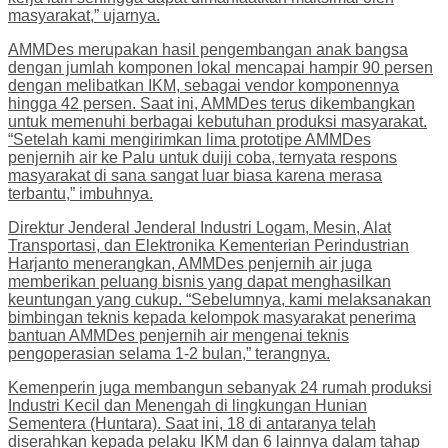
masyarakat,” ujarnya.
AMMDes merupakan hasil pengembangan anak bangsa
dengan jumlah komponen lokal mencapai hampir 90 persen
dengan melibatkan IKM, sebagai vendor komponennya
hingga 42 persen. Saat ini, AMMDes terus dikembangkan
untuk memenuhi berbagai kebutuhan produksi masyarakat.
“Setelah kami mengirimkan lima prototipe AMMDes
penjernih air ke Palu untuk duiji coba, ternyata respons
masyarakat di sana sangat luar biasa karena merasa
terbantu,” imbuhnya.
Direktur Jenderal Jenderal Industri Logam, Mesin, Alat
Transportasi, dan Elektronika Kementerian Perindustrian
Harjanto menerangkan, AMMDes penjernih air juga
memberikan peluang bisnis yang dapat menghasilkan
keuntungan yang cukup. “Sebelumnya, kami melaksanakan
bimbingan teknis kepada kelompok masyarakat penerima
bantuan AMMDes penjernih air mengenai teknis
pengoperasian selama 1-2 bulan,” terangnya.
Kemenperin juga membangun sebanyak 24 rumah produksi
Industri Kecil dan Menengah di lingkungan Hunian
Sementera (Huntara). Saat ini, 18 di antaranya telah
diserahkan kepada pelaku IKM dan 6 lainnya dalam tahap