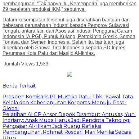
pembangunan. “Tak hanya itu, Kemenperin juga memberikan
29 peralatan produksi IKM,” sebutnya.
Dalam kesempatan tersebut juga diserahkan bantuan dari
beberapa perusahaan industri kepada Pemprov Sulawesi
Tengah, antara lain dari Asosiasi Industri Pengguna Garam
Indonesia (AIPGI), Pupuk Kujang, Petrokimia Gresik, Semen
Tonasa, dan Semen Indonesia. Selain itu, bantuan juga
diberikan oleh Sanwa Tirta Indonesia kepada SD Inpres
Perumnas Kota Palu dan Masjid Al-Ikhlas.
Jumlah Views
1,533
Berita Terkait
Presiden Komisaris PT Mustika Ratu Tbk : Kawal Tata
Kelola dan Keberlanjutan Korporasi Menuju Pasar
Global
Pelatihan AI GP Ansor Depok Disambut Antusias, Yuni
Indriany: Anak Muda Harus Jadi Pencipta Teknologi
Pengajian Al-Hikam Jadi Ruang Refleksi
Pembangunan, Rohmat Rospari: Mari Menilai Secara
Utuh