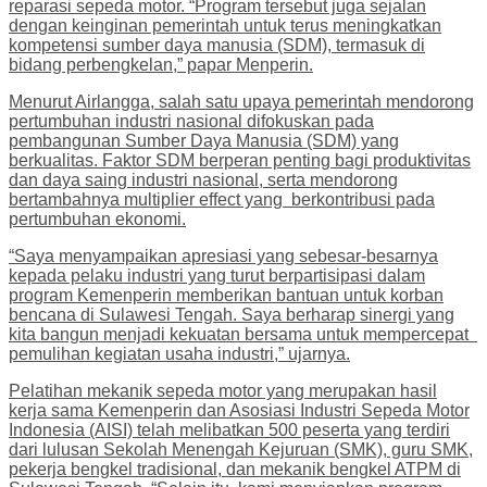
reparasi sepeda motor. “Program tersebut juga sejalan
dengan keinginan pemerintah untuk terus meningkatkan
kompetensi sumber daya manusia (SDM), termasuk di
bidang perbengkelan,” papar Menperin.
Menurut Airlangga, salah satu upaya pemerintah mendorong
pertumbuhan industri nasional difokuskan pada
pembangunan Sumber Daya Manusia (SDM) yang
berkualitas. Faktor SDM berperan penting bagi produktivitas
dan daya saing industri nasional, serta mendorong
bertambahnya multiplier effect yang berkontribusi pada
pertumbuhan ekonomi.
“Saya menyampaikan apresiasi yang sebesar-besarnya
kepada pelaku industri yang turut berpartisipasi dalam
program Kemenperin memberikan bantuan untuk korban
bencana di Sulawesi Tengah. Saya berharap sinergi yang
kita bangun menjadi kekuatan bersama untuk mempercepat
pemulihan kegiatan usaha industri,” ujarnya.
Pelatihan mekanik sepeda motor yang merupakan hasil
kerja sama Kemenperin dan Asosiasi Industri Sepeda Motor
Indonesia (AISI) telah melibatkan 500 peserta yang terdiri
dari lulusan Sekolah Menengah Kejuruan (SMK), guru SMK,
pekerja bengkel tradisional, dan mekanik bengkel ATPM di