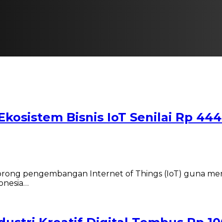
Ekosistem Bisnis IoT Senilai Rp 444
rong pengembangan Internet of Things (IoT) guna mem
donesia…