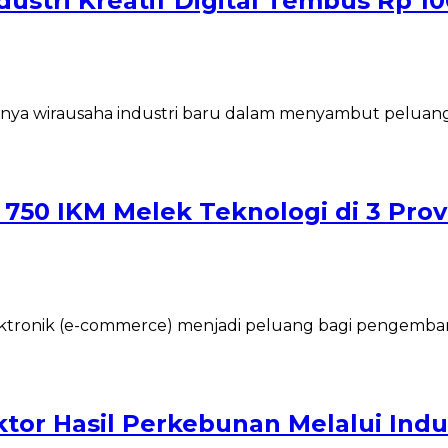
dustri Kreatif Digital Tembus Rp 10
 wirausaha industri baru dalam menyambut peluang era 
50 IKM Melek Teknologi di 3 Prov
ktronik (e-commerce) menjadi peluang bagi pengembang
tor Hasil Perkebunan Melalui Indus