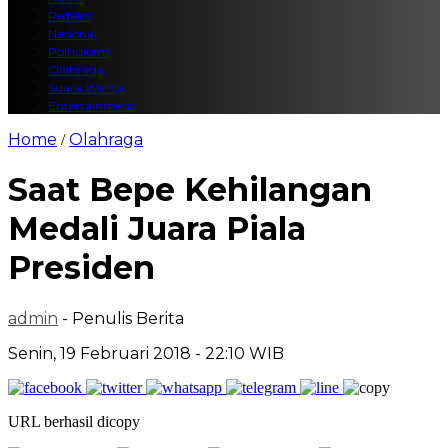
Redaksi
Nasional
Polhukam
Olahraga
Suara Warga
Entertainment
Home
Olahraga
/
Saat Bepe Kehilangan
Medali Juara Piala
Presiden
admin
- Penulis Berita
Senin, 19 Februari 2018 - 22:10 WIB
URL berhasil dicopy