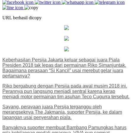
URL berhasil dicopy
Keberhasilan Persija Jakarta keluar sebagai juara Piala
Presiden 2018 tak lepas dari permainan Riko Simanjuntak.
Bagaimana perasaan “Si Kancil” usai merebut gelar juara
pertamanya?
Riko bergabung dengan Persija pada awal musim 2018 ini.
Perannya pun langsung menjadi sentral karena kerap
menjadi motor permainan tim asuhan Teco Cugurra tersebut.
Sayang, perayaan juara Persija terganggu oleh
merangseknya The Jakmania, suporter Persija, ke dalam
lapangan usai penyerahan piala.
Banyaknya suporter membuat Bambang Pamungkas harus
rela kehilangan medali emasnya. VIVA pun sempat