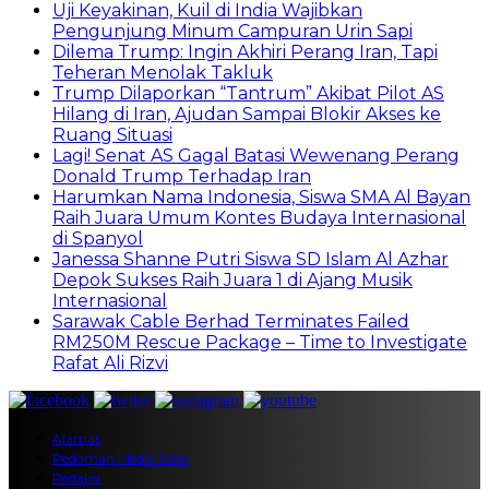
Uji Keyakinan, Kuil di India Wajibkan
Pengunjung Minum Campuran Urin Sapi
Dilema Trump: Ingin Akhiri Perang Iran, Tapi
Teheran Menolak Takluk
Trump Dilaporkan “Tantrum” Akibat Pilot AS
Hilang di Iran, Ajudan Sampai Blokir Akses ke
Ruang Situasi
Lagi! Senat AS Gagal Batasi Wewenang Perang
Donald Trump Terhadap Iran
Harumkan Nama Indonesia, Siswa SMA Al Bayan
Raih Juara Umum Kontes Budaya Internasional
di Spanyol
Janessa Shanne Putri Siswa SD Islam Al Azhar
Depok Sukses Raih Juara 1 di Ajang Musik
Internasional
Sarawak Cable Berhad Terminates Failed
RM250M Rescue Package – Time to Investigate
Rafat Ali Rizvi
Alamat
Pedoman Media Siber
Redaksi