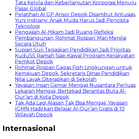
Tata Kelola dan Keberlanjutan Korporasi Menuju
Pasar Global
Pelatihan AI GP Ansor Depok Disambut Antusias,
Yuni Indriany: Anak Muda Harus Jadi Pencipta
Teknologi
Pengajian Al-Hikam Jadi Ruang Refleksi
Pembangunan, Rohmat Rospari: Mari Menilai
Secara Utuh
Supian Suri Tegaskan Pendidikan Jadi Prioritas,
KuduSS Ramah Siap Kawal Program Kerakyatan
Pemkot Depok
Rohmat Rospari Gagas Fiqh Lingkungan untuk
Kemajuan Depok, Sekretaris Dinas Pendidikan
Nilai Layak Diterapkan di Sekolah
Yayasan Insan Gemar Mengaji Nusantara Perluas
Lekaran Mengaji, Bertekad Berantas Buta Al-
Qur’an di Kota Depok
Tak Ada Lagi Alasan Tak Bisa Mengaji, Yayasan
IGMN Hadirkan Belajar Al-Qur’an Gratis di 10
Wilayah Depok
Internasional