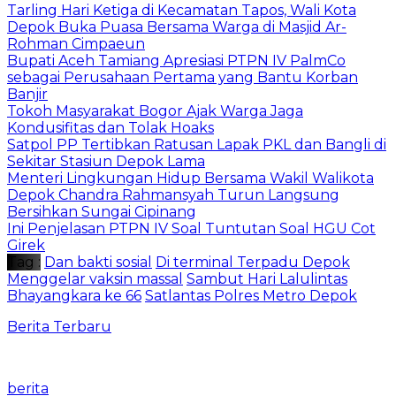
Tarling Hari Ketiga di Kecamatan Tapos, Wali Kota
Depok Buka Puasa Bersama Warga di Masjid Ar-
Rohman Cimpaeun
Bupati Aceh Tamiang Apresiasi PTPN IV PalmCo
sebagai Perusahaan Pertama yang Bantu Korban
Banjir
Tokoh Masyarakat Bogor Ajak Warga Jaga
Kondusifitas dan Tolak Hoaks
Satpol PP Tertibkan Ratusan Lapak PKL dan Bangli di
Sekitar Stasiun Depok Lama
Menteri Lingkungan Hidup Bersama Wakil Walikota
Depok Chandra Rahmansyah Turun Langsung
Bersihkan Sungai Cipinang
Ini Penjelasan PTPN IV Soal Tuntutan Soal HGU Cot
Girek
Tag :
Dan bakti sosial
Di terminal Terpadu Depok
Menggelar vaksin massal
Sambut Hari Lalulintas
Bhayangkara ke 66
Satlantas Polres Metro Depok
Berita Terbaru
berita