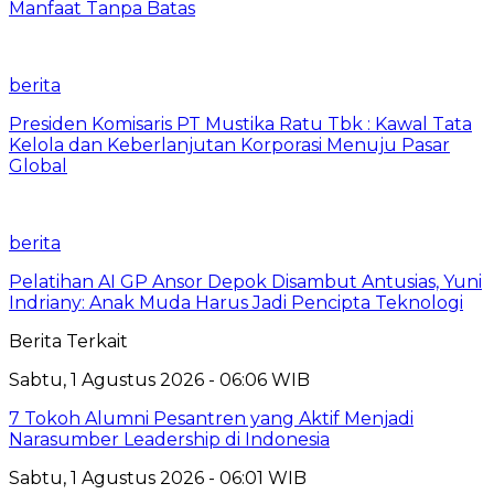
Manfaat Tanpa Batas
berita
Presiden Komisaris PT Mustika Ratu Tbk : Kawal Tata
Kelola dan Keberlanjutan Korporasi Menuju Pasar
Global
berita
Pelatihan AI GP Ansor Depok Disambut Antusias, Yuni
Indriany: Anak Muda Harus Jadi Pencipta Teknologi
Berita Terkait
Sabtu, 1 Agustus 2026 - 06:06 WIB
7 Tokoh Alumni Pesantren yang Aktif Menjadi
Narasumber Leadership di Indonesia
Sabtu, 1 Agustus 2026 - 06:01 WIB