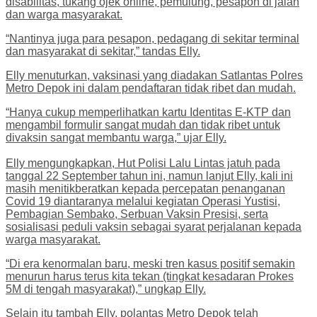
disabilitas, tukang ojek online, pemulung, pesapon di jalan
dan warga masyarakat.
“Nantinya juga para pesapon, pedagang di sekitar terminal
dan masyarakat di sekitar,” tandas Elly.
Elly menuturkan, vaksinasi yang diadakan Satlantas Polres
Metro Depok ini dalam pendaftaran tidak ribet dan mudah.
“Hanya cukup memperlihatkan kartu Identitas E-KTP dan
mengambil formulir sangat mudah dan tidak ribet untuk
divaksin sangat membantu warga,” ujar Elly.
Elly mengungkapkan, Hut Polisi Lalu Lintas jatuh pada
tanggal 22 September tahun ini, namun lanjut Elly, kali ini
masih menitikberatkan kepada percepatan penanganan
Covid 19 diantaranya melalui kegiatan Operasi Yustisi,
Pembagian Sembako, Serbuan Vaksin Presisi, serta
sosialisasi peduli vaksin sebagai syarat perjalanan kepada
warga masyarakat.
“Di era kenormalan baru, meski tren kasus positif semakin
menurun harus terus kita tekan (tingkat kesadaran Prokes
5M di tengah masyarakat),” ungkap Elly.
Selain itu tambah Elly, polantas Metro Depok telah