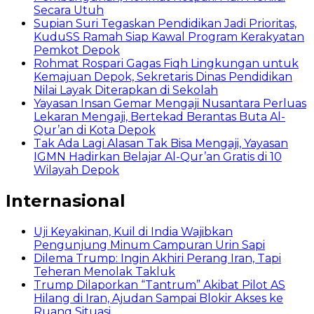
Secara Utuh
Supian Suri Tegaskan Pendidikan Jadi Prioritas,
KuduSS Ramah Siap Kawal Program Kerakyatan
Pemkot Depok
Rohmat Rospari Gagas Fiqh Lingkungan untuk
Kemajuan Depok, Sekretaris Dinas Pendidikan
Nilai Layak Diterapkan di Sekolah
Yayasan Insan Gemar Mengaji Nusantara Perluas
Lekaran Mengaji, Bertekad Berantas Buta Al-
Qur’an di Kota Depok
Tak Ada Lagi Alasan Tak Bisa Mengaji, Yayasan
IGMN Hadirkan Belajar Al-Qur’an Gratis di 10
Wilayah Depok
Internasional
Uji Keyakinan, Kuil di India Wajibkan
Pengunjung Minum Campuran Urin Sapi
Dilema Trump: Ingin Akhiri Perang Iran, Tapi
Teheran Menolak Takluk
Trump Dilaporkan “Tantrum” Akibat Pilot AS
Hilang di Iran, Ajudan Sampai Blokir Akses ke
Ruang Situasi