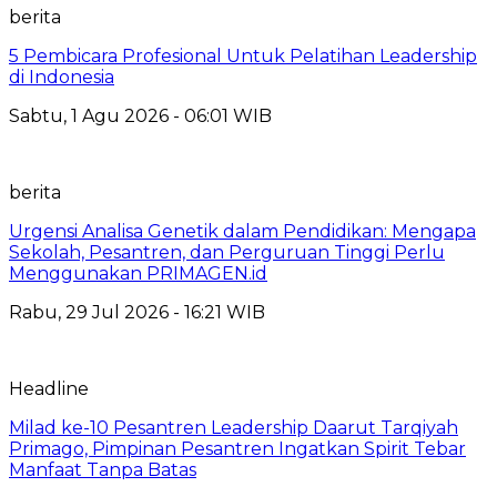
berita
5 Pembicara Profesional Untuk Pelatihan Leadership
di Indonesia
Sabtu, 1 Agu 2026 - 06:01 WIB
berita
Urgensi Analisa Genetik dalam Pendidikan: Mengapa
Sekolah, Pesantren, dan Perguruan Tinggi Perlu
Menggunakan PRIMAGEN.id
Rabu, 29 Jul 2026 - 16:21 WIB
Headline
Milad ke-10 Pesantren Leadership Daarut Tarqiyah
Primago, Pimpinan Pesantren Ingatkan Spirit Tebar
Manfaat Tanpa Batas