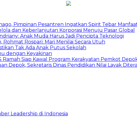
mago, Pimpinan Pesantren Ingatkan Spirit Tebar Manfaa
Kelola dan Keberlanjutan Korporasi Menuju Pasar Global
Indriany: Anak Muda Harus Jadi Pencipta Teknologi
 Rohmat Rospari: Mari Menilai Secara Utuh
astikan Tak Ada Anak Putus Sekolah
emu dengan Keyakinan
duSS Ramah Siap Kawal Program Kerakyatan Pemkot Depo
 Depok, Sekretaris Dinas Pendidikan Nilai Layak Diter
ber Leadership di Indonesia