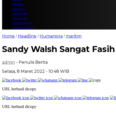
Redaksi
Nasional
Polhukam
Olahraga
Suara Warga
Entertainment
Home
Headline
Humaniora
maritim
/
/
/
Sandy Walsh Sangat Fasih
admin
- Penulis Berita
Selasa, 8 Maret 2022 - 10:48 WIB
URL berhasil dicopy
URL berhasil dicopy