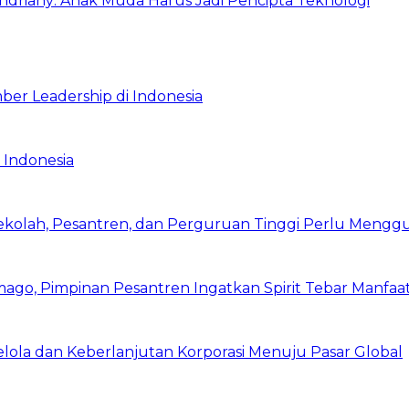
Indriany: Anak Muda Harus Jadi Pencipta Teknologi
ber Leadership di Indonesia
 Indonesia
Sekolah, Pesantren, dan Perguruan Tinggi Perlu Meng
mago, Pimpinan Pesantren Ingatkan Spirit Tebar Manfaa
Kelola dan Keberlanjutan Korporasi Menuju Pasar Global