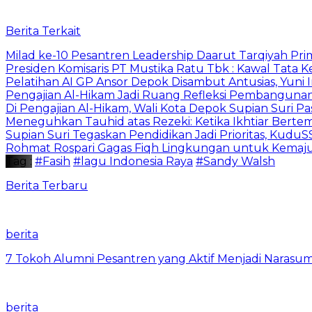
Berita Terkait
Milad ke-10 Pesantren Leadership Daarut Tarqiyah Pri
Presiden Komisaris PT Mustika Ratu Tbk : Kawal Tata 
Pelatihan AI GP Ansor Depok Disambut Antusias, Yuni 
Pengajian Al-Hikam Jadi Ruang Refleksi Pembangunan,
Di Pengajian Al-Hikam, Wali Kota Depok Supian Suri P
Meneguhkan Tauhid atas Rezeki: Ketika Ikhtiar Bert
Supian Suri Tegaskan Pendidikan Jadi Prioritas, Ku
Rohmat Rospari Gagas Fiqh Lingkungan untuk Kemajuan
Tag :
#Fasih
#lagu Indonesia Raya
#Sandy Walsh
Berita Terbaru
berita
7 Tokoh Alumni Pesantren yang Aktif Menjadi Narasum
berita