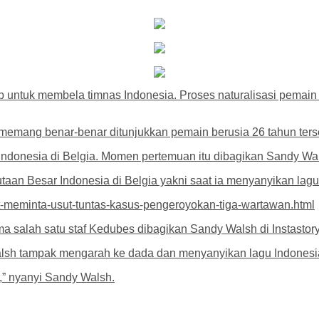
 untuk membela timnas Indonesia. Proses naturalisasi pemai
memang benar-benar ditunjukkan pemain berusia 26 tahun ters
ndonesia di Belgia. Momen pertemuan itu dibagikan Sandy Wals
an Besar Indonesia di Belgia yakni saat ia menyanyikan lagu
t-meminta-usut-tuntas-kasus-pengeroyokan-tiga-wartawan.html
 salah satu staf Kedubes dibagikan Sandy Walsh di Instastory
sh tampak mengarah ke dada dan menyanyikan lagu Indonesia
,” nyanyi Sandy Walsh.