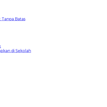
t Tanpa Batas
k
apkan di Sekolah