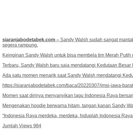
siaranjabodetabek.com –
Sandy Walsh sudah sangat mantab
segera rampung.
Keinginan Sandy Walsh untuk bisa membela tim Merah Putih 
Terbaru, Sandy Walsh baru saja mendatangi Kedutaan Besar I
Ada satu momen menarik saat Sandy Walsh mendatangi Keduta
https://siaranjabodetabek.com/baca/20220307/jmsi-jawa-bara
Momen saat dirinya menyanyikan lagu Indonesia Raya bersama
Mengenakan hoodie berwarna hitam, tangan kanan Sandy Wal
“Indonesia Raya merdeka, merdeka, hiduplah Indonesia Raya
Jumlah Views
984