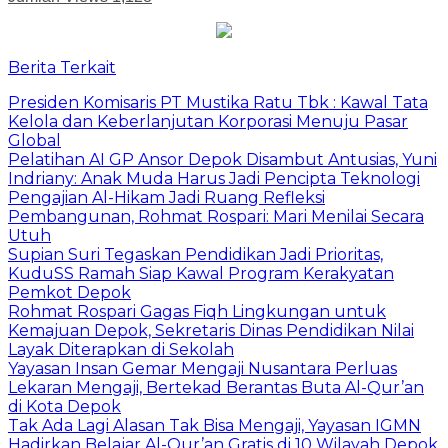
Berita Terkait
Presiden Komisaris PT Mustika Ratu Tbk : Kawal Tata
Kelola dan Keberlanjutan Korporasi Menuju Pasar
Global
Pelatihan AI GP Ansor Depok Disambut Antusias, Yuni
Indriany: Anak Muda Harus Jadi Pencipta Teknologi
Pengajian Al-Hikam Jadi Ruang Refleksi
Pembangunan, Rohmat Rospari: Mari Menilai Secara
Utuh
Supian Suri Tegaskan Pendidikan Jadi Prioritas,
KuduSS Ramah Siap Kawal Program Kerakyatan
Pemkot Depok
Rohmat Rospari Gagas Fiqh Lingkungan untuk
Kemajuan Depok, Sekretaris Dinas Pendidikan Nilai
Layak Diterapkan di Sekolah
Yayasan Insan Gemar Mengaji Nusantara Perluas
Lekaran Mengaji, Bertekad Berantas Buta Al-Qur’an
di Kota Depok
Tak Ada Lagi Alasan Tak Bisa Mengaji, Yayasan IGMN
Hadirkan Belajar Al-Qur’an Gratis di 10 Wilayah Depok