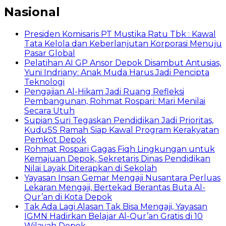
Nasional
Presiden Komisaris PT Mustika Ratu Tbk : Kawal
Tata Kelola dan Keberlanjutan Korporasi Menuju
Pasar Global
Pelatihan AI GP Ansor Depok Disambut Antusias,
Yuni Indriany: Anak Muda Harus Jadi Pencipta
Teknologi
Pengajian Al-Hikam Jadi Ruang Refleksi
Pembangunan, Rohmat Rospari: Mari Menilai
Secara Utuh
Supian Suri Tegaskan Pendidikan Jadi Prioritas,
KuduSS Ramah Siap Kawal Program Kerakyatan
Pemkot Depok
Rohmat Rospari Gagas Fiqh Lingkungan untuk
Kemajuan Depok, Sekretaris Dinas Pendidikan
Nilai Layak Diterapkan di Sekolah
Yayasan Insan Gemar Mengaji Nusantara Perluas
Lekaran Mengaji, Bertekad Berantas Buta Al-
Qur’an di Kota Depok
Tak Ada Lagi Alasan Tak Bisa Mengaji, Yayasan
IGMN Hadirkan Belajar Al-Qur’an Gratis di 10
Wilayah Depok