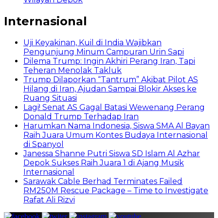
Internasional
Uji Keyakinan, Kuil di India Wajibkan
Pengunjung Minum Campuran Urin Sapi
Dilema Trump: Ingin Akhiri Perang Iran, Tapi
Teheran Menolak Takluk
Trump Dilaporkan “Tantrum” Akibat Pilot AS
Hilang di Iran, Ajudan Sampai Blokir Akses ke
Ruang Situasi
Lagi! Senat AS Gagal Batasi Wewenang Perang
Donald Trump Terhadap Iran
Harumkan Nama Indonesia, Siswa SMA Al Bayan
Raih Juara Umum Kontes Budaya Internasional
di Spanyol
Janessa Shanne Putri Siswa SD Islam Al Azhar
Depok Sukses Raih Juara 1 di Ajang Musik
Internasional
Sarawak Cable Berhad Terminates Failed
RM250M Rescue Package – Time to Investigate
Rafat Ali Rizvi