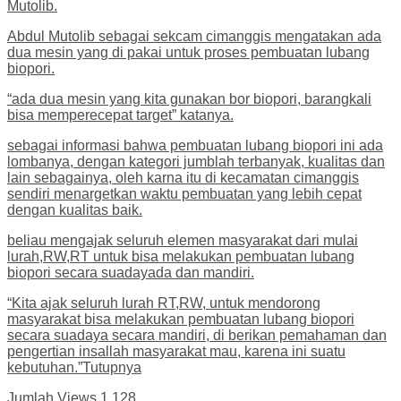
Mutolib.
Abdul Mutolib sebagai sekcam cimanggis mengatakan ada
dua mesin yang di pakai untuk proses pembuatan lubang
biopori.
“ada dua mesin yang kita gunakan bor biopori, barangkali
bisa memperecepat target” katanya.
sebagai informasi bahwa pembuatan lubang biopori ini ada
lombanya, dengan kategori jumblah terbanyak, kualitas dan
lain sebagainya, oleh karna itu di kecamatan cimanggis
sendiri menargetkan waktu pembuatan yang lebih cepat
dengan kualitas baik.
beliau mengajak seluruh elemen masyarakat dari mulai
lurah,RW,RT untuk bisa melakukan pembuatan lubang
biopori secara suadayada dan mandiri.
“Kita ajak seluruh lurah RT,RW, untuk mendorong
masyarakat bisa melakukan pembuatan lubang biopori
secara suadaya secara mandiri, di berikan pemahaman dan
pengertian insallah masyarakat mau, karena ini suatu
kebutuhan.”Tutupnya
Jumlah Views
1,128