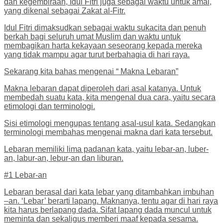
dan kegembiraan, Idul Fitri juga sebagai waktu untuk amal,
yang dikenal sebagai Zakat al-Fitr.
Idul Fitri dimaksudkan sebagai waktu sukacita dan penuh
berkah bagi seluruh umat Muslim dan waktu untuk
membagikan harta kekayaan seseorang kepada mereka
yang tidak mampu agar turut berbahagia di hari raya.
Sekarang kita bahas mengenai “ Makna Lebaran”
Makna lebaran dapat diperoleh dari asal katanya. Untuk
membedah suatu kata, kita mengenal dua cara, yaitu secara
etimologi dan terminologi.
Sisi etimologi mengupas tentang asal-usul kata. Sedangkan
terminologi membahas mengenai makna dari kata tersebut.
Lebaran memiliki lima padanan kata, yaitu lebar-an, luber-
an, labur-an, lebur-an dan liburan.
#1 Lebar-an
Lebaran berasal dari kata lebar yang ditambahkan imbuhan
–an. ‘Lebar’ berarti lapang. Maknanya, tentu agar di hari raya
kita harus berlapang dada. Sifat lapang dada muncul untuk
meminta dan sekaligus memberi maaf kepada sesama.