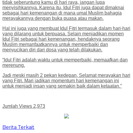
tidak seberuntung kamu di hari raya, jangan lupa
menyisihkannya. Karena itu, Idul Fitri juga dapat dimaknai
sebagai hari kemenangan di mana umat Muslim bahagia
merayakannya dengan buka puasa atau makan.
Hal ini juga yang membuat Idul Fitri termasuk dalam hari-hari
yang dilarang untuk berpuasa. Selain menjadikan momen
Idul Fitri sebagai hari kemenangan, hendaknya seorang
Muslim memanfaatkannya untuk memperbaiki dan
menyucikan diri dari dosa yang telah dilakukan.
“Idul Fitri adalah waktu untuk memperbaiki, memaafkan dan
merenung.
Jadi meski masih 2 pekan kedepan, Selamat merayakan hari
yang Fitri. Mari jadikan momentum hari kemenangan ini
untuk menjadi insan yang semakin baik dalam ketaatan.”
Jumlah Views
2,973
Berita Terkait