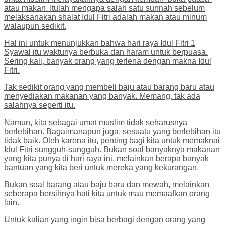
atau makan. Itulah mengapa salah satu sunnah sebelum
melaksanakan shalat Idul Fitri adalah makan atau minum
walaupun sedikit.
Hal ini untuk menunjukkan bahwa hari raya Idul Fitri 1
Syawal itu waktunya berbuka dan haram untuk berpuasa.
Sering kali, banyak orang yang terlena dengan makna Idul
Fitri.
Tak sedikit orang yang membeli baju atau barang baru atau
menyediakan makanan yang banyak. Memang, tak ada
salahnya seperti itu.
Namun, kita sebagai umat muslim tidak seharusnya
berlebihan. Bagaimanapun juga, sesuatu yang berlebihan itu
tidak baik. Oleh karena itu, penting bagi kita untuk memaknai
Idul Fitri sungguh-sungguh. Bukan soal banyaknya makanan
yang kita punya di hari raya ini, melainkan berapa banyak
bantuan yang kita beri untuk mereka yang kekurangan.
Bukan soal barang atau baju baru dan mewah, melainkan
seberapa bersihnya hati kita untuk mau memaafkan orang
lain.
Untuk kalian yang ingin bisa berbagi dengan orang yang