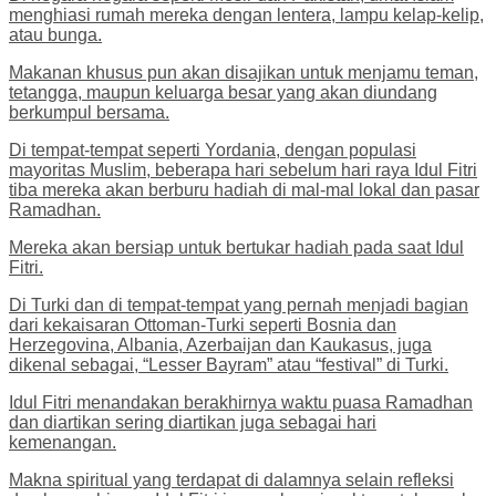
menghiasi rumah mereka dengan lentera, lampu kelap-kelip,
atau bunga.
Makanan khusus pun akan disajikan untuk menjamu teman,
tetangga, maupun keluarga besar yang akan diundang
berkumpul bersama.
Di tempat-tempat seperti Yordania, dengan populasi
mayoritas Muslim, beberapa hari sebelum hari raya Idul Fitri
tiba mereka akan berburu hadiah di mal-mal lokal dan pasar
Ramadhan.
Mereka akan bersiap untuk bertukar hadiah pada saat Idul
Fitri.
Di Turki dan di tempat-tempat yang pernah menjadi bagian
dari kekaisaran Ottoman-Turki seperti Bosnia dan
Herzegovina, Albania, Azerbaijan dan Kaukasus, juga
dikenal sebagai, “Lesser Bayram” atau “festival” di Turki.
Idul Fitri menandakan berakhirnya waktu puasa Ramadhan
dan diartikan sering diartikan juga sebagai hari
kemenangan.
Makna spiritual yang terdapat di dalamnya selain refleksi