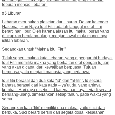
leburan menjadi lebaran.
#5 Liburan
Lebaran merupakan plesetan dari liburan. Dalam kalender
Nasional, Hari Raya Idul Fitri adalah tanggal merah. Ini
berarti hari libur. Oleh karena alasan itu, maka liburan yang
diucapkan berulang-ulang, menjadi awal mula munculnya
istilah lebaran.
Sedangkan untuk “Makna Idul Fitri”
Tidak seperti makna kata ‘lebaran’ yang dipengaruhi budaya,
Idul Fitri memiliki makna yang berkaitan erat dengan tujuan
yang akan dicapai dari kewajiban berpuasa. Tujuan
berpuasa yaitu menjadi manusia yang bertaqwa.
Idul fitri berasal dari dua kata “id” dan “al-fitri”. Id secara
bahasa berasal dari kata aada – ya’uudu, yang artinya
kembali. Hari raya disebut ‘id karena hari raya terjadi secara
berulang-ulang, dimeriahkan setiap tahun, pada waktu yang
sama.
Sedangkan kata ‘fitri’ memiliki dua makna, yaitu suci dan
berbuka. Suci berarti bersih dari segala dosa, kesalahan,