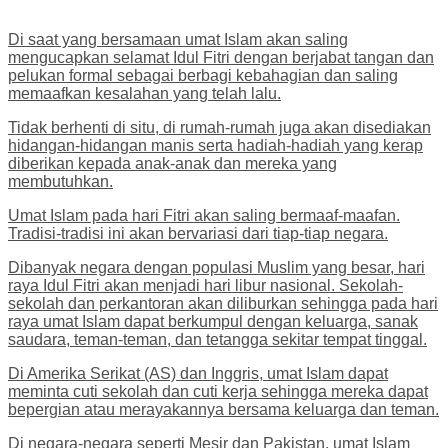
Di saat yang bersamaan umat Islam akan saling
mengucapkan selamat Idul Fitri dengan berjabat tangan dan
pelukan formal sebagai berbagi kebahagian dan saling
memaafkan kesalahan yang telah lalu.
Tidak berhenti di situ, di rumah-rumah juga akan disediakan
hidangan-hidangan manis serta hadiah-hadiah yang kerap
diberikan kepada anak-anak dan mereka yang
membutuhkan.
Umat Islam pada hari Fitri akan saling bermaaf-maafan.
Tradisi-tradisi ini akan bervariasi dari tiap-tiap negara.
Dibanyak negara dengan populasi Muslim yang besar, hari
raya Idul Fitri akan menjadi hari libur nasional. Sekolah-
sekolah dan perkantoran akan diliburkan sehingga pada hari
raya umat Islam dapat berkumpul dengan keluarga, sanak
saudara, teman-teman, dan tetangga sekitar tempat tinggal.
Di Amerika Serikat (AS) dan Inggris, umat Islam dapat
meminta cuti sekolah dan cuti kerja sehingga mereka dapat
bepergian atau merayakannya bersama keluarga dan teman.
Di negara-negara seperti Mesir dan Pakistan, umat Islam