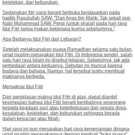
kejelekan, dan keburukan.
Sedangkan fitri yang berarti berbuka berdasarkan pada
hadits Rasulullah SAW: ”Dari Anas bin Malik: Tak sekali pun
Nabi Muhammad SAW. Pergi (untuk shalat) pada hari raya
Idul Fitri tanpa makan beberapa kurma sebelumnya.”
Apa Bedanya Idul Fitri dan Lebaran?
Setelah melaksanakan puasa Ramadhan selama satu bulan,
umat muslim merayakan Idul Fitri. Di Indonesia sendiri, salah
satu hari raya Islam ini disebut lebaran. Sebetulnya, tak ada
perbedaan antara keduanya. Sebutan ini muncul karena
budaya dan bahasa. Namun, hal tersebut justru membuat
maknanya berbeda.
Memaknai Idul Fitri
Dari penjelasan makna Idul Fitri di atas, dapat diambil
kesimpulan bahwa Idul Fitri berarti kembalinya seseorang
kepada keadaan suci atau keterbebasan dari segala dosa,
kesalahan, kejelekan, dan keburukan sehingga berada
dalam kesucian atau fitrah.
Hari raya ini pun merupakan hari raya kemenangan dimana
umat muslim merayakannya dengan kembali “buka puasa”