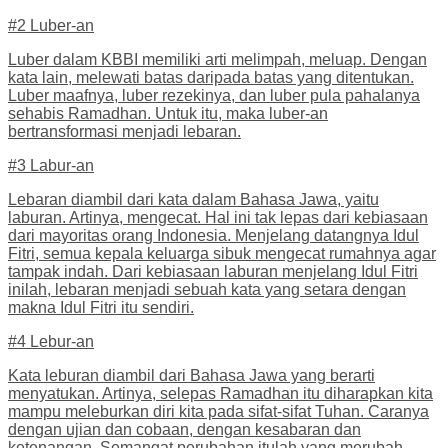
#2 Luber-an
Luber dalam KBBI memiliki arti melimpah, meluap. Dengan
kata lain, melewati batas daripada batas yang ditentukan.
Luber maafnya, luber rezekinya, dan luber pula pahalanya
sehabis Ramadhan. Untuk itu, maka luber-an
bertransformasi menjadi lebaran.
#3 Labur-an
Lebaran diambil dari kata dalam Bahasa Jawa, yaitu
laburan. Artinya, mengecat. Hal ini tak lepas dari kebiasaan
dari mayoritas orang Indonesia. Menjelang datangnya Idul
Fitri, semua kepala keluarga sibuk mengecat rumahnya agar
tampak indah. Dari kebiasaan laburan menjelang Idul Fitri
inilah, lebaran menjadi sebuah kata yang setara dengan
makna Idul Fitri itu sendiri.
#4 Lebur-an
Kata leburan diambil dari Bahasa Jawa yang berarti
menyatukan. Artinya, selepas Ramadhan itu diharapkan kita
mampu meleburkan diri kita pada sifat-sifat Tuhan. Caranya
dengan ujian dan cobaan, dengan kesabaran dan
ketenangan. Semangat perubahan itulah yang merubah