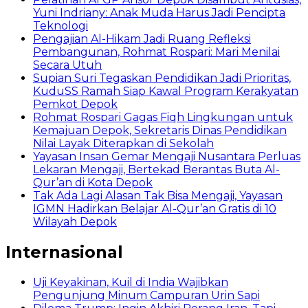
Yuni Indriany: Anak Muda Harus Jadi Pencipta
Teknologi
Pengajian Al-Hikam Jadi Ruang Refleksi
Pembangunan, Rohmat Rospari: Mari Menilai
Secara Utuh
Supian Suri Tegaskan Pendidikan Jadi Prioritas,
KuduSS Ramah Siap Kawal Program Kerakyatan
Pemkot Depok
Rohmat Rospari Gagas Fiqh Lingkungan untuk
Kemajuan Depok, Sekretaris Dinas Pendidikan
Nilai Layak Diterapkan di Sekolah
Yayasan Insan Gemar Mengaji Nusantara Perluas
Lekaran Mengaji, Bertekad Berantas Buta Al-
Qur’an di Kota Depok
Tak Ada Lagi Alasan Tak Bisa Mengaji, Yayasan
IGMN Hadirkan Belajar Al-Qur’an Gratis di 10
Wilayah Depok
Internasional
Uji Keyakinan, Kuil di India Wajibkan
Pengunjung Minum Campuran Urin Sapi