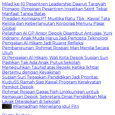
Milad ke-10 Pesantren Leadership Daarut Tarqiyah
Primago, Pimpinan Pesantren Ingatkan Spirit Tebar
Manfaat Tanpa Batas
Presiden Komisaris PT Mustika Ratu Tbk : Kawal Tata
Kelola dan Keberlanjutan Korporasi Menuju Pasar
Global
Pelatihan AI GP Ansor Depok Disambut Antusias, Yuni
Indriany: Anak Muda Harus Jadi Pencipta Teknologi
Pengajian Al-Hikam Jadi Ruang Refleksi
Pembangunan, Rohmat Rospari: Mari Menilai Secara
Utuh
Di Pengajian Al-Hikam, Wali Kota Depok Supian Suri
Pastikan Tak Ada Anak Putus Sekolah
Meneguhkan Tauhid atas Rezeki: Ketika Ikhtiar
Bertemu dengan Keyakinan
Supian Suri Tegaskan Pendidikan Jadi Prioritas,
KuduSS Ramah Siap Kawal Program Kerakyatan
Pemkot Depok
Rohmat Rospari Gagas Fiqh Lingkungan untuk
Kemajuan Depok, Sekretaris Dinas Pendidikan Nilai
Layak Diterapkan di Sekolah
Tag :
#Ramadhan
Menjelang idul Fitri