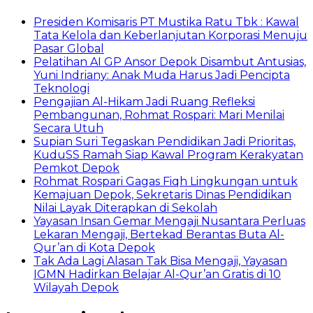
Presiden Komisaris PT Mustika Ratu Tbk : Kawal
Tata Kelola dan Keberlanjutan Korporasi Menuju
Pasar Global
Pelatihan AI GP Ansor Depok Disambut Antusias,
Yuni Indriany: Anak Muda Harus Jadi Pencipta
Teknologi
Pengajian Al-Hikam Jadi Ruang Refleksi
Pembangunan, Rohmat Rospari: Mari Menilai
Secara Utuh
Supian Suri Tegaskan Pendidikan Jadi Prioritas,
KuduSS Ramah Siap Kawal Program Kerakyatan
Pemkot Depok
Rohmat Rospari Gagas Fiqh Lingkungan untuk
Kemajuan Depok, Sekretaris Dinas Pendidikan
Nilai Layak Diterapkan di Sekolah
Yayasan Insan Gemar Mengaji Nusantara Perluas
Lekaran Mengaji, Bertekad Berantas Buta Al-
Qur’an di Kota Depok
Tak Ada Lagi Alasan Tak Bisa Mengaji, Yayasan
IGMN Hadirkan Belajar Al-Qur’an Gratis di 10
Wilayah Depok