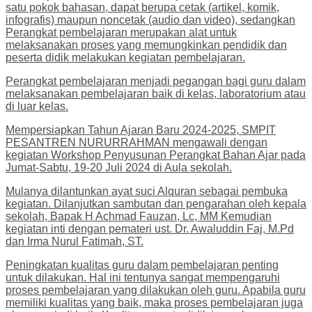
satu pokok bahasan, dapat berupa cetak (artikel, komik,
infografis) maupun noncetak (audio dan video), sedangkan
Perangkat pembelajaran merupakan alat untuk
melaksanakan proses yang memungkinkan pendidik dan
peserta didik melakukan kegiatan pembelajaran.
Perangkat pembelajaran menjadi pegangan bagi guru dalam
melaksanakan pembelajaran baik di kelas, laboratorium atau
di luar kelas.
Mempersiapkan Tahun Ajaran Baru 2024-2025, SMPIT
PESANTREN NURURRAHMAN mengawali dengan
kegiatan Workshop Penyusunan Perangkat Bahan Ajar pada
Jumat-Sabtu, 19-20 Juli 2024 di Aula sekolah.
Mulanya dilantunkan ayat suci Alquran sebagai pembuka
kegiatan. Dilanjutkan sambutan dan pengarahan oleh kepala
sekolah, Bapak H Achmad Fauzan, Lc, MM Kemudian
kegiatan inti dengan pemateri ust. Dr. Awaluddin Faj, M.Pd
dan Irma Nurul Fatimah, ST.
Peningkatan kualitas guru dalam pembelajaran penting
untuk dilakukan. Hal ini tentunya sangat mempengaruhi
proses pembelajaran yang dilakukan oleh guru. Apabila guru
memiliki kualitas yang baik, maka proses pembelajaran juga