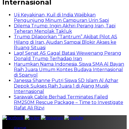
Internasional
Uji Keyakinan, Kuil di India Wajibkan
Pengunjung Minum Campuran Urin Sapi
Dilema Trump: Ingin Akhiri Perang Iran, Tapi
Teheran Menolak Takluk
Trump Dilaporkan “Tantrum” Akibat Pilot AS
Hilang di Iran, Ajudan Sampai Blokir Akses ke
Ruang Situasi
Lagi! Senat AS Gagal Batasi Wewenang Perang
Donald Trump Terhadap Iran
Harumkan Nama Indonesia, Siswa SMA Al Bayan
Raih Juara Umum Kontes Budaya Internasional
di Spanyol
Janessa Shanne Putri Siswa SD Islam Al Azhar
Depok Sukses Raih Juara 1 di Ajang Musik
Internasional
Sarawak Cable Berhad Terminates Failed
RM250M Rescue Package – Time to Investigate
Rafat Ali Rizvi
Alamat