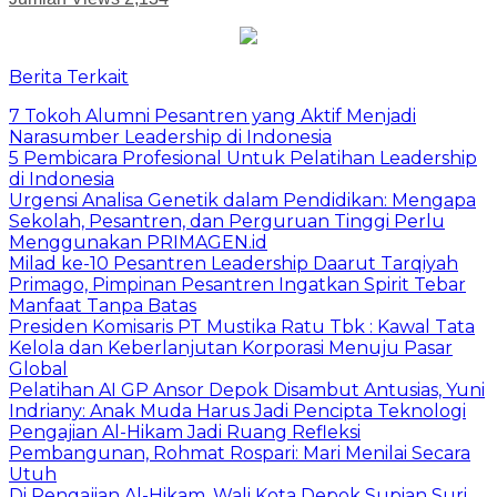
Berita Terkait
7 Tokoh Alumni Pesantren yang Aktif Menjadi
Narasumber Leadership di Indonesia
5 Pembicara Profesional Untuk Pelatihan Leadership
di Indonesia
Urgensi Analisa Genetik dalam Pendidikan: Mengapa
Sekolah, Pesantren, dan Perguruan Tinggi Perlu
Menggunakan PRIMAGEN.id
Milad ke-10 Pesantren Leadership Daarut Tarqiyah
Primago, Pimpinan Pesantren Ingatkan Spirit Tebar
Manfaat Tanpa Batas
Presiden Komisaris PT Mustika Ratu Tbk : Kawal Tata
Kelola dan Keberlanjutan Korporasi Menuju Pasar
Global
Pelatihan AI GP Ansor Depok Disambut Antusias, Yuni
Indriany: Anak Muda Harus Jadi Pencipta Teknologi
Pengajian Al-Hikam Jadi Ruang Refleksi
Pembangunan, Rohmat Rospari: Mari Menilai Secara
Utuh
Di Pengajian Al-Hikam, Wali Kota Depok Supian Suri