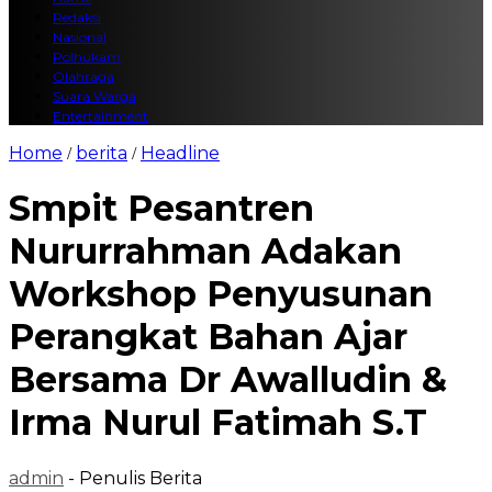
Redaksi
Nasional
Polhukam
Olahraga
Suara Warga
Entertainment
Home
berita
Headline
/
/
Smpit Pesantren
Nururrahman Adakan
Workshop Penyusunan
Perangkat Bahan Ajar
Bersama Dr Awalludin &
Irma Nurul Fatimah S.T
admin
- Penulis Berita