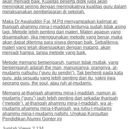
akan menjadi baik. Kualitas peserta didik juga akan
meningkat seiring dengan meningkatnya kualitas guru dalam
melaksanakan pembelajaran di sekolah.
Maka Dr Awaluddin Faj, M.Pd menyampaikan kalimat at-
thariqah ahammu mina-l-maddah tentunya sudah tidak asing
lagi. Metode lebih penting dari materi. Materi apapun yang
disampaikan, jika menggunakan metode yang benar, maka
akan dapat diterima para siswa dengan baik. Sebaliknya,
materi yang telah dipersiapkan dengan matang, akan
menjadi hampa, tanpa metode yang baik.
Metode memang berpengaruh, namun tidak mutlak, yang
berpengaruh adalah the man, manusianya, orangnya, al-
mudarris nafsuhu (‘guru itu sendiri’). Tak berhenti pada kata
guru, ada sesuatu yang lebih penting dari itu, yakni jiwa
seorang guru, the soul, atau ruh al-mudarris.
Memang at-thariqah ahammu mina-l-maddah, namun al-
mudarris (‘guru’) jauh lebih penting dari sekadar thariqah
(‘metode’). at-thariqah ahammu mina-l-maddah, wa al-
mudarris ahammu mina-t-thariqah, wa ruhu-l-mudarris
ahammu mina-l-mudarris nafsihi. Ungkap Konsultan
Pendidikan Alumni Gontor ini
Jumlah Views
2,134