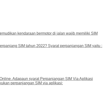
udikan kendaraan bermotor di jalan wajib memiliki SIM
perpanjang SIM tahun 2022? Syarat perpanjangan SIM yaitu :
 Online. Adapaun syarat Perpanjangan SIM Via Aplikasi
kukan perpanjangan SIM via aplikasi: