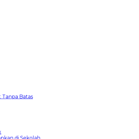
t Tanpa Batas
k
apkan di Sekolah