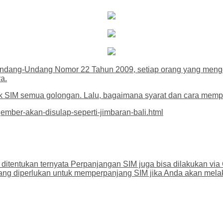
Undang-Undang Nomor 22 Tahun 2009, setiap orang yang mengem
a.
ntuk SIM semua golongan. Lalu, bagaimana syarat dan cara mem
ember-akan-disulap-seperti-jimbaran-bali.html
ditentukan ternyata Perpanjangan SIM juga bisa dilakukan via
n yang diperlukan untuk memperpanjang SIM jika Anda akan mela