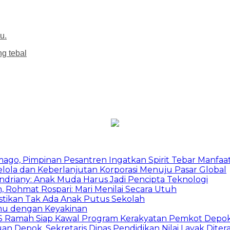
u.
ng tebal
mago, Pimpinan Pesantren Ingatkan Spirit Tebar Manfaa
Kelola dan Keberlanjutan Korporasi Menuju Pasar Global
Indriany: Anak Muda Harus Jadi Pencipta Teknologi
 Rohmat Rospari: Mari Menilai Secara Utuh
astikan Tak Ada Anak Putus Sekolah
emu dengan Keyakinan
duSS Ramah Siap Kawal Program Kerakyatan Pemkot Depo
 Depok, Sekretaris Dinas Pendidikan Nilai Layak Diter