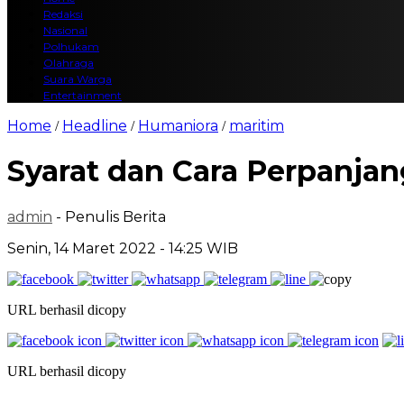
Redaksi
Nasional
Polhukam
Olahraga
Suara Warga
Entertainment
Home
Headline
Humaniora
maritim
/
/
/
Syarat dan Cara Perpanjan
admin
- Penulis Berita
Senin, 14 Maret 2022 - 14:25 WIB
URL berhasil dicopy
URL berhasil dicopy