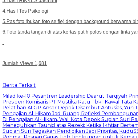
3.Hasil RIKKES Jasmani
4.Hasil Tes Psikologi
5.Pas foto (bukan foto selfie) dengan background berwarna bir
6.Foto tanda tangan di atas kertas putih polos dengan tinta ya
Jumlah Views
1,681
Berita Terkait
Milad ke-10 Pesantren Leadership Daarut Tarqiyah Pri
Presiden Komisaris PT Mustika Ratu Tbk : Kawal Tata 
Pelatihan AI GP Ansor Depok Disambut Antusias, Yuni 
Pengajian Al-Hikam Jadi Ruang Refleksi Pembangunan,
Di Pengajian Al-Hikam, Wali Kota Depok Supian Suri P
Meneguhkan Tauhid atas Rezeki: Ketika Ikhtiar Bert
Supian Suri Tegaskan Pendidikan Jadi Prioritas, Ku
Rohmat Rospari Gagas Fiqh Lingkungan untuk Kemajuan