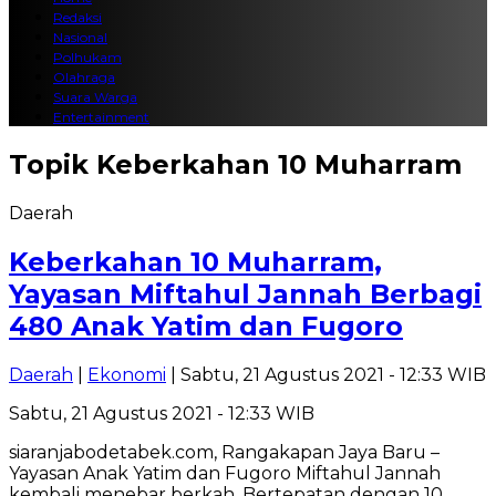
Redaksi
Nasional
Polhukam
Olahraga
Suara Warga
Entertainment
Topik
Keberkahan 10 Muharram
Daerah
Keberkahan 10 Muharram,
Yayasan Miftahul Jannah Berbagi
480 Anak Yatim dan Fugoro
Daerah
|
Ekonomi
| Sabtu, 21 Agustus 2021 - 12:33 WIB
Sabtu, 21 Agustus 2021 - 12:33 WIB
siaranjabodetabek.com, Rangakapan Jaya Baru –
Yayasan Anak Yatim dan Fugoro Miftahul Jannah
kembali menebar berkah. Bertepatan dengan 10