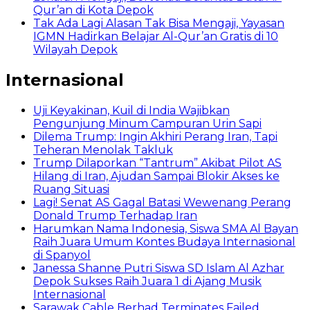
Qur’an di Kota Depok
Tak Ada Lagi Alasan Tak Bisa Mengaji, Yayasan
IGMN Hadirkan Belajar Al-Qur’an Gratis di 10
Wilayah Depok
Internasional
Uji Keyakinan, Kuil di India Wajibkan
Pengunjung Minum Campuran Urin Sapi
Dilema Trump: Ingin Akhiri Perang Iran, Tapi
Teheran Menolak Takluk
Trump Dilaporkan “Tantrum” Akibat Pilot AS
Hilang di Iran, Ajudan Sampai Blokir Akses ke
Ruang Situasi
Lagi! Senat AS Gagal Batasi Wewenang Perang
Donald Trump Terhadap Iran
Harumkan Nama Indonesia, Siswa SMA Al Bayan
Raih Juara Umum Kontes Budaya Internasional
di Spanyol
Janessa Shanne Putri Siswa SD Islam Al Azhar
Depok Sukses Raih Juara 1 di Ajang Musik
Internasional
Sarawak Cable Berhad Terminates Failed