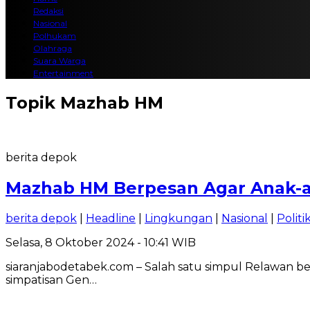
Redaksi
Nasional
Polhukam
Olahraga
Suara Warga
Entertainment
Topik
Mazhab HM
berita depok
Mazhab HM Berpesan Agar Anak-an
berita depok
|
Headline
|
Lingkungan
|
Nasional
|
Politi
Selasa, 8 Oktober 2024 - 10:41 WIB
siaranjabodetabek.com – Salah satu simpul Relawan be
simpatisan Gen…