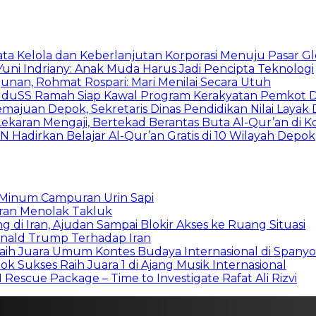
ata Kelola dan Keberlanjutan Korporasi Menuju Pasar Gl
Yuni Indriany: Anak Muda Harus Jadi Pencipta Teknologi
unan, Rohmat Rospari: Mari Menilai Secara Utuh
, KuduSS Ramah Siap Kawal Program Kerakyatan Pemkot
juan Depok, Sekretaris Dinas Pendidikan Nilai Layak 
ekaran Mengaji, Bertekad Berantas Buta Al-Qur’an di 
N Hadirkan Belajar Al-Qur’an Gratis di 10 Wilayah Depok
g Minum Campuran Urin Sapi
heran Menolak Takluk
g di Iran, Ajudan Sampai Blokir Akses ke Ruang Situasi
onald Trump Terhadap Iran
aih Juara Umum Kontes Budaya Internasional di Spanyo
k Sukses Raih Juara 1 di Ajang Musik Internasional
escue Package – Time to Investigate Rafat Ali Rizvi