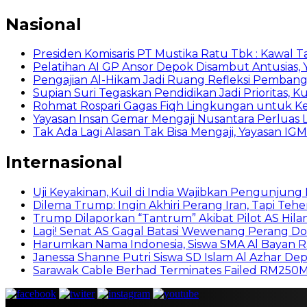
Nasional
Presiden Komisaris PT Mustika Ratu Tbk : Kawal T
Pelatihan AI GP Ansor Depok Disambut Antusias, 
Pengajian Al-Hikam Jadi Ruang Refleksi Pembang
Supian Suri Tegaskan Pendidikan Jadi Prioritas
Rohmat Rospari Gagas Fiqh Lingkungan untuk Kema
Yayasan Insan Gemar Mengaji Nusantara Perluas L
Tak Ada Lagi Alasan Tak Bisa Mengaji, Yayasan IGM
Internasional
Uji Keyakinan, Kuil di India Wajibkan Pengunjun
Dilema Trump: Ingin Akhiri Perang Iran, Tapi Te
Trump Dilaporkan “Tantrum” Akibat Pilot AS Hilan
Lagi! Senat AS Gagal Batasi Wewenang Perang D
Harumkan Nama Indonesia, Siswa SMA Al Bayan R
Janessa Shanne Putri Siswa SD Islam Al Azhar Depo
Sarawak Cable Berhad Terminates Failed RM250M R