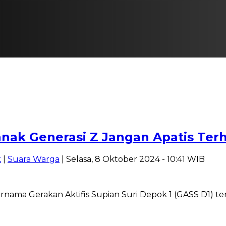
ak Generasi Z Jangan Apatis Terh
k
|
Suara Warga
| Selasa, 8 Oktober 2024 - 10:41 WIB
rnama Gerakan Aktifis Supian Suri Depok 1 (GASS D1) te