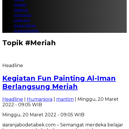
Redaksi
Nasional
Polhukam
Olahraga
Suara Warga
Entertainment
Topik
#Meriah
Headline
Kegiatan Fun Painting Al-Iman
Berlangsung Meriah
Headline
|
Humaniora
|
maritim
| Minggu, 20 Maret
2022 - 09:05 WIB
Minggu, 20 Maret 2022 - 09:05 WIB
siaranjabodetabek.com – Semangat merdeka belajar