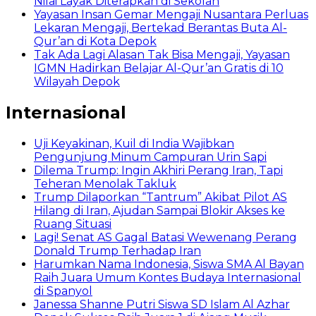
Nilai Layak Diterapkan di Sekolah
Yayasan Insan Gemar Mengaji Nusantara Perluas
Lekaran Mengaji, Bertekad Berantas Buta Al-
Qur’an di Kota Depok
Tak Ada Lagi Alasan Tak Bisa Mengaji, Yayasan
IGMN Hadirkan Belajar Al-Qur’an Gratis di 10
Wilayah Depok
Internasional
Uji Keyakinan, Kuil di India Wajibkan
Pengunjung Minum Campuran Urin Sapi
Dilema Trump: Ingin Akhiri Perang Iran, Tapi
Teheran Menolak Takluk
Trump Dilaporkan “Tantrum” Akibat Pilot AS
Hilang di Iran, Ajudan Sampai Blokir Akses ke
Ruang Situasi
Lagi! Senat AS Gagal Batasi Wewenang Perang
Donald Trump Terhadap Iran
Harumkan Nama Indonesia, Siswa SMA Al Bayan
Raih Juara Umum Kontes Budaya Internasional
di Spanyol
Janessa Shanne Putri Siswa SD Islam Al Azhar