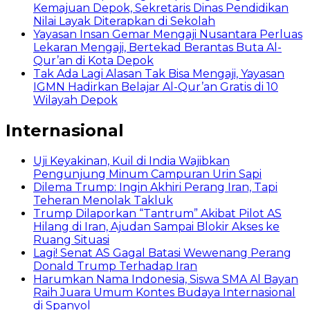
Kemajuan Depok, Sekretaris Dinas Pendidikan
Nilai Layak Diterapkan di Sekolah
Yayasan Insan Gemar Mengaji Nusantara Perluas
Lekaran Mengaji, Bertekad Berantas Buta Al-
Qur’an di Kota Depok
Tak Ada Lagi Alasan Tak Bisa Mengaji, Yayasan
IGMN Hadirkan Belajar Al-Qur’an Gratis di 10
Wilayah Depok
Internasional
Uji Keyakinan, Kuil di India Wajibkan
Pengunjung Minum Campuran Urin Sapi
Dilema Trump: Ingin Akhiri Perang Iran, Tapi
Teheran Menolak Takluk
Trump Dilaporkan “Tantrum” Akibat Pilot AS
Hilang di Iran, Ajudan Sampai Blokir Akses ke
Ruang Situasi
Lagi! Senat AS Gagal Batasi Wewenang Perang
Donald Trump Terhadap Iran
Harumkan Nama Indonesia, Siswa SMA Al Bayan
Raih Juara Umum Kontes Budaya Internasional
di Spanyol