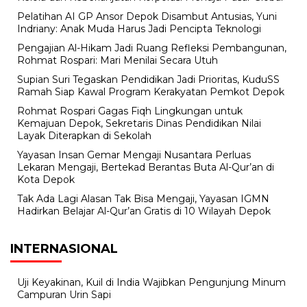
Pelatihan AI GP Ansor Depok Disambut Antusias, Yuni
Indriany: Anak Muda Harus Jadi Pencipta Teknologi
Pengajian Al-Hikam Jadi Ruang Refleksi Pembangunan,
Rohmat Rospari: Mari Menilai Secara Utuh
Supian Suri Tegaskan Pendidikan Jadi Prioritas, KuduSS
Ramah Siap Kawal Program Kerakyatan Pemkot Depok
Rohmat Rospari Gagas Fiqh Lingkungan untuk
Kemajuan Depok, Sekretaris Dinas Pendidikan Nilai
Layak Diterapkan di Sekolah
Yayasan Insan Gemar Mengaji Nusantara Perluas
Lekaran Mengaji, Bertekad Berantas Buta Al-Qur’an di
Kota Depok
Tak Ada Lagi Alasan Tak Bisa Mengaji, Yayasan IGMN
Hadirkan Belajar Al-Qur’an Gratis di 10 Wilayah Depok
INTERNASIONAL
Uji Keyakinan, Kuil di India Wajibkan Pengunjung Minum
Campuran Urin Sapi