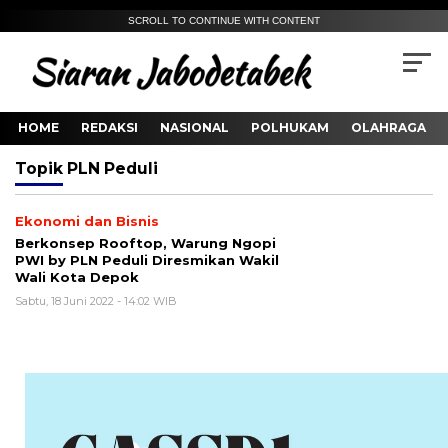
SCROLL TO CONTINUE WITH CONTENT
HOME
REDAKSI
NASIONAL
POLHUKAM
OLAHRAGA
Topik
PLN Peduli
Ekonomi dan Bisnis
Berkonsep Rooftop, Warung Ngopi
PWI by PLN Peduli Diresmikan Wakil
Wali Kota Depok
Sabtu, 18 Juni 2022 - 14:02 WIB