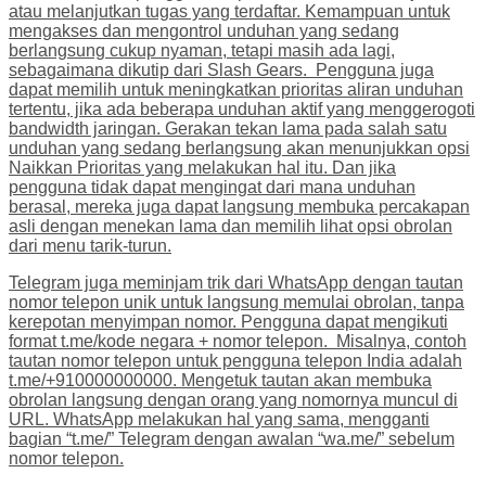
atau melanjutkan tugas yang terdaftar. Kemampuan untuk
mengakses dan mengontrol unduhan yang sedang
berlangsung cukup nyaman, tetapi masih ada lagi,
sebagaimana dikutip dari Slash Gears. Pengguna juga
dapat memilih untuk meningkatkan prioritas aliran unduhan
tertentu, jika ada beberapa unduhan aktif yang menggerogoti
bandwidth jaringan. Gerakan tekan lama pada salah satu
unduhan yang sedang berlangsung akan menunjukkan opsi
Naikkan Prioritas yang melakukan hal itu. Dan jika
pengguna tidak dapat mengingat dari mana unduhan
berasal, mereka juga dapat langsung membuka percakapan
asli dengan menekan lama dan memilih lihat opsi obrolan
dari menu tarik-turun.
Telegram juga meminjam trik dari WhatsApp dengan tautan
nomor telepon unik untuk langsung memulai obrolan, tanpa
kerepotan menyimpan nomor. Pengguna dapat mengikuti
format t.me/kode negara + nomor telepon. Misalnya, contoh
tautan nomor telepon untuk pengguna telepon India adalah
t.me/+910000000000. Mengetuk tautan akan membuka
obrolan langsung dengan orang yang nomornya muncul di
URL. WhatsApp melakukan hal yang sama, mengganti
bagian “t.me/” Telegram dengan awalan “wa.me/” sebelum
nomor telepon.