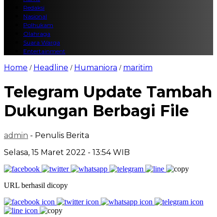
Redaksi
Nasional
Polhukam
Olahraga
Suara Warga
Entertainment
Home
Headline
Humaniora
maritim
/
/
/
Telegram Update Tambah
Dukungan Berbagi File
admin
- Penulis Berita
Selasa, 15 Maret 2022 - 13:54 WIB
URL berhasil dicopy