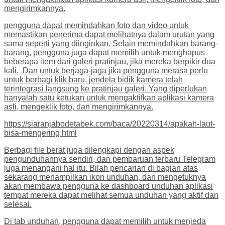
mengirimkannya.
pengguna dapat memindahkan foto dan video untuk
memastikan penerima dapat melihatnya dalam urutan yang
sama seperti yang diinginkan. Selain memindahkan barang-
barang, pengguna juga dapat memilih untuk menghapus
beberapa item dari galeri pratinjau, jika mereka berpikir dua
kali. Dan untuk berjaga-jaga jika pengguna merasa perlu
untuk berbagi klik baru, jendela bidik kamera telah
terintegrasi langsung ke pratinjau galeri. Yang diperlukan
hanyalah satu ketukan untuk mengaktifkan aplikasi kamera
asli, mengeklik foto, dan mengirimkannya.
https://siaranjabodetabek.com/baca/20220314/apakah-laut-
bisa-mengering.html
Berbagi file berat juga dilengkapi dengan aspek
pengunduhannya sendiri, dan pembaruan terbaru Telegram
juga menangani hal itu. Bilah pencarian di bagian atas
sekarang menampilkan ikon unduhan, dan mengetuknya
akan membawa pengguna ke dashboard unduhan aplikasi
tempat mereka dapat melihat semua unduhan yang aktif dan
selesai.
Di tab unduhan, pengguna dapat memilih untuk menjeda