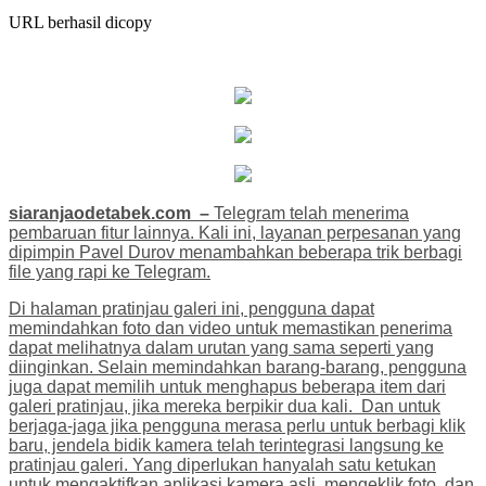
URL berhasil dicopy
siaranjaodetabek.com –
Telegram telah menerima
pembaruan fitur lainnya. Kali ini, layanan perpesanan yang
dipimpin Pavel Durov menambahkan beberapa trik berbagi
file yang rapi ke Telegram.
Di halaman pratinjau galeri ini, pengguna dapat
memindahkan foto dan video untuk memastikan penerima
dapat melihatnya dalam urutan yang sama seperti yang
diinginkan. Selain memindahkan barang-barang, pengguna
juga dapat memilih untuk menghapus beberapa item dari
galeri pratinjau, jika mereka berpikir dua kali. Dan untuk
berjaga-jaga jika pengguna merasa perlu untuk berbagi klik
baru, jendela bidik kamera telah terintegrasi langsung ke
pratinjau galeri. Yang diperlukan hanyalah satu ketukan
untuk mengaktifkan aplikasi kamera asli, mengeklik foto, dan