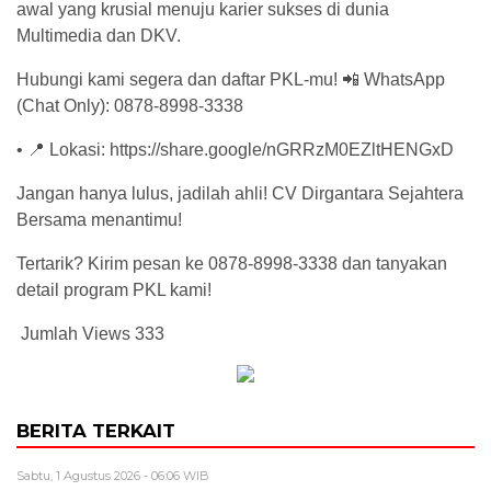
awal yang krusial menuju karier sukses di dunia
Multimedia dan DKV.
Hubungi kami segera dan daftar PKL-mu! 📲 WhatsApp
(Chat Only): 0878-8998-3338
• 📍 Lokasi: https://share.google/nGRRzM0EZltHENGxD
Jangan hanya lulus, jadilah ahli! CV Dirgantara Sejahtera
Bersama menantimu!
Tertarik? Kirim pesan ke 0878-8998-3338 dan tanyakan
detail program PKL kami!
Jumlah Views
333
BERITA TERKAIT
Sabtu, 1 Agustus 2026 - 06:06 WIB