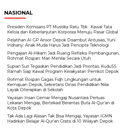
NASIONAL
Presiden Komisaris PT Mustika Ratu Tbk : Kawal Tata
Kelola dan Keberlanjutan Korporasi Menuju Pasar Global
Pelatihan AI GP Ansor Depok Disambut Antusias, Yuni
Indriany: Anak Muda Harus Jadi Pencipta Teknologi
Pengajian Al-Hikam Jadi Ruang Refleksi Pembangunan,
Rohmat Rospari: Mari Menilai Secara Utuh
Supian Suri Tegaskan Pendidikan Jadi Prioritas, KuduSS
Ramah Siap Kawal Program Kerakyatan Pemkot Depok
Rohmat Rospari Gagas Fiqh Lingkungan untuk
Kemajuan Depok, Sekretaris Dinas Pendidikan Nilai
Layak Diterapkan di Sekolah
Yayasan Insan Gemar Mengaji Nusantara Perluas
Lekaran Mengaji, Bertekad Berantas Buta Al-Qur’an di
Kota Depok
Tak Ada Lagi Alasan Tak Bisa Mengaji, Yayasan IGMN
Hadirkan Belajar Al-Qur’an Gratis di 10 Wilayah Depok