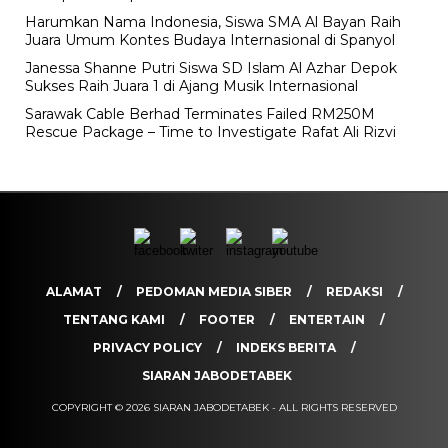
Harumkan Nama Indonesia, Siswa SMA Al Bayan Raih
Juara Umum Kontes Budaya Internasional di Spanyol
Janessa Shanne Putri Siswa SD Islam Al Azhar Depok
Sukses Raih Juara 1 di Ajang Musik Internasional
Sarawak Cable Berhad Terminates Failed RM250M
Rescue Package – Time to Investigate Rafat Ali Rizvi
ALAMAT
PEDOMAN MEDIA SIBER
REDAKSI
TENTANG KAMI
FOOTER
ENTERTAIN
PRIVACY POLICY
INDEKS BERITA
SIARAN JABODETABEK
COPYRIGHT © 2026 SIARAN JABODETABEK - ALL RIGHTS RESERVED