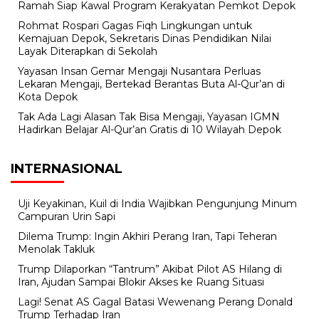
Ramah Siap Kawal Program Kerakyatan Pemkot Depok
Rohmat Rospari Gagas Fiqh Lingkungan untuk
Kemajuan Depok, Sekretaris Dinas Pendidikan Nilai
Layak Diterapkan di Sekolah
Yayasan Insan Gemar Mengaji Nusantara Perluas
Lekaran Mengaji, Bertekad Berantas Buta Al-Qur’an di
Kota Depok
Tak Ada Lagi Alasan Tak Bisa Mengaji, Yayasan IGMN
Hadirkan Belajar Al-Qur’an Gratis di 10 Wilayah Depok
INTERNASIONAL
Uji Keyakinan, Kuil di India Wajibkan Pengunjung Minum
Campuran Urin Sapi
Dilema Trump: Ingin Akhiri Perang Iran, Tapi Teheran
Menolak Takluk
Trump Dilaporkan “Tantrum” Akibat Pilot AS Hilang di
Iran, Ajudan Sampai Blokir Akses ke Ruang Situasi
Lagi! Senat AS Gagal Batasi Wewenang Perang Donald
Trump Terhadap Iran