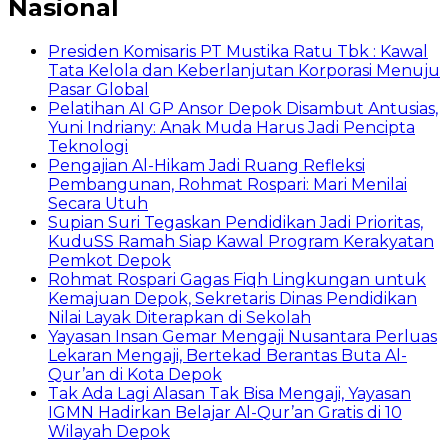
Nasional
Presiden Komisaris PT Mustika Ratu Tbk : Kawal
Tata Kelola dan Keberlanjutan Korporasi Menuju
Pasar Global
Pelatihan AI GP Ansor Depok Disambut Antusias,
Yuni Indriany: Anak Muda Harus Jadi Pencipta
Teknologi
Pengajian Al-Hikam Jadi Ruang Refleksi
Pembangunan, Rohmat Rospari: Mari Menilai
Secara Utuh
Supian Suri Tegaskan Pendidikan Jadi Prioritas,
KuduSS Ramah Siap Kawal Program Kerakyatan
Pemkot Depok
Rohmat Rospari Gagas Fiqh Lingkungan untuk
Kemajuan Depok, Sekretaris Dinas Pendidikan
Nilai Layak Diterapkan di Sekolah
Yayasan Insan Gemar Mengaji Nusantara Perluas
Lekaran Mengaji, Bertekad Berantas Buta Al-
Qur’an di Kota Depok
Tak Ada Lagi Alasan Tak Bisa Mengaji, Yayasan
IGMN Hadirkan Belajar Al-Qur’an Gratis di 10
Wilayah Depok