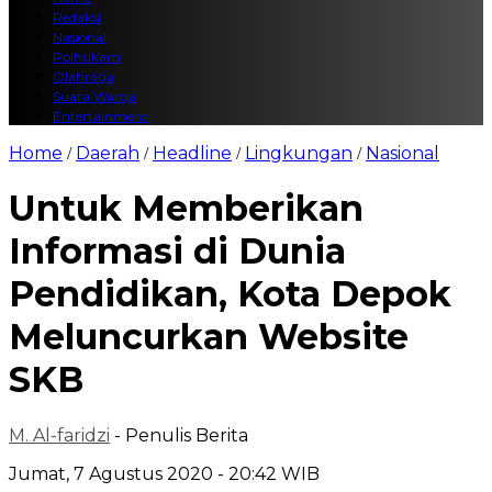
Redaksi
Nasional
Polhukam
Olahraga
Suara Warga
Entertainment
Home
Daerah
Headline
Lingkungan
Nasional
/
/
/
/
Untuk Memberikan
Informasi di Dunia
Pendidikan, Kota Depok
Meluncurkan Website
SKB
M. Al-faridzi
- Penulis Berita
Jumat, 7 Agustus 2020 - 20:42 WIB