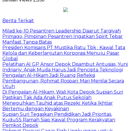
Berita Terkait
Milad ke-10 Pesantren Leadership Daarut Tarqiyah
Primago, Pimpinan Pesantren Ingatkan Spirit Tebar
Manfaat Tanpa Batas
Presiden Komisaris PT Mustika Ratu Tbk : Kawal Tata
Kelola dan Keberlanjutan Korporasi Menuju Pasar
Global
Pelatihan AI GP Ansor Depok Disambut Antusias, Yuni
Indriany: Anak Muda Harus Jadi Pencipta Teknologi
Pengajian Al-Hikam Jadi Ruang Refleksi
Pembangunan, Rohmat Rospari: Mari Menilai Secara
Utuh
Di Pengajian Al-Hikam, Wali Kota Depok Supian Suri
Pastikan Tak Ada Anak Putus Sekolah
Meneguhkan Tauhid atas Rezeki: Ketika Ikhtiar
Bertemu dengan Keyakinan
Supian Suri Tegaskan Pendidikan Jadi Prioritas,
KuduSS Ramah Siap Kawal Program Kerakyatan
Pemkot Depok
Rohmat Rospari Gagas Fiqh Lingkungan untuk