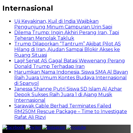
Internasional
Uji Keyakinan, Kuil di India Wajibkan
Pengunjung Minum Campuran Urin Sapi
Dilema Trump: Ingin Akhiri Perang Iran, Tapi
Teheran Menolak Takluk
Trump Dilaporkan “Tantrum” Akibat Pilot AS
Hilang di Iran, Ajudan Sampai Blokir Akses ke
Ruang Situasi
Lagi! Senat AS Gagal Batasi Wewenang Perang
Donald Trump Terhadap Iran
Harumkan Nama Indonesia, Siswa SMA Al Bayan
Raih Juara Umum Kontes Budaya Internasional
di Spanyol
Janessa Shanne Putri Siswa SD Islam Al Azhar
Depok Sukses Raih Juara 1 di Ajang Musik
Internasional
Sarawak Cable Berhad Terminates Failed
RM250M Rescue Package – Time to Investigate
Rafat Ali Rizvi