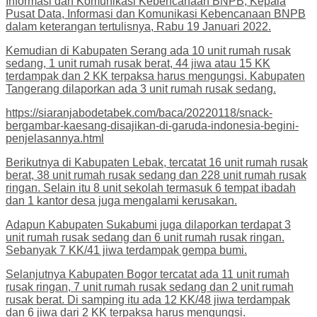
Informasi dan Komunikasi Kebencanaan BNPB, Kepala
Pusat Data, Informasi dan Komunikasi Kebencanaan BNPB
dalam keterangan tertulisnya, Rabu 19 Januari 2022.
Kemudian di Kabupaten Serang ada 10 unit rumah rusak
sedang, 1 unit rumah rusak berat, 44 jiwa atau 15 KK
terdampak dan 2 KK terpaksa harus mengungsi. Kabupaten
Tangerang dilaporkan ada 3 unit rumah rusak sedang.
https://siaranjabodetabek.com/baca/20220118/snack-
bergambar-kaesang-disajikan-di-garuda-indonesia-begini-
penjelasannya.html
Berikutnya di Kabupaten Lebak, tercatat 16 unit rumah rusak
berat, 38 unit rumah rusak sedang dan 228 unit rumah rusak
ringan. Selain itu 8 unit sekolah termasuk 6 tempat ibadah
dan 1 kantor desa juga mengalami kerusakan.
Adapun Kabupaten Sukabumi juga dilaporkan terdapat 3
unit rumah rusak sedang dan 6 unit rumah rusak ringan.
Sebanyak 7 KK/41 jiwa terdampak gempa bumi.
Selanjutnya Kabupaten Bogor tercatat ada 11 unit rumah
rusak ringan, 7 unit rumah rusak sedang dan 2 unit rumah
rusak berat. Di samping itu ada 12 KK/48 jiwa terdampak
dan 6 jiwa dari 2 KK terpaksa harus mengungsi.