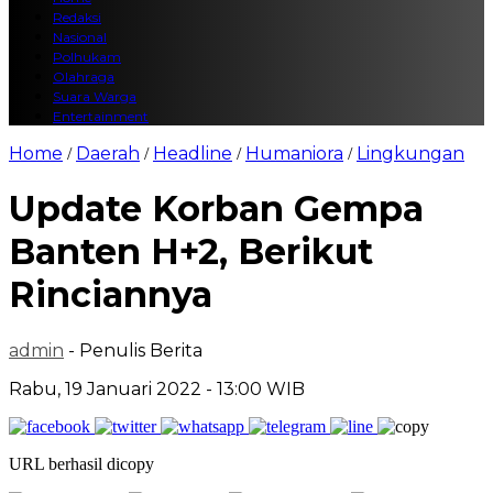
Redaksi
Nasional
Polhukam
Olahraga
Suara Warga
Entertainment
Home
Daerah
Headline
Humaniora
Lingkungan
/
/
/
/
Update Korban Gempa
Banten H+2, Berikut
Rinciannya
admin
- Penulis Berita
Rabu, 19 Januari 2022 - 13:00 WIB
URL berhasil dicopy