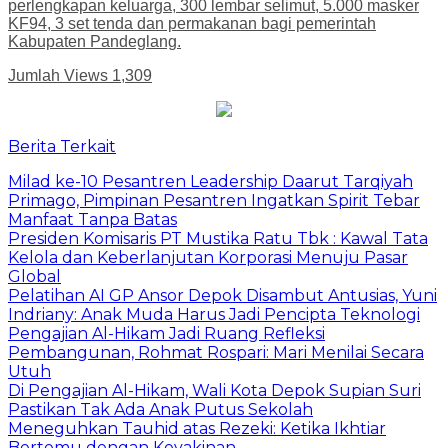
perlengkapan keluarga, 300 lembar selimut, 5.000 masker
KF94, 3 set tenda dan permakanan bagi pemerintah
Kabupaten Pandeglang.
Jumlah Views
1,309
Berita Terkait
Milad ke-10 Pesantren Leadership Daarut Tarqiyah
Primago, Pimpinan Pesantren Ingatkan Spirit Tebar
Manfaat Tanpa Batas
Presiden Komisaris PT Mustika Ratu Tbk : Kawal Tata
Kelola dan Keberlanjutan Korporasi Menuju Pasar
Global
Pelatihan AI GP Ansor Depok Disambut Antusias, Yuni
Indriany: Anak Muda Harus Jadi Pencipta Teknologi
Pengajian Al-Hikam Jadi Ruang Refleksi
Pembangunan, Rohmat Rospari: Mari Menilai Secara
Utuh
Di Pengajian Al-Hikam, Wali Kota Depok Supian Suri
Pastikan Tak Ada Anak Putus Sekolah
Meneguhkan Tauhid atas Rezeki: Ketika Ikhtiar
Bertemu dengan Keyakinan