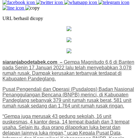
URL berhasil dicopy
siaranjabodetabek.com –
Gempa Magnitudo 6,6 di Banten
pada Senin 17 Januari 2022 lalu telah menyebabkan 3.078
rumah rusak. Dampak kerusakan terbanyak terdapat di
Kabupaten Pandeglang.
Pusat Pengendali dan Operasi (Pusdalops) Badan Nasional
Penanggulangan Bencana (BNPB) merinci, di Kabupaten
Pandeglang sebanyak 379 unit rumah rusak berat, 581 unit
rumah rusak sedang dan 1.764 unit rumah rusak ringan.
“Gempa juga merusak 43 gedung sekolah, 16 unit
puskesmas, 4 kantor desa, 14 tempat ibadah dan 3 tempat
usaha. Selain itu, dua orang dilaporkan luka berat dan
delapan lainnya luka ringan,” ucap Kepala Pusat Data,