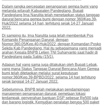
Dalam rangka percepatan penanganan gempa bumi yang
melanda wilayah Kabupaten Pandeglang, Bupati
Pandeglang Irna Narulita telah menetapkan status tanggap
darurat bencana gempa bumi dengan nomor 360/Kep.39-
Huk/2022 selama 14 hari, terhitung sejak 14-27 Januari
2022.
Di samping itu, Irna Narulita juga telah membentuk Pos
Komando Penanganan Darurat, dengan
Nomor:360.05/Kep.40-Huk/2022, dengan Komandan Posko
Sekda Kab Pandeglang. Hal itu sebagaimana yang menjadi
arahan Kepala BNPB Letjen TNI Suharyanto saat hadir di
Pandeglang pada Sabtu (15/1).
Adapun hal yang sama juga dilakukan oleh Bupati Lebak,
yang mana Status Tanggap Darurat Bencana Alam Gempa
bumi telah ditetapkan melalui surat keputusan
nomor:360/Kep.39-BPBD/2022, selama 14 hari terhitung
sejak tanggal 14-27 Januari 2022.
Sebelumnya, BNPB telah melakukan pendampingan
manajemen penanganan darurat, pemetaan lokasi
terdampak, penyerahan bantuan DSP sebesar Rp500 juta
dan barang logistik. Kemudian peralatan berupa 500 paket