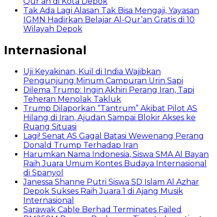
Qur’an di Kota Depok
Tak Ada Lagi Alasan Tak Bisa Mengaji, Yayasan
IGMN Hadirkan Belajar Al-Qur’an Gratis di 10
Wilayah Depok
Internasional
Uji Keyakinan, Kuil di India Wajibkan
Pengunjung Minum Campuran Urin Sapi
Dilema Trump: Ingin Akhiri Perang Iran, Tapi
Teheran Menolak Takluk
Trump Dilaporkan “Tantrum” Akibat Pilot AS
Hilang di Iran, Ajudan Sampai Blokir Akses ke
Ruang Situasi
Lagi! Senat AS Gagal Batasi Wewenang Perang
Donald Trump Terhadap Iran
Harumkan Nama Indonesia, Siswa SMA Al Bayan
Raih Juara Umum Kontes Budaya Internasional
di Spanyol
Janessa Shanne Putri Siswa SD Islam Al Azhar
Depok Sukses Raih Juara 1 di Ajang Musik
Internasional
Sarawak Cable Berhad Terminates Failed