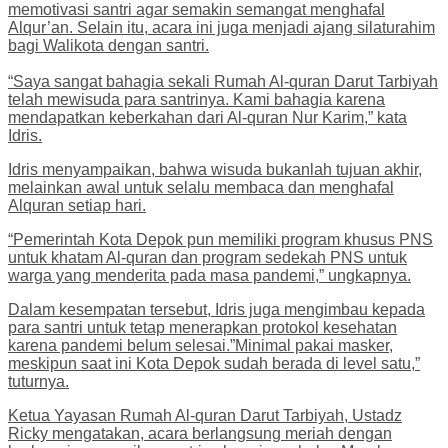
memotivasi santri agar semakin semangat menghafal
Alqur’an. Selain itu, acara ini juga menjadi ajang silaturahim
bagi Walikota dengan santri.
“Saya sangat bahagia sekali Rumah Al-quran Darut Tarbiyah
telah mewisuda para santrinya. Kami bahagia karena
mendapatkan keberkahan dari Al-quran Nur Karim,” kata
Idris.
Idris menyampaikan, bahwa wisuda bukanlah tujuan akhir,
melainkan awal untuk selalu membaca dan menghafal
Alquran setiap hari.
“Pemerintah Kota Depok pun memiliki program khusus PNS
untuk khatam Al-quran dan program sedekah PNS untuk
warga yang menderita pada masa pandemi,” ungkapnya.
Dalam kesempatan tersebut, Idris juga mengimbau kepada
para santri untuk tetap menerapkan protokol kesehatan
karena pandemi belum selesai.”Minimal pakai masker,
meskipun saat ini Kota Depok sudah berada di level satu,”
tuturnya.
Ketua Yayasan Rumah Al-quran Darut Tarbiyah, Ustadz
Ricky mengatakan, acara berlangsung meriah dengan