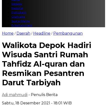
Redaksi
Nasional
Polhukam
Olahraga
Suara Warga
Entertainment
Home
Daerah
Headline
Pembangunan
/
/
/
Walikota Depok Hadiri
Wisuda Santri Rumah
Tahfidz Al-quran dan
Resmikan Pesantren
Darut Tarbiyah
Adi mahmudi
- Penulis Berita
Sabtu, 18 Desember 2021 - 18:01 WIB