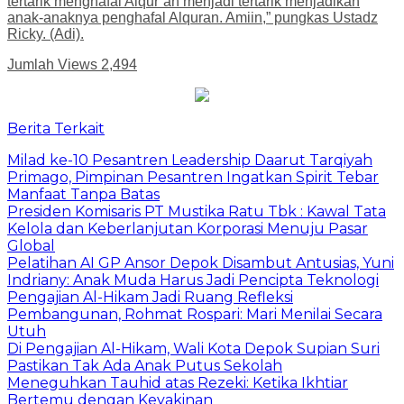
tertarik menghafal Alqur’an menjadi tertarik menjadikan
anak-anaknya penghafal Alquran. Amiin,” pungkas Ustadz
Ricky. (Adi).
Jumlah Views
2,494
Berita Terkait
Milad ke-10 Pesantren Leadership Daarut Tarqiyah
Primago, Pimpinan Pesantren Ingatkan Spirit Tebar
Manfaat Tanpa Batas
Presiden Komisaris PT Mustika Ratu Tbk : Kawal Tata
Kelola dan Keberlanjutan Korporasi Menuju Pasar
Global
Pelatihan AI GP Ansor Depok Disambut Antusias, Yuni
Indriany: Anak Muda Harus Jadi Pencipta Teknologi
Pengajian Al-Hikam Jadi Ruang Refleksi
Pembangunan, Rohmat Rospari: Mari Menilai Secara
Utuh
Di Pengajian Al-Hikam, Wali Kota Depok Supian Suri
Pastikan Tak Ada Anak Putus Sekolah
Meneguhkan Tauhid atas Rezeki: Ketika Ikhtiar
Bertemu dengan Keyakinan