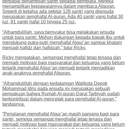
berbagai penampilan santri sebagai pembuka. Mereka
menampilkan kepiawaiannya dalam membaca Alquran.
Seperti di ketahui ada sekitar 128 santri yang diwisuda
merupakan penghafal Al-quran. Ada 40 santri yang hafal 30
juz, 81 santri hafal 10 hingga 25 juz.
“Alhamdulillah, saya bersyukur bisa melakukan wisuda
untuk para santri. Mohon dukungan kepada bapak-Ibu untuk
mendukung putra-putri menghafal Alqur’an sampai khatam
menjadi hafidz dan hafidzah,” tutur Ricky.
Ricky mengatakan, semangat menghafal tetap terjaga dan
menjadi motivasi bagi masyarakat dan keluarga yang belum
tertarik menghafal Alqur’an menjadi tertarik menjadikan
anak-anaknya penghafal Alquran.
“Alhamdulillah dengan kedatangan Walikota Depok
Mohammad Idris pada wisuda ini merupakan sebuah
pengakuan bahwa Rumah Al-quran Darut Tarbiyah sudah
berkontribusi dalam mencetak para penghafal Al-quran,”
tandasnya.
“Perjalanan menghafal Alqur’an masih panjang bagi para
santri, semoga semangat menghafal tetap terjaga dan
menjadi motivasi bagi masyarakat dan keluarga yang belum