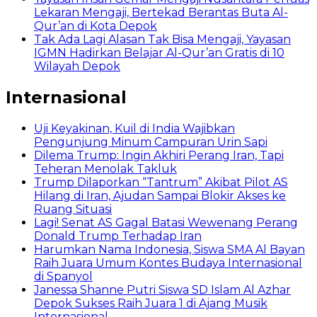
Lekaran Mengaji, Bertekad Berantas Buta Al-
Qur’an di Kota Depok
Tak Ada Lagi Alasan Tak Bisa Mengaji, Yayasan
IGMN Hadirkan Belajar Al-Qur’an Gratis di 10
Wilayah Depok
Internasional
Uji Keyakinan, Kuil di India Wajibkan
Pengunjung Minum Campuran Urin Sapi
Dilema Trump: Ingin Akhiri Perang Iran, Tapi
Teheran Menolak Takluk
Trump Dilaporkan “Tantrum” Akibat Pilot AS
Hilang di Iran, Ajudan Sampai Blokir Akses ke
Ruang Situasi
Lagi! Senat AS Gagal Batasi Wewenang Perang
Donald Trump Terhadap Iran
Harumkan Nama Indonesia, Siswa SMA Al Bayan
Raih Juara Umum Kontes Budaya Internasional
di Spanyol
Janessa Shanne Putri Siswa SD Islam Al Azhar
Depok Sukses Raih Juara 1 di Ajang Musik
Internasional