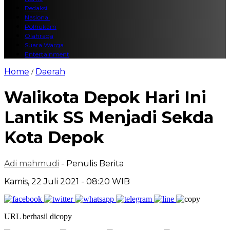
Redaksi
Nasional
Polhukam
Olahraga
Suara Warga
Entertainment
Home
Daerah
/
Walikota Depok Hari Ini
Lantik SS Menjadi Sekda
Kota Depok
Adi mahmudi
- Penulis Berita
Kamis, 22 Juli 2021 - 08:20 WIB
URL berhasil dicopy