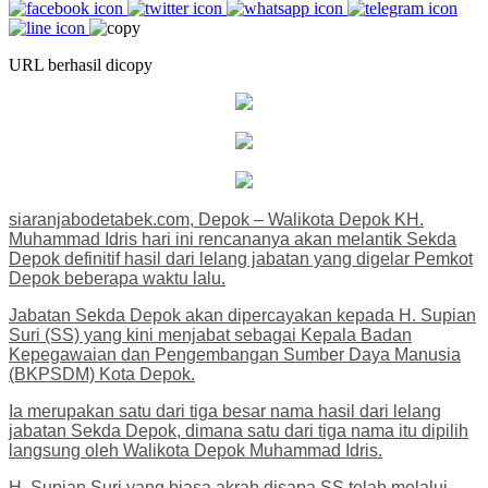
URL berhasil dicopy
siaranjabodetabek.com, Depok – Walikota Depok KH.
Muhammad Idris hari ini rencananya akan melantik Sekda
Depok definitif hasil dari lelang jabatan yang digelar Pemkot
Depok beberapa waktu lalu.
Jabatan Sekda Depok akan dipercayakan kepada H. Supian
Suri (SS) yang kini menjabat sebagai Kepala Badan
Kepegawaian dan Pengembangan Sumber Daya Manusia
(BKPSDM) Kota Depok.
Ia merupakan satu dari tiga besar nama hasil dari lelang
jabatan Sekda Depok, dimana satu dari tiga nama itu dipilih
langsung oleh Walikota Depok Muhammad Idris.
H. Supian Suri yang biasa akrab disapa SS telah melalui