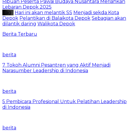
Ribuan Peserta Pawai Budaya Nusantara Meriahkan
Lebaran Depok 2025
Tag :
Hari ini akan melantik SS
Menjadi sekda Kota
Depok
Pelantikan di Balaikota Depok
Sebagian akan
dilantik daring
Walikota Depok
Berita Terbaru
berita
7 Tokoh Alumni Pesantren yang Aktif Menjadi
Narasumber Leadership di Indonesia
berita
5 Pembicara Profesional Untuk Pelatihan Leadership
di Indonesia
berita