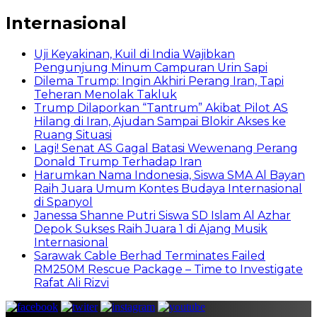
Internasional
Uji Keyakinan, Kuil di India Wajibkan
Pengunjung Minum Campuran Urin Sapi
Dilema Trump: Ingin Akhiri Perang Iran, Tapi
Teheran Menolak Takluk
Trump Dilaporkan “Tantrum” Akibat Pilot AS
Hilang di Iran, Ajudan Sampai Blokir Akses ke
Ruang Situasi
Lagi! Senat AS Gagal Batasi Wewenang Perang
Donald Trump Terhadap Iran
Harumkan Nama Indonesia, Siswa SMA Al Bayan
Raih Juara Umum Kontes Budaya Internasional
di Spanyol
Janessa Shanne Putri Siswa SD Islam Al Azhar
Depok Sukses Raih Juara 1 di Ajang Musik
Internasional
Sarawak Cable Berhad Terminates Failed
RM250M Rescue Package – Time to Investigate
Rafat Ali Rizvi