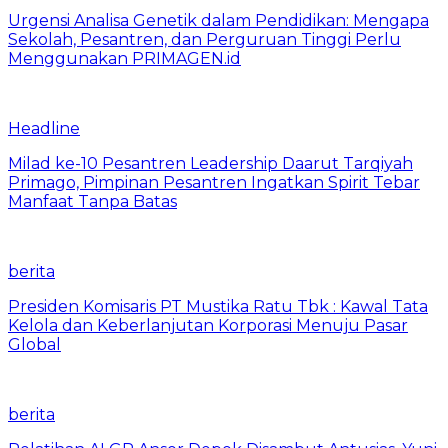
Urgensi Analisa Genetik dalam Pendidikan: Mengapa
Sekolah, Pesantren, dan Perguruan Tinggi Perlu
Menggunakan PRIMAGEN.id
Headline
Milad ke-10 Pesantren Leadership Daarut Tarqiyah
Primago, Pimpinan Pesantren Ingatkan Spirit Tebar
Manfaat Tanpa Batas
berita
Presiden Komisaris PT Mustika Ratu Tbk : Kawal Tata
Kelola dan Keberlanjutan Korporasi Menuju Pasar
Global
berita