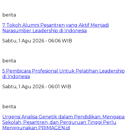
berita
7 Tokoh Alumni Pesantren yang Aktif Menjadi
Narasumber Leadership di Indonesia
Sabtu, 1 Agu 2026 - 06:06 WIB
berita
5 Pembicara Profesional Untuk Pelatihan Leadership
di Indonesia
Sabtu, 1 Agu 2026 - 06:01 WIB
berita
Urgensi Analisa Genetik dalam Pendidikan: Mengapa
Sekolah, Pesantren, dan Perguruan Tinggi Perlu
Menggunakan PRIMAGEN.id