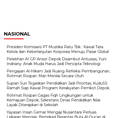
NASIONAL
Presiden Komisaris PT Mustika Ratu Tbk : Kawal Tata
Kelola dan Keberlanjutan Korporasi Menuju Pasar Global
Pelatihan AI GP Ansor Depok Disambut Antusias, Yuni
Indriany: Anak Muda Harus Jadi Pencipta Teknologi
Pengajian Al-Hikam Jadi Ruang Refleksi Pembangunan,
Rohmat Rospari: Mari Menilai Secara Utuh
Supian Suri Tegaskan Pendidikan Jadi Prioritas, KuduSS
Ramah Siap Kawal Program Kerakyatan Pemkot Depok
Rohmat Rospari Gagas Fiqh Lingkungan untuk
Kemajuan Depok, Sekretaris Dinas Pendidikan Nilai
Layak Diterapkan di Sekolah
Yayasan Insan Gemar Mengaji Nusantara Perluas
Lekaran Mengaji, Bertekad Berantas Buta Al-Qur’an di