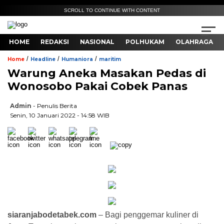
SCROLL TO CONTINUE WITH CONTENT
HOME
REDAKSI
NASIONAL
POLHUKAM
OLAHRAGA
/
/
/
Home
Headline
Humaniora
maritim
Warung Aneka Masakan Pedas di
Wonosobo Pakai Cobek Panas
Admin
- Penulis Berita
Senin, 10 Januari 2022 - 14:58 WIB
siaranjabodetabek.com
– Bagi penggemar kuliner di