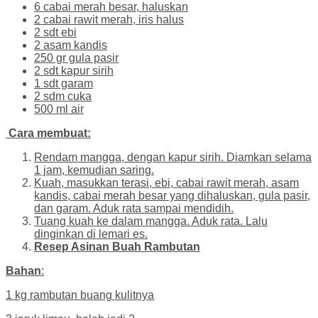
6 cabai merah besar, haluskan
2 cabai rawit merah, iris halus
2 sdt ebi
2 asam kandis
250 gr gula pasir
2 sdt kapur sirih
1 sdt garam
2 sdm cuka
500 ml air
Cara membuat:
Rendam mangga, dengan kapur sirih. Diamkan selama
1 jam, kemudian saring.
Kuah, masukkan terasi, ebi, cabai rawit merah, asam
kandis, cabai merah besar yang dihaluskan, gula pasir,
dan garam. Aduk rata sampai mendidih.
Tuang kuah ke dalam mangga. Aduk rata. Lalu
dinginkan di lemari es.
Resep Asinan Buah Rambutan
Bahan
:
1 kg rambutan buang kulitnya