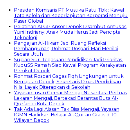
Presiden Komisaris PT Mustika Ratu Tbk : Kawal
Tata Kelola dan Keberlanjutan Korporasi Menuju
Pasar Global
Pelatihan AI GP Ansor Depok Disambut Antusias,
Yuni Indriany: Anak Muda Harus Jadi Pencipta
Teknologi
Pengajian Al-Hikam Jadi Ruang Refleksi
Pembangunan, Rohmat Rospari: Mari Menilai
Secara Utuh
Supian Suri Tegaskan Pendidikan Jadi Prioritas,
KuduSS Ramah Siap Kawal Program Kerakyatan
Pemkot Depok
Rohmat Rospari Gagas Fiqh Lingkungan untuk
Kemajuan Depok, Sekretaris Dinas Pendidikan
Nilai Layak Diterapkan di Sekolah
Yayasan Insan Gemar Mengaji Nusantara Perluas
Lekaran Mengaji, Bertekad Berantas Buta Al-
Qur’an di Kota Depok
Tak Ada Lagi Alasan Tak Bisa Mengaji, Yayasan
IGMN Hadirkan Belajar Al-Qur’an Gratis di 10
Wilayah Depok