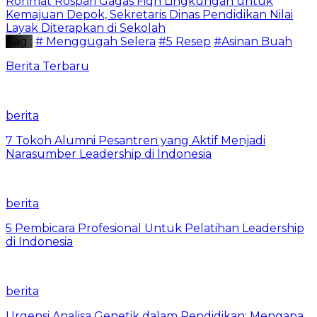
Rohmat Rospari Gagas Fiqh Lingkungan untuk
Kemajuan Depok, Sekretaris Dinas Pendidikan Nilai
Layak Diterapkan di Sekolah
Tag :
# Menggugah Selera
#5 Resep
#Asinan Buah
Berita Terbaru
berita
7 Tokoh Alumni Pesantren yang Aktif Menjadi
Narasumber Leadership di Indonesia
berita
5 Pembicara Profesional Untuk Pelatihan Leadership
di Indonesia
berita
Urgensi Analisa Genetik dalam Pendidikan: Mengapa