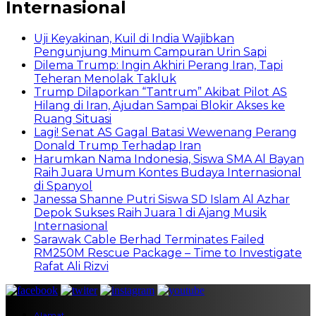
Internasional
Uji Keyakinan, Kuil di India Wajibkan
Pengunjung Minum Campuran Urin Sapi
Dilema Trump: Ingin Akhiri Perang Iran, Tapi
Teheran Menolak Takluk
Trump Dilaporkan “Tantrum” Akibat Pilot AS
Hilang di Iran, Ajudan Sampai Blokir Akses ke
Ruang Situasi
Lagi! Senat AS Gagal Batasi Wewenang Perang
Donald Trump Terhadap Iran
Harumkan Nama Indonesia, Siswa SMA Al Bayan
Raih Juara Umum Kontes Budaya Internasional
di Spanyol
Janessa Shanne Putri Siswa SD Islam Al Azhar
Depok Sukses Raih Juara 1 di Ajang Musik
Internasional
Sarawak Cable Berhad Terminates Failed
RM250M Rescue Package – Time to Investigate
Rafat Ali Rizvi
Alamat