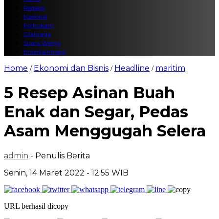
Redaksi
Nasional
Polhukam
Olahraga
Suara Warga
Entertainment
Home
Ekonomi dan Bisnis
Headline
maritim
/
/
/
5 Resep Asinan Buah
Enak dan Segar, Pedas
Asam Menggugah Selera
admin
- Penulis Berita
Senin, 14 Maret 2022 - 12:55 WIB
URL berhasil dicopy