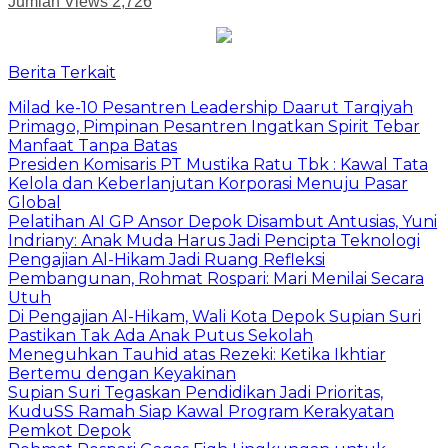
Jumlah Views
2,726
Berita Terkait
Milad ke-10 Pesantren Leadership Daarut Tarqiyah
Primago, Pimpinan Pesantren Ingatkan Spirit Tebar
Manfaat Tanpa Batas
Presiden Komisaris PT Mustika Ratu Tbk : Kawal Tata
Kelola dan Keberlanjutan Korporasi Menuju Pasar
Global
Pelatihan AI GP Ansor Depok Disambut Antusias, Yuni
Indriany: Anak Muda Harus Jadi Pencipta Teknologi
Pengajian Al-Hikam Jadi Ruang Refleksi
Pembangunan, Rohmat Rospari: Mari Menilai Secara
Utuh
Di Pengajian Al-Hikam, Wali Kota Depok Supian Suri
Pastikan Tak Ada Anak Putus Sekolah
Meneguhkan Tauhid atas Rezeki: Ketika Ikhtiar
Bertemu dengan Keyakinan
Supian Suri Tegaskan Pendidikan Jadi Prioritas,
KuduSS Ramah Siap Kawal Program Kerakyatan
Pemkot Depok