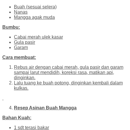
Buah (sesuai selera)
Nanas
Mangga agak muda
Bumbu:
Cabai merah ulek kasar
Gula pasir
Garam
Cara membuat:
Rebus air dengan cabai merah, gula pasir dan garam
sampai larut mendidih, koreksi rasa, matikan api,
dinginkan.
Lalu tuang ke buah potong, dinginkan kembali dalam
kulkas.
Resep Asinan Buah Mangga
Bahan Kuah:
1 sdt terasi bakar