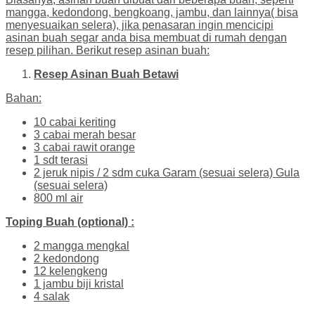
mangga, kedondong, bengkoang, jambu, dan lainnya( bisa
menyesuaikan selera), jika penasaran ingin mencicipi
asinan buah segar anda bisa membuat di rumah dengan
resep pilihan. Berikut resep asinan buah:
Resep Asinan Buah Betawi
Bahan:
10 cabai keriting
3 cabai merah besar
3 cabai rawit orange
1 sdt terasi
2 jeruk nipis / 2 sdm cuka Garam (sesuai selera) Gula
(sesuai selera)
800 ml air
Toping Buah (optional) :
2 mangga mengkal
2 kedondong
12 kelengkeng
1 jambu biji kristal
4 salak