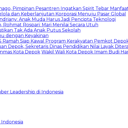
mago, Pimpinan Pesantren Ingatkan Spirit Tebar Manfaa
Kelola dan Keberlanjutan Korporasi Menuju Pasar Global
Indriany: Anak Muda Harus Jadi Pencipta Teknologi
 Rohmat Rospari: Mari Menilai Secara Utuh
astikan Tak Ada Anak Putus Sekolah
emu dengan Keyakinan
duSS Ramah Siap Kawal Program Kerakyatan Pemkot Depo
 Depok, Sekretaris Dinas Pendidikan Nilai Layak Diter
linmas Kota Depok
Wakil Wali Kota Depok Imam Budi Ha
ber Leadership di Indonesia
 Indonesia