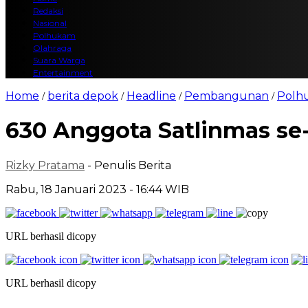
Redaksi
Nasional
Polhukam
Olahraga
Suara Warga
Entertainment
Home
berita depok
Headline
Pembangunan
Polh
/
/
/
/
630 Anggota Satlinmas s
Rizky Pratama
- Penulis Berita
Rabu, 18 Januari 2023 - 16:44 WIB
URL berhasil dicopy
URL berhasil dicopy