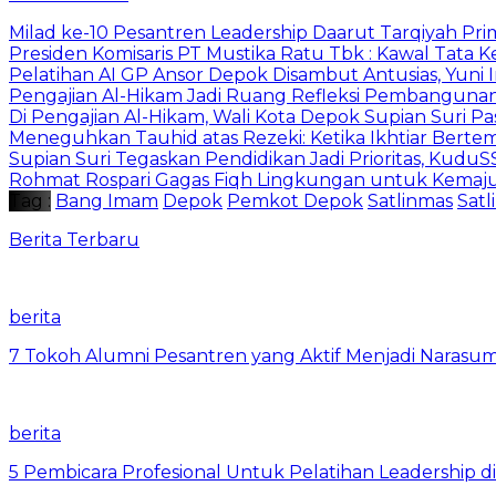
Milad ke-10 Pesantren Leadership Daarut Tarqiyah Pri
Presiden Komisaris PT Mustika Ratu Tbk : Kawal Tata 
Pelatihan AI GP Ansor Depok Disambut Antusias, Yuni 
Pengajian Al-Hikam Jadi Ruang Refleksi Pembangunan,
Di Pengajian Al-Hikam, Wali Kota Depok Supian Suri P
Meneguhkan Tauhid atas Rezeki: Ketika Ikhtiar Bert
Supian Suri Tegaskan Pendidikan Jadi Prioritas, Ku
Rohmat Rospari Gagas Fiqh Lingkungan untuk Kemajuan
Tag :
Bang Imam
Depok
Pemkot Depok
Satlinmas
Sat
Berita Terbaru
berita
7 Tokoh Alumni Pesantren yang Aktif Menjadi Narasum
berita
5 Pembicara Profesional Untuk Pelatihan Leadership di