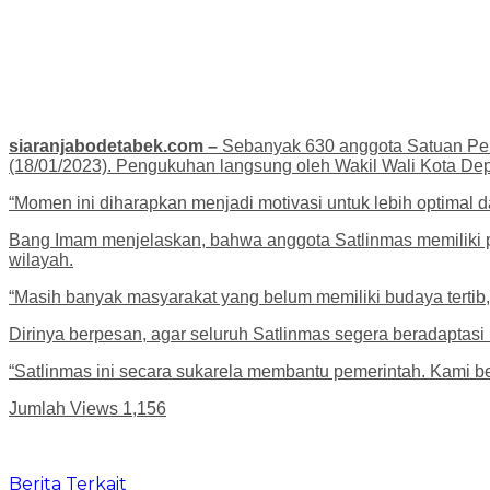
siaranjabodetabek.com –
Sebanyak 630 anggota Satuan Perl
(18/01/2023). Pengukuhan langsung oleh Wakil Wali Kota De
“Momen ini diharapkan menjadi motivasi untuk lebih optimal 
Bang Imam menjelaskan, bahwa anggota Satlinmas memiliki p
wilayah.
“Masih banyak masyarakat yang belum memiliki budaya tertib,”
Dirinya berpesan, agar seluruh Satlinmas segera beradapta
“Satlinmas ini secara sukarela membantu pemerintah. Kami ber
Jumlah Views
1,156
Berita Terkait