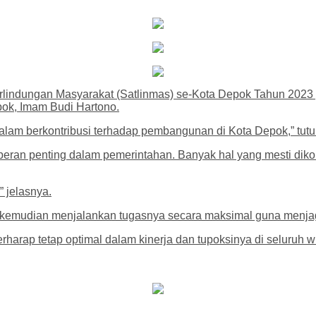
indungan Masyarakat (Satlinmas) se-Kota Depok Tahun 2023 p
pok, Imam Budi Hartono.
dalam berkontribusi terhadap pembangunan di Kota Depok,” tut
eran penting dalam pemerintahan. Banyak hal yang mesti diko
 jelasnya.
si kemudian menjalankan tugasnya secara maksimal guna menja
harap tetap optimal dalam kinerja dan tupoksinya di seluruh w