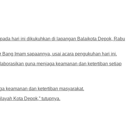
ada hari ini dikukuhkan di lapangan Balaikota Depok, Rabu
ur Bang Imam sapaannya, usai acara pengukuhan hari ini.
laborasikan guna menjaga keamanan dan ketertiban setiap
ga keamanan dan ketertiban masyarakat.
ilayah Kota Depok,” tutupnya.