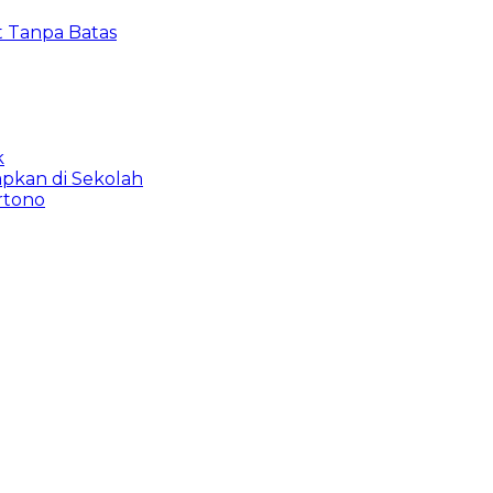
t Tanpa Batas
k
apkan di Sekolah
rtono