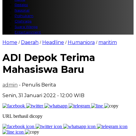
Redaksi
Nasional
Polhukam
Olahraga
Suara Warga
Entertainment
Home
Daerah
Headline
Humaniora
maritim
/
/
/
/
ADI Depok Terima
Mahasiswa Baru
admin
- Penulis Berita
Senin, 31 Januari 2022 - 12:00 WIB
URL berhasil dicopy