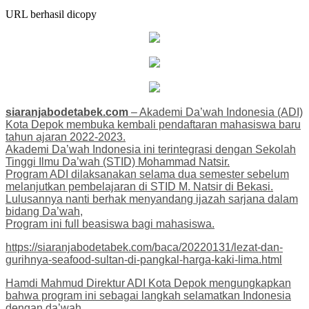
URL berhasil dicopy
siaranjabodetabek.com
– Akademi Da’wah Indonesia (ADI)
Kota Depok membuka kembali pendaftaran mahasiswa baru
tahun ajaran 2022-2023.
Akademi Da’wah Indonesia ini terintegrasi dengan Sekolah
Tinggi Ilmu Da’wah (STID) Mohammad Natsir.
Program ADI dilaksanakan selama dua semester sebelum
melanjutkan pembelajaran di STID M. Natsir di Bekasi.
Lulusannya nanti berhak menyandang ijazah sarjana dalam
bidang Da’wah,
Program ini full beasiswa bagi mahasiswa.
https://siaranjabodetabek.com/baca/20220131/lezat-dan-
gurihnya-seafood-sultan-di-pangkal-harga-kaki-lima.html
Hamdi Mahmud Direktur ADI Kota Depok mengungkapkan
bahwa program ini sebagai langkah selamatkan Indonesia
dengan da’wah.