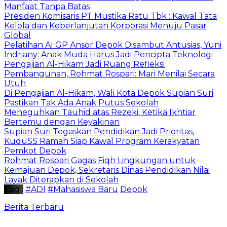
Manfaat Tanpa Batas
Presiden Komisaris PT Mustika Ratu Tbk : Kawal Tata
Kelola dan Keberlanjutan Korporasi Menuju Pasar
Global
Pelatihan AI GP Ansor Depok Disambut Antusias, Yuni
Indriany: Anak Muda Harus Jadi Pencipta Teknologi
Pengajian Al-Hikam Jadi Ruang Refleksi
Pembangunan, Rohmat Rospari: Mari Menilai Secara
Utuh
Di Pengajian Al-Hikam, Wali Kota Depok Supian Suri
Pastikan Tak Ada Anak Putus Sekolah
Meneguhkan Tauhid atas Rezeki: Ketika Ikhtiar
Bertemu dengan Keyakinan
Supian Suri Tegaskan Pendidikan Jadi Prioritas,
KuduSS Ramah Siap Kawal Program Kerakyatan
Pemkot Depok
Rohmat Rospari Gagas Fiqh Lingkungan untuk
Kemajuan Depok, Sekretaris Dinas Pendidikan Nilai
Layak Diterapkan di Sekolah
Tag :
#ADI
#Mahasiswa Baru
Depok
Berita Terbaru