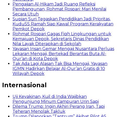
Pengajian Al-Hikam Jadi Ruang Refleksi
Pembangunan, Rohmat Rospari: Mari Menilai
Secara Utuh
Supian Suri Tegaskan Pendidikan Jadi Prioritas,
KuduSS Ramah Siap Kawal Program Kerakyatan
Pemkot Depok
Rohmat Rospari Gagas Fiqh Lingkungan untuk
Kemajuan Depok, Sekretaris Dinas Pendidikan
Nilai Layak Diterapkan di Sekolah
Yayasan Insan Gemar Mengaji Nusantara Perluas
Lekaran Mengaji, Bertekad Berantas Buta Al-
Qur’an di Kota Depok
Tak Ada Lagi Alasan Tak Bisa Mengaji, Yayasan
IGMN Hadirkan Belajar Al-Qur’an Gratis di 10
Wilayah Depok
Internasional
Uji Keyakinan, Kuil di India Wajibkan
Pengunjung Minum Campuran Urin Sapi
Dilema Trump: Ingin Akhiri Perang Iran, Tapi
Teheran Menolak Takluk
Trump Dilaporkan “Tantrum” Akibat Pilot AS