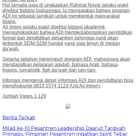
Hal senada juga di ungkapkan Rahmat Noval selaku wakil
direktur bidang mahasiswa. Ia mengatakan bahwa program
ADI ini sebagai langkah untuk membentuk masyarakat
Islami.
Ali Imron selaku wakil direktur bidang akademik
mengungkapkan bahwa ADI mengkolaborasikan pendidikan
formal dan pendidikan pesantren sehingga nanti akan
terbentuk SDM-SDM handal yang siap terjun di medan
da’wah.
Selama setahun menempuh program ADI, mahasiswa akan
mendapatkan pelajaran aqidah, bahasa Arab, bahasa
Inggris, jurnalistik, fiqh da’wah dan lain-lain.
Infomasi mengenai detail informasi ADI dan pendaftaran bisa
menghubungi 0813 1574 1123 (Ust Ali Imron).
Jumlah Views
1,129
Berita Terkait
Milad ke-10 Pesantren Leadership Daarut Tarqiyah
Primago, Pimpinan Pesantren Ingatkan Spirit Tebar