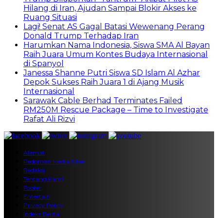
Hilang di Iran, Ajudan Sampai Blokir Akses ke
Ruang Situasi
Lagi! Senat AS Gagal Batasi Wewenang Perang
Donald Trump Terhadap Iran
Harumkan Nama Indonesia, Siswa SMA Al Bayan
Raih Juara Umum Kontes Budaya Internasional
di Spanyol
Janessa Shanne Putri Siswa SD Islam Al Azhar
Depok Sukses Raih Juara 1 di Ajang Musik
Internasional
Sarawak Cable Berhad Terminates Failed
RM250M Rescue Package – Time to Investigate
Rafat Ali Rizvi
Alamat
Pedoman Media Siber
Redaksi
Tentang Kami
Footer
Entertain
Privacy Policy
Indeks Berita