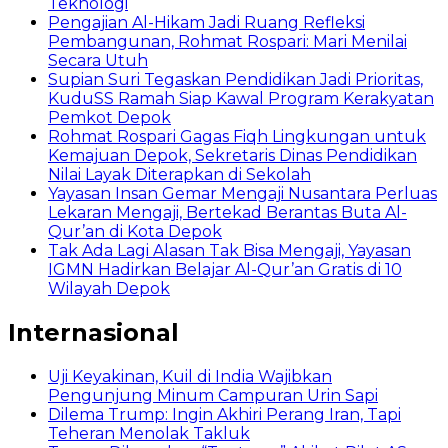
Teknologi
Pengajian Al-Hikam Jadi Ruang Refleksi
Pembangunan, Rohmat Rospari: Mari Menilai
Secara Utuh
Supian Suri Tegaskan Pendidikan Jadi Prioritas,
KuduSS Ramah Siap Kawal Program Kerakyatan
Pemkot Depok
Rohmat Rospari Gagas Fiqh Lingkungan untuk
Kemajuan Depok, Sekretaris Dinas Pendidikan
Nilai Layak Diterapkan di Sekolah
Yayasan Insan Gemar Mengaji Nusantara Perluas
Lekaran Mengaji, Bertekad Berantas Buta Al-
Qur’an di Kota Depok
Tak Ada Lagi Alasan Tak Bisa Mengaji, Yayasan
IGMN Hadirkan Belajar Al-Qur’an Gratis di 10
Wilayah Depok
Internasional
Uji Keyakinan, Kuil di India Wajibkan
Pengunjung Minum Campuran Urin Sapi
Dilema Trump: Ingin Akhiri Perang Iran, Tapi
Teheran Menolak Takluk