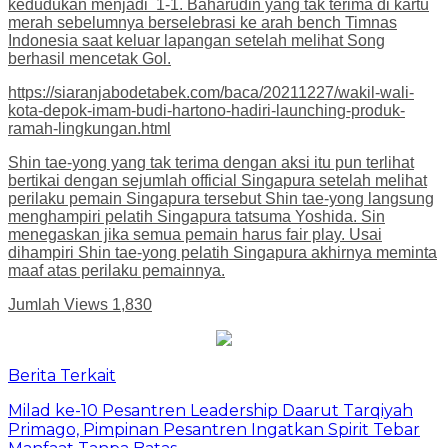
kedudukan menjadi 1-1. Baharudin yang tak terima di kartu
merah sebelumnya berselebrasi ke arah bench Timnas
Indonesia saat keluar lapangan setelah melihat Song
berhasil mencetak Gol.
https://siaranjabodetabek.com/baca/20211227/wakil-wali-
kota-depok-imam-budi-hartono-hadiri-launching-produk-
ramah-lingkungan.html
Shin tae-yong yang tak terima dengan aksi itu pun terlihat
bertikai dengan sejumlah official Singapura setelah melihat
perilaku pemain Singapura tersebut Shin tae-yong langsung
menghampiri pelatih Singapura tatsuma Yoshida. Sin
menegaskan jika semua pemain harus fair play. Usai
dihampiri Shin tae-yong pelatih Singapura akhirnya meminta
maaf atas perilaku pemainnya.
Jumlah Views
1,830
Berita Terkait
Milad ke-10 Pesantren Leadership Daarut Tarqiyah
Primago, Pimpinan Pesantren Ingatkan Spirit Tebar