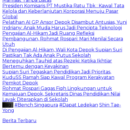
Manfaat Tanpa Batas
Presiden Komisaris PT Mustika Ratu Tbk : Kawal Tata
Kelola dan Keberlanjutan Korporasi Menuju Pasar
Global
Pelatihan AI GP Ansor Depok Disambut Antusias, Yuni
Indriany: Anak Muda Harus Jadi Pencipta Teknologi
Pengajian Al-Hikam Jadi Ruang Refleksi
Pembangunan, Rohmat Rospari: Mari Menilai Secara
Utuh
Di Pengajian Al-Hikam, Wali Kota Depok Supian Suri
Pastikan Tak Ada Anak Putus Sekolah
Meneguhkan Tauhid atas Rezeki: Ketika Ikhtiar
Bertemu dengan Keyakinan
Supian Suri Tegaskan Pendidikan Jadi Prioritas,
KuduSS Ramah Siap Kawal Program Kerakyatan
Pemkot Depok
Rohmat Rospari Gagas Fiqh Lingkungan untuk
Kemajuan Depok, Sekretaris Dinas Pendidikan Nilai
Layak Diterapkan di Sekolah
Tag :
#Bench Singapura
#Dapat Ledekan
Shin Tae-
Yong
Berita Terbaru