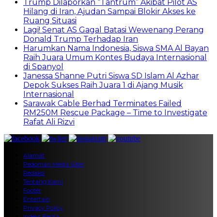
Trump Dilaporkan “Tantrum” Akibat Pilot AS
Hilang di Iran, Ajudan Sampai Blokir Akses ke
Ruang Situasi
Lagi! Senat AS Gagal Batasi Wewenang Perang
Donald Trump Terhadap Iran
Harumkan Nama Indonesia, Siswa SMA Al Bayan
Raih Juara Umum Kontes Budaya Internasional
di Spanyol
Janessa Shanne Putri Siswa SD Islam Al Azhar
Depok Sukses Raih Juara 1 di Ajang Musik
Internasional
Sarawak Cable Berhad Terminates Failed
RM250M Rescue Package – Time to Investigate
Rafat Ali Rizvi
Alamat
Pedoman Media Siber
Redaksi
Tentang Kami
Footer
Entertain
Privacy Policy
Indeks Berita