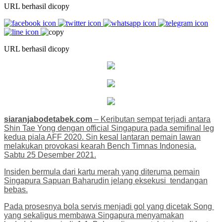
URL berhasil dicopy
URL berhasil dicopy
siaranjabodetabek.com
– Keributan sempat terjadi antara
Shin Tae Yong dengan official Singapura pada semifinal leg
kedua piala AFF 2020. Sin kesal lantaran pemain lawan
melakukan provokasi kearah Bench Timnas Indonesia.
Sabtu 25 Desember 2021.
Insiden bermula dari kartu merah yang diteruma pemain
Singapura Sapuan Baharudin jelang eksekusi tendangan
bebas.
Pada prosesnya bola servis menjadi gol yang dicetak Song
yang sekaligus membawa Singapura menyamakan