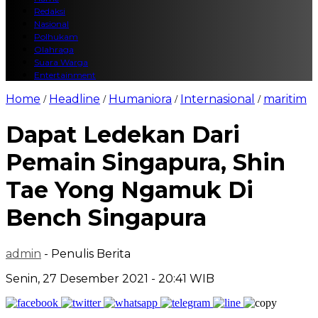
Redaksi
Nasional
Polhukam
Olahraga
Suara Warga
Entertainment
Home
Headline
Humaniora
Internasional
maritim
/
/
/
/
Dapat Ledekan Dari
Pemain Singapura, Shin
Tae Yong Ngamuk Di
Bench Singapura
admin
- Penulis Berita
Senin, 27 Desember 2021 - 20:41 WIB