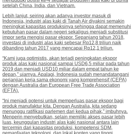
menduduki posisi ke-4 sebagai produsen alas kaki di dunia
setelah China, India, dan Vietnam.
Lebih lanjut, seiring akan adanya investor masuk di
Indonesia, industri alas kaki di Tanah Air diyakini semakin
meningkat kapasitas produksinya sehingga dapat memenuhi
kebutuhan pasar dalam negeri sekaligus menjadi substitusi
impor serta mengisi pasar ekspor. Sepanjang tahun 2018,
investasi di industri alas kaki sebesar Rp12,8 triliun naik
dibanding tahun 2017 yang mencapai Rp12,1 triliun.
“Kami juga optimistis, akan terjadi peningkatan ekspor
produk alas kaki nasional sampai USD6,5 miliar pada tahun
2019 dan menjadi USD10 miliar dalam empat tahun ke
depan,” ujarnya. Apalagi, Indonesia sudah menandatangani
perjanjian kerja sama ekonomi yang komprehensif (CEPA)
dengan Australia dan European Free Trade Association
(EFTA).
“Ini menjadi potensi untuk memperluas pasar ekspor bagi
produk manufaktur kita. Dengan Australia, kita sedang
menunggu ratifikasi parlemen dari kedua pihak,” imbuhnya.
Menperin menyebutkan, selain memiliki akses pasar lebih
luas, keunggulan industri alas kaki nasional antara lain
tercermin dari kapasitas produksi, kompetensi SDM,
pemanfaatan teknologi, dan lokal konten yang tinggi.