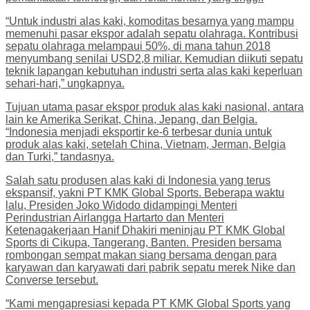
“Untuk industri alas kaki, komoditas besarnya yang mampu
memenuhi pasar ekspor adalah sepatu olahraga. Kontribusi
sepatu olahraga melampaui 50%, di mana tahun 2018
menyumbang senilai USD2,8 miliar. Kemudian diikuti sepatu
teknik lapangan kebutuhan industri serta alas kaki keperluan
sehari-hari,” ungkapnya.
Tujuan utama pasar ekspor produk alas kaki nasional, antara
lain ke Amerika Serikat, China, Jepang, dan Belgia.
“Indonesia menjadi eksportir ke-6 terbesar dunia untuk
produk alas kaki, setelah China, Vietnam, Jerman, Belgia
dan Turki,” tandasnya.
Salah satu produsen alas kaki di Indonesia yang terus
ekspansif, yakni PT KMK Global Sports. Beberapa waktu
lalu, Presiden Joko Widodo didampingi Menteri
Perindustrian Airlangga Hartarto dan Menteri
Ketenagakerjaan Hanif Dhakiri meninjau PT KMK Global
Sports di Cikupa, Tangerang, Banten. Presiden bersama
rombongan sempat makan siang bersama dengan para
karyawan dan karyawati dari pabrik sepatu merek Nike dan
Converse tersebut.
“Kami mengapresiasi kepada PT KMK Global Sports yang