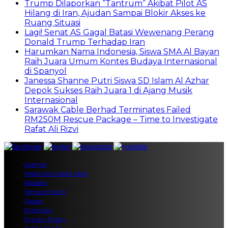
Trump Dilaporkan “Tantrum” Akibat Pilot AS
Hilang di Iran, Ajudan Sampai Blokir Akses ke
Ruang Situasi
Lagi! Senat AS Gagal Batasi Wewenang Perang
Donald Trump Terhadap Iran
Harumkan Nama Indonesia, Siswa SMA Al Bayan
Raih Juara Umum Kontes Budaya Internasional
di Spanyol
Janessa Shanne Putri Siswa SD Islam Al Azhar
Depok Sukses Raih Juara 1 di Ajang Musik
Internasional
Sarawak Cable Berhad Terminates Failed
RM250M Rescue Package – Time to Investigate
Rafat Ali Rizvi
Alamat
Pedoman Media Siber
Redaksi
Tentang Kami
Footer
Entertain
Privacy Policy