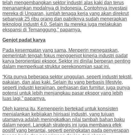
telah mengembangkan sektor industri alas kaki dan terus
menanamkan modalnya di Indonesia. Contohnya investasi
mereka di Ungaran, jumlah tenaga kerja yang akan direkrut
sebanyak 25 ribu orang dan pabriknya sudah menerapkan
teknologi industri 4.0. Selain itu mereka juga melakukan
ekspansi di Temanggung,” paparnya.
Genjot padat karya
Pada kesempatan yang sama, Menperin menegaskan,
pemerintah tengah fokus menggenjot kinerja industri padat
karya berorientasi ekspor. Sektor ini dinilai berperan penting
dalam memperkuat struktur perekonomian saat ini.
“Kita punya beberapa sektor unggulan, seperti industri tekstil,
pakaian, dan alas kaki. Selain itu yang berbasis lifestyle,
seperti industri kerajinan, perhiasan dan furnitur, juga punya
potensi untuk lebih menjangkau pasar ekspor yang lebih
luas lagi,” paparnya.
Oleh karena itu, Kemenperin bertekad untuk konsisten
menjalankan kebijakan hiirisasi industri, yang tujuan
utamanya adalah meningkatkan nilai tambah bahan baku
dalam negeri. Langkah strategis ini juga membawa efek
positif yang berantai, seperti peningkatan pada penyerapan