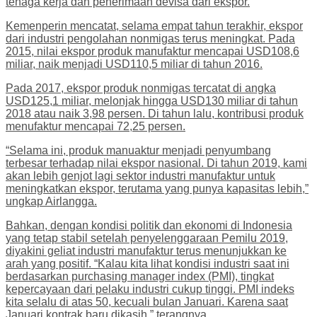
tenaga kerja dan penerimaan devisa dari ekspor.
Kemenperin mencatat, selama empat tahun terakhir, ekspor
dari industri pengolahan nonmigas terus meningkat. Pada
2015, nilai ekspor produk manufaktur mencapai USD108,6
miliar, naik menjadi USD110,5 miliar di tahun 2016.
Pada 2017, ekspor produk nonmigas tercatat di angka
USD125,1 miliar, melonjak hingga USD130 miliar di tahun
2018 atau naik 3,98 persen. Di tahun lalu, kontribusi produk
menufaktur mencapai 72,25 persen.
“Selama ini, produk manuaktur menjadi penyumbang
terbesar terhadap nilai ekspor nasional. Di tahun 2019, kami
akan lebih genjot lagi sektor industri manufaktur untuk
meningkatkan ekspor, terutama yang punya kapasitas lebih,”
ungkap Airlangga.
Bahkan, dengan kondisi politik dan ekonomi di Indonesia
yang tetap stabil setelah penyelenggaraan Pemilu 2019,
diyakini geliat industri manufaktur terus menunjukkan ke
arah yang positif. “Kalau kita lihat kondisi industri saat ini
berdasarkan purchasing manager index (PMI), tingkat
kepercayaan dari pelaku industri cukup tinggi. PMI indeks
kita selalu di atas 50, kecuali bulan Januari. Karena saat
Januari kontrak baru dikasih,” terangnya.