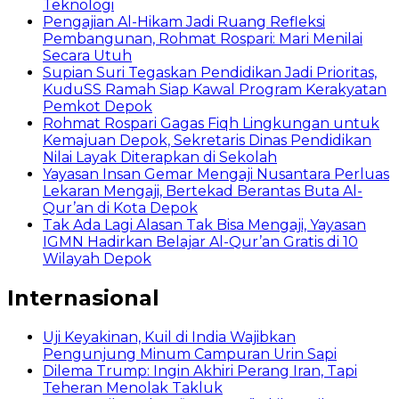
Teknologi
Pengajian Al-Hikam Jadi Ruang Refleksi
Pembangunan, Rohmat Rospari: Mari Menilai
Secara Utuh
Supian Suri Tegaskan Pendidikan Jadi Prioritas,
KuduSS Ramah Siap Kawal Program Kerakyatan
Pemkot Depok
Rohmat Rospari Gagas Fiqh Lingkungan untuk
Kemajuan Depok, Sekretaris Dinas Pendidikan
Nilai Layak Diterapkan di Sekolah
Yayasan Insan Gemar Mengaji Nusantara Perluas
Lekaran Mengaji, Bertekad Berantas Buta Al-
Qur’an di Kota Depok
Tak Ada Lagi Alasan Tak Bisa Mengaji, Yayasan
IGMN Hadirkan Belajar Al-Qur’an Gratis di 10
Wilayah Depok
Internasional
Uji Keyakinan, Kuil di India Wajibkan
Pengunjung Minum Campuran Urin Sapi
Dilema Trump: Ingin Akhiri Perang Iran, Tapi
Teheran Menolak Takluk