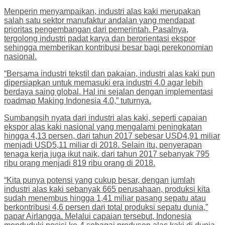
Menperin menyampaikan, industri alas kaki merupakan
salah satu sektor manufaktur andalan yang mendapat
prioritas pengembangan dari pemerintah. Pasalnya,
tergolong industri padat karya dan berorientasi ekspor
sehingga memberikan kontribusi besar bagi perekonomian
nasional.
“Bersama industri tekstil dan pakaian, industri alas kaki pun
dipersiapkan untuk memasuki era industri 4.0 agar lebih
berdaya saing global. Hal ini sejalan dengan implementasi
roadmap Making Indonesia 4.0,” tuturnya.
Sumbangsih nyata dari industri alas kaki, seperti capaian
ekspor alas kaki nasional yang mengalami peningkatan
hingga 4,13 persen, dari tahun 2017 sebesar USD4,91 miliar
menjadi USD5,11 miliar di 2018. Selain itu, penyerapan
tenaga kerja juga ikut naik, dari tahun 2017 sebanyak 795
ribu orang menjadi 819 ribu orang di 2018.
“Kita punya potensi yang cukup besar, dengan jumlah
industri alas kaki sebanyak 665 perusahaan, produksi kita
sudah menembus hingga 1,41 miliar pasang sepatu atau
berkontribusi 4,6 persen dari total produksi sepatu dunia,”
papar Airlangga. Melalui capaian tersebut, Indonesia