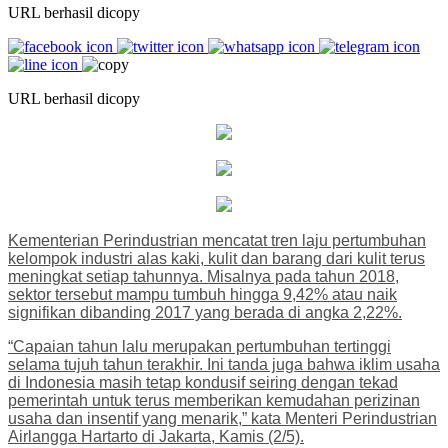
URL berhasil dicopy
URL berhasil dicopy
Kementerian Perindustrian mencatat tren laju pertumbuhan
kelompok industri alas kaki, kulit dan barang dari kulit terus
meningkat setiap tahunnya. Misalnya pada tahun 2018,
sektor tersebut mampu tumbuh hingga 9,42% atau naik
signifikan dibanding 2017 yang berada di angka 2,22%.
“Capaian tahun lalu merupakan pertumbuhan tertinggi
selama tujuh tahun terakhir. Ini tanda juga bahwa iklim usaha
di Indonesia masih tetap kondusif seiring dengan tekad
pemerintah untuk terus memberikan kemudahan perizinan
usaha dan insentif yang menarik,” kata Menteri Perindustrian
Airlangga Hartarto di Jakarta, Kamis (2/5).