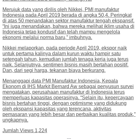
Merujuk data yang dirilis oleh Nikkei, PMI manufaktur
Indonesia pada April 2019 berada di angka 50,4. Peringkat
di atas 50 menandakan sektor manufaktur tengah ekspansif.
“Ini juga menandakan, bahwa mereka melihat iklim usaha di
Indonesia tetap kondusif dan telah mampu mengelola
ekonomi melalui norma baru,” imbuhnya.
Nikkei melaporkan, pada periode April 2019, ekspor naik
untuk pertama kalinya dalam kurun waktu hampir satu
setengah tahun, kemudian jumlah tenaga kerja juga terus
naik. Selanjutnya, sentimen bisnis masih bertahan positif.
Dan, dari segi harga, tekanan biaya berkurang.
Menanggapi data PMI Manufaktur Indonesia, Kepala
Ekonom di IHS Markit Bernard Aw sebagai penyusun survei
mengatakan, perusahaan manufaktur di Indonesia terus
memperluas kapasitas operasinya. “Selain itu, kepercayaan
bisnis bertahan tinggi, dengan optimisme yang didukung
oleh ekspansi kapasitas yang terencana, aktivitas
pemasaran yang lebih besar dan perbaikan kualitas produk,”
ungkapnya.
Jumlah Views
1,224