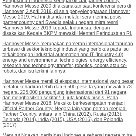
Pengukuhan Indonesia sebagai official partner country
Hannover Messe 2020 dilaksanakan saat konferensi pers di
Hannover, 2 April 2019, di sela penyelenggaraan Hannover
Messe 2019. Hal ini ditandai melalui serah terima posisi
partner country dari Swedia selaku negara mitra resmi
Hannover Messe 2019 kepada Indonesia, dengan
disaksikan Kepala BKPM mewakili Menteri Perindustrian RI.
Hannover Messe merupakan pameran internasional tahunan
terbesar di sektor teknologi industri yang berfokus pada isu
terkait dengan industrial automation and IT (Industry 4.0),
energy and environmental technologies, energy efficiency,
research and technology transfer, robotics, cobots atau co-
robots, dan isu terkini lainnya.
Hannover Messe memiliki eksposur internasional yang besar
melalui kehadiran lebih dari 6.500 peserta yang mewakili 73
negara, 225.000 pengunjung internasional dari 91 negara,
dan menghasilkan sekitar 5,6 juta kontak bisnis. Pada
Hannover Messe 2018, Meksiko berkesempatan menjadi
Official Partner Country. Negara lain yang pernah menjadi
Partner Country, antara lain China (2012), Rusia (2013),
Belanda (2014), India (2015), USA (2016), dan Polandia
(2017).
Menurut Ngakan, partisipasi Indonesia sebagai negara mitra