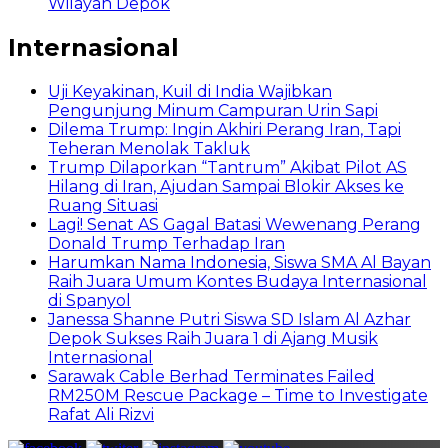
Wilayah Depok
Internasional
Uji Keyakinan, Kuil di India Wajibkan
Pengunjung Minum Campuran Urin Sapi
Dilema Trump: Ingin Akhiri Perang Iran, Tapi
Teheran Menolak Takluk
Trump Dilaporkan “Tantrum” Akibat Pilot AS
Hilang di Iran, Ajudan Sampai Blokir Akses ke
Ruang Situasi
Lagi! Senat AS Gagal Batasi Wewenang Perang
Donald Trump Terhadap Iran
Harumkan Nama Indonesia, Siswa SMA Al Bayan
Raih Juara Umum Kontes Budaya Internasional
di Spanyol
Janessa Shanne Putri Siswa SD Islam Al Azhar
Depok Sukses Raih Juara 1 di Ajang Musik
Internasional
Sarawak Cable Berhad Terminates Failed
RM250M Rescue Package – Time to Investigate
Rafat Ali Rizvi