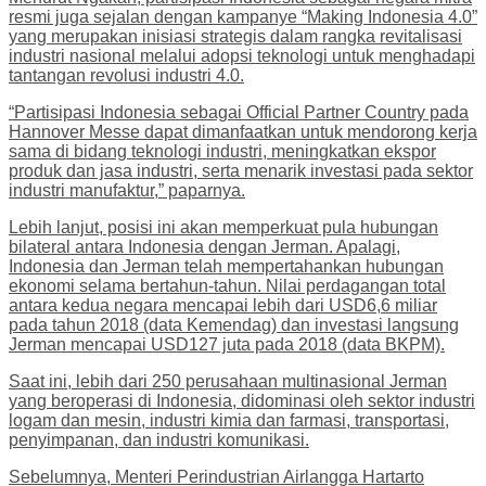
resmi juga sejalan dengan kampanye “Making Indonesia 4.0”
yang merupakan inisiasi strategis dalam rangka revitalisasi
industri nasional melalui adopsi teknologi untuk menghadapi
tantangan revolusi industri 4.0.
“Partisipasi Indonesia sebagai Official Partner Country pada
Hannover Messe dapat dimanfaatkan untuk mendorong kerja
sama di bidang teknologi industri, meningkatkan ekspor
produk dan jasa industri, serta menarik investasi pada sektor
industri manufaktur,” paparnya.
Lebih lanjut, posisi ini akan memperkuat pula hubungan
bilateral antara Indonesia dengan Jerman. Apalagi,
Indonesia dan Jerman telah mempertahankan hubungan
ekonomi selama bertahun-tahun. Nilai perdagangan total
antara kedua negara mencapai lebih dari USD6,6 miliar
pada tahun 2018 (data Kemendag) dan investasi langsung
Jerman mencapai USD127 juta pada 2018 (data BKPM).
Saat ini, lebih dari 250 perusahaan multinasional Jerman
yang beroperasi di Indonesia, didominasi oleh sektor industri
logam dan mesin, industri kimia dan farmasi, transportasi,
penyimpanan, dan industri komunikasi.
Sebelumnya, Menteri Perindustrian Airlangga Hartarto