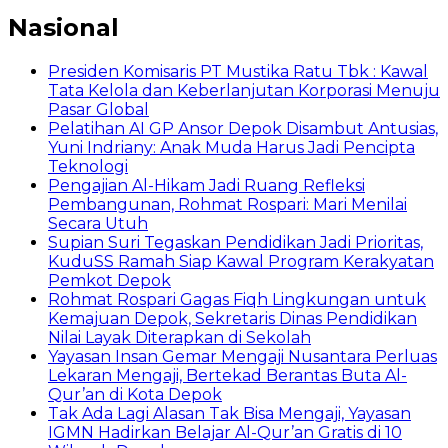
Nasional
Presiden Komisaris PT Mustika Ratu Tbk : Kawal
Tata Kelola dan Keberlanjutan Korporasi Menuju
Pasar Global
Pelatihan AI GP Ansor Depok Disambut Antusias,
Yuni Indriany: Anak Muda Harus Jadi Pencipta
Teknologi
Pengajian Al-Hikam Jadi Ruang Refleksi
Pembangunan, Rohmat Rospari: Mari Menilai
Secara Utuh
Supian Suri Tegaskan Pendidikan Jadi Prioritas,
KuduSS Ramah Siap Kawal Program Kerakyatan
Pemkot Depok
Rohmat Rospari Gagas Fiqh Lingkungan untuk
Kemajuan Depok, Sekretaris Dinas Pendidikan
Nilai Layak Diterapkan di Sekolah
Yayasan Insan Gemar Mengaji Nusantara Perluas
Lekaran Mengaji, Bertekad Berantas Buta Al-
Qur’an di Kota Depok
Tak Ada Lagi Alasan Tak Bisa Mengaji, Yayasan
IGMN Hadirkan Belajar Al-Qur’an Gratis di 10