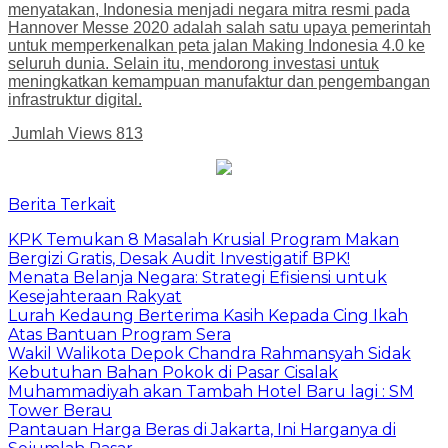
menyatakan, Indonesia menjadi negara mitra resmi pada
Hannover Messe 2020 adalah salah satu upaya pemerintah
untuk memperkenalkan peta jalan Making Indonesia 4.0 ke
seluruh dunia. Selain itu, mendorong investasi untuk
meningkatkan kemampuan manufaktur dan pengembangan
infrastruktur digital.
Jumlah Views
813
Berita Terkait
​KPK Temukan 8 Masalah Krusial Program Makan
Bergizi Gratis, Desak Audit Investigatif BPK!
Menata Belanja Negara: Strategi Efisiensi untuk
Kesejahteraan Rakyat
Lurah Kedaung Berterima Kasih Kepada Cing Ikah
Atas Bantuan Program Sera
Wakil Walikota Depok Chandra Rahmansyah Sidak
Kebutuhan Bahan Pokok di Pasar Cisalak
Muhammadiyah akan Tambah Hotel Baru lagi : SM
Tower Berau
Pantauan Harga Beras di Jakarta, Ini Harganya di