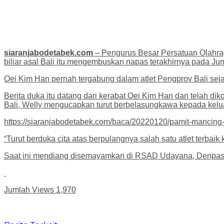
siaranjabodetabek.com
– Pengurus Besar Persatuan Olahraga
biliar asal Bali itu mengembuskan napas terakhirnya pada Jum
Oei Kim Han pernah tergabung dalam atlet Pengprov Bali se
Berita duka itu datang dari kerabat Oei Kim Han dan telah d
Bali, Welly mengucapkan turut berbelasungkawa kepada kel
https://siaranjabodetabek.com/baca/20220120/pamit-mancing
“Turut berduka cita atas berpulangnya salah satu atlet terba
Saat ini mendiang disemayamkan di RSAD Udayana, Denpasar
Jumlah Views
1,970