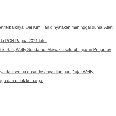
t terbaiknya, Oei Kim Han dinyatakan meninggal dunia. Atlet
ada PON Papua 2021 lalu.
SI Bali, Welly Soedarno. Mewakili seluruh jajaran Pengorov
inya dan semua dosa-dosanya diampuni,” ujar Welly.
u dari pihak keluarga.