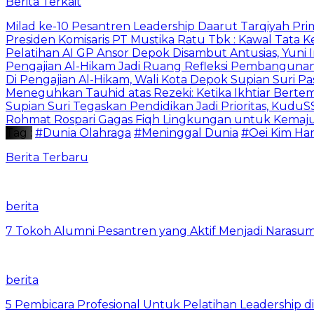
Berita Terkait
Milad ke-10 Pesantren Leadership Daarut Tarqiyah Pri
Presiden Komisaris PT Mustika Ratu Tbk : Kawal Tata 
Pelatihan AI GP Ansor Depok Disambut Antusias, Yuni 
Pengajian Al-Hikam Jadi Ruang Refleksi Pembangunan,
Di Pengajian Al-Hikam, Wali Kota Depok Supian Suri P
Meneguhkan Tauhid atas Rezeki: Ketika Ikhtiar Bert
Supian Suri Tegaskan Pendidikan Jadi Prioritas, Ku
Rohmat Rospari Gagas Fiqh Lingkungan untuk Kemajuan
Tag :
#Dunia Olahraga
#Meninggal Dunia
#Oei Kim Ha
Berita Terbaru
berita
7 Tokoh Alumni Pesantren yang Aktif Menjadi Narasum
berita
5 Pembicara Profesional Untuk Pelatihan Leadership di