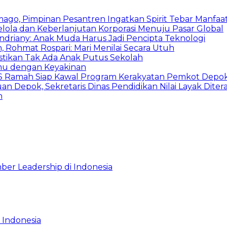
mago, Pimpinan Pesantren Ingatkan Spirit Tebar Manfaa
Kelola dan Keberlanjutan Korporasi Menuju Pasar Global
Indriany: Anak Muda Harus Jadi Pencipta Teknologi
 Rohmat Rospari: Mari Menilai Secara Utuh
astikan Tak Ada Anak Putus Sekolah
emu dengan Keyakinan
duSS Ramah Siap Kawal Program Kerakyatan Pemkot Depo
 Depok, Sekretaris Dinas Pendidikan Nilai Layak Diter
n
ber Leadership di Indonesia
 Indonesia