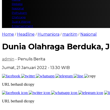
Redaksi
Nasional
Polhukam
Olahraga
Suara Warga
Entertainment
Home
Headline
Humaniora
maritim
Nasional
/
/
/
/
Dunia Olahraga Berduka, J
admin
- Penulis Berita
Jumat, 21 Januari 2022 - 13:30 WIB
URL berhasil dicopy
URL berhasil dicopy