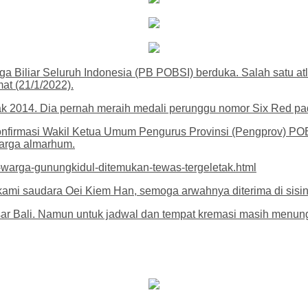
 Biliar Seluruh Indonesia (PB POBSI) berduka. Salah satu atle
at (21/1/2022).
jak 2014. Dia pernah meraih medali perunggu nomor Six Red p
ikonfirmasi Wakil Ketua Umum Pengurus Provinsi (Pengprov) POB
uarga almarhum.
-warga-gunungkidul-ditemukan-tewas-tergeletak.html
ik kami saudara Oei Kiem Han, semoga arwahnya diterima di sis
 Bali. Namun untuk jadwal dan tempat kremasi masih menungg