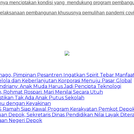
atunya menciptakan kondisi yang mendukung program pembang
pelaksanaan pembangunan khususnya pemulihan pandemi covid-
mago, Pimpinan Pesantren Ingatkan Spirit Tebar Manfaa
Kelola dan Keberlanjutan Korporasi Menuju Pasar Global
Indriany: Anak Muda Harus Jadi Pencipta Teknologi
 Rohmat Rospari: Mari Menilai Secara Utuh
astikan Tak Ada Anak Putus Sekolah
emu dengan Keyakinan
duSS Ramah Siap Kawal Program Kerakyatan Pemkot Depo
 Depok, Sekretaris Dinas Pendidikan Nilai Layak Diter
aan Negeri Depok