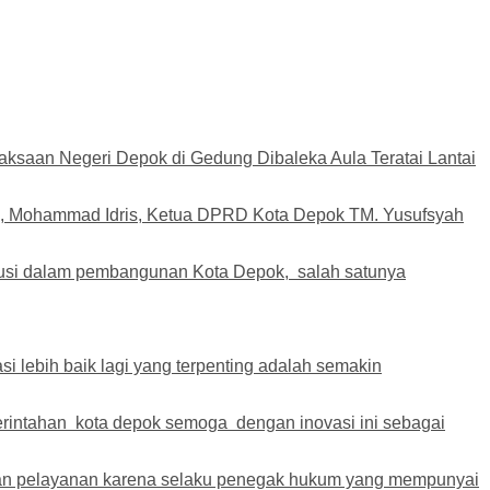
ksaan Negeri Depok di Gedung Dibaleka Aula Teratai Lantai
pok, Mohammad Idris, Ketua DPRD Kota Depok TM. Yusufsyah
ibusi dalam pembangunan Kota Depok, salah satunya
i lebih baik lagi yang terpenting adalah semakin
rintahan kota depok semoga dengan inovasi ini sebagai
atan pelayanan karena selaku penegak hukum yang mempunyai