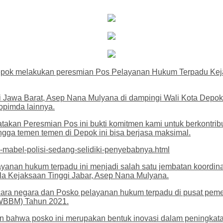
Depok melakukan peresmian Pos Pelayanan Hukum Terpadu Keja
nggi Jawa Barat, Asep Nana Mulyana di dampingi Wali Kota De
opimda lainnya.
takan Peresmian Pos ini bukti komitmen kami untuk berkontr
a temen temen di Depok ini bisa berjasa maksimal.
-mabel-polisi-sedang-selidiki-penyebabnya.html
anan hukum terpadu ini menjadi salah satu jembatan koordinas
la Kejaksaan Tinggi Jabar, Asep Nana Mulyana.
ara negara dan Posko pelayanan hukum terpadu di pusat peme
(WBBM) Tahun 2021.
an bahwa posko ini merupakan bentuk inovasi dalam peningk