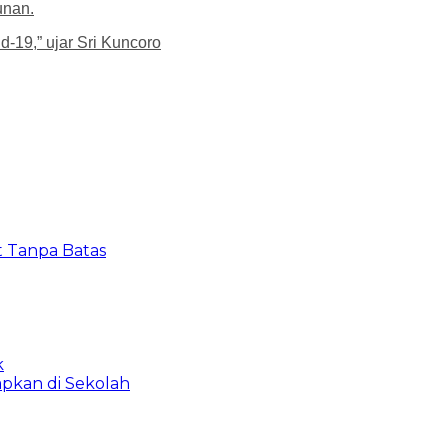
unan.
19,” ujar Sri Kuncoro
t Tanpa Batas
k
apkan di Sekolah