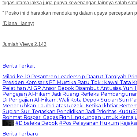
tugas utama jaksa juga punya kewenangan lainnya salah s
” Posko ini diharapkan mendukung dalam upaya percepatan 
(Diana Hanny)
Jumlah Views
2,143
Berita Terkait
Milad ke-10 Pesantren Leadership Daarut Tarqiyah Pri
Presiden Komisaris PT Mustika Ratu Tbk : Kawal Tata 
Pelatihan AI GP Ansor Depok Disambut Antusias, Yuni 
Pengajian Al-Hikam Jadi Ruang Refleksi Pembangunan,
Di Pengajian Al-Hikam, Wali Kota Depok Supian Suri P
Meneguhkan Tauhid atas Rezeki: Ketika Ikhtiar Bert
Supian Suri Tegaskan Pendidikan Jadi Prioritas, Ku
Rohmat Rospari Gagas Fiqh Lingkungan untuk Kemajuan
Tag :
#Dibaleka Depok
#Pos Pelayanan Hukum
Kejaks
Berita Terbaru