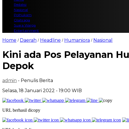
Redaksi
Nasional
Polhukam
Olahraga
Suara Warga
Entertainment
Home
Daerah
Headline
Humaniora
Nasional
/
/
/
/
Kini ada Pos Pelayanan H
Depok
admin
- Penulis Berita
Selasa, 18 Januari 2022 - 19:00 WIB
URL berhasil dicopy