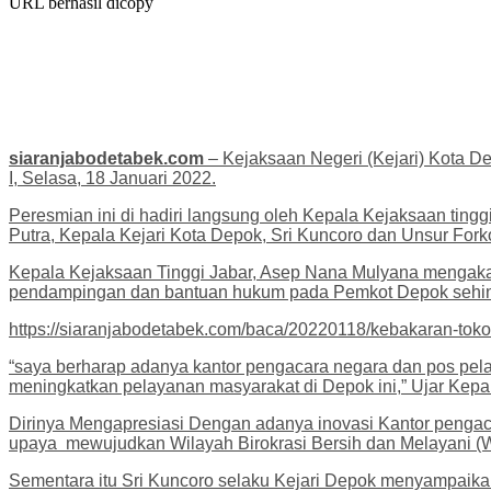
URL berhasil dicopy
siaranjabodetabek.com
– Kejaksaan Negeri (Kejari) Kota 
I, Selasa, 18 Januari 2022.
Peresmian ini di hadiri langsung oleh Kepala Kejaksaan ti
Putra, Kepala Kejari Kota Depok, Sri Kuncoro dan Unsur Fork
Kepala Kejaksaan Tinggi Jabar, Asep Nana Mulyana mengaka
pendampingan dan bantuan hukum pada Pemkot Depok sehingg
https://siaranjabodetabek.com/baca/20220118/kebakaran-toko
“saya berharap adanya kantor pengacara negara dan pos pelay
meningkatkan pelayanan masyarakat di Depok ini,” Ujar Kepa
Dirinya Mengapresiasi Dengan adanya inovasi Kantor pengac
upaya mewujudkan Wilayah Birokrasi Bersih dan Melayani 
Sementara itu Sri Kuncoro selaku Kejari Depok menyampaik