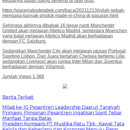
keduanya sudah saling bertemu di fase grup.
https://siaranjabodetabek.com/baca/20211213/inilah-sebab-
mengapa-banyak-produk-made-in-china-di-pasaran.html
Sehingga akhirnya dibabak 16 besar nanti Manchester
Unitied akan melawan Atletico Madrid, sementara Muenchen
yang batal melawan Atletico Madrid akan berhadapan
dengan FC Salzburg.
Sedangkan Manchester City akan melawan utusan Portugal
Sporting Lisbon. Dan Juara bertahan Chelsea bertemu Lille,
sedangkan Liverpool akan jumpa Inter Milan dan Juventus
berhadapan dengan Villarreal.
Jumlah Views
1,368
Berita Terkait
Milad ke-10 Pesantren Leadership Daarut Tarqiyah
Primago, Pimpinan Pesantren Ingatkan Spirit Tebar
Manfaat Tanpa Batas
Presiden Komisaris PT Mustika Ratu Tbk : Kawal Tata
Kelola dan Keberlanjutan Korporasi Menuju Pasar