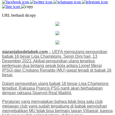
URL berhasil dicopy
siaranjabodetabek.com
– UEFA mengulang pengundian
babak 16 besar Liga Champions, Senin Dini hari, 13
Desember 2021. Akibat pengundian ulang tersebut,
pertemuan dua bintang sepak bola antara Lionel Messi
(PSG) dan Cristiano Ronaldo (MU) gagal terjadi di babak 16
besar.
Dalam pengundian ulang babak 16 besar Liga Champions
tersebut, Raksasa Prancis PSG nanti akan berhadapan
dengan raksasa Spanyol Real Madrid.
Peraturan yang menyatakan bahwa tidak bisa satu club
melawan club yang sudah tergabung di babak penyisihan
menyebabkan MU tidak bisa bermain lawan Villareal, karena