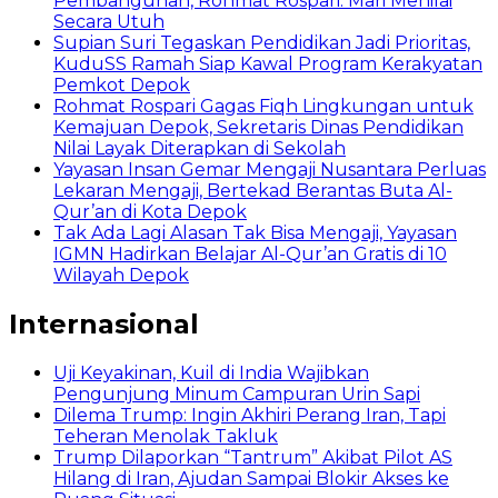
Pembangunan, Rohmat Rospari: Mari Menilai
Secara Utuh
Supian Suri Tegaskan Pendidikan Jadi Prioritas,
KuduSS Ramah Siap Kawal Program Kerakyatan
Pemkot Depok
Rohmat Rospari Gagas Fiqh Lingkungan untuk
Kemajuan Depok, Sekretaris Dinas Pendidikan
Nilai Layak Diterapkan di Sekolah
Yayasan Insan Gemar Mengaji Nusantara Perluas
Lekaran Mengaji, Bertekad Berantas Buta Al-
Qur’an di Kota Depok
Tak Ada Lagi Alasan Tak Bisa Mengaji, Yayasan
IGMN Hadirkan Belajar Al-Qur’an Gratis di 10
Wilayah Depok
Internasional
Uji Keyakinan, Kuil di India Wajibkan
Pengunjung Minum Campuran Urin Sapi
Dilema Trump: Ingin Akhiri Perang Iran, Tapi
Teheran Menolak Takluk
Trump Dilaporkan “Tantrum” Akibat Pilot AS
Hilang di Iran, Ajudan Sampai Blokir Akses ke