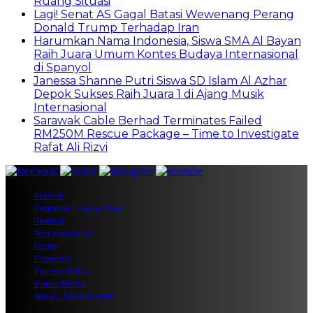
Ruang Situasi
Lagi! Senat AS Gagal Batasi Wewenang Perang
Donald Trump Terhadap Iran
Harumkan Nama Indonesia, Siswa SMA Al Bayan
Raih Juara Umum Kontes Budaya Internasional
di Spanyol
Janessa Shanne Putri Siswa SD Islam Al Azhar
Depok Sukses Raih Juara 1 di Ajang Musik
Internasional
Sarawak Cable Berhad Terminates Failed
RM250M Rescue Package – Time to Investigate
Rafat Ali Rizvi
Alamat
Pedoman Media Siber
Redaksi
Tentang Kami
Footer
Entertain
Privacy Policy
Indeks Berita
Siaran Jabodetabek