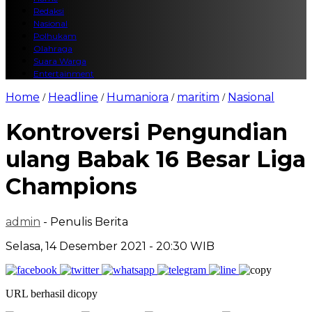
Redaksi
Nasional
Polhukam
Olahraga
Suara Warga
Entertainment
Home
Headline
Humaniora
maritim
Nasional
/
/
/
/
Kontroversi Pengundian
ulang Babak 16 Besar Liga
Champions
admin
- Penulis Berita
Selasa, 14 Desember 2021 - 20:30 WIB
URL berhasil dicopy