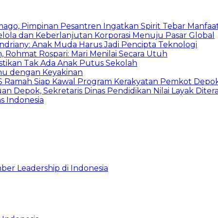
mago, Pimpinan Pesantren Ingatkan Spirit Tebar Manfaa
Kelola dan Keberlanjutan Korporasi Menuju Pasar Global
Indriany: Anak Muda Harus Jadi Pencipta Teknologi
 Rohmat Rospari: Mari Menilai Secara Utuh
astikan Tak Ada Anak Putus Sekolah
emu dengan Keyakinan
duSS Ramah Siap Kawal Program Kerakyatan Pemkot Depo
 Depok, Sekretaris Dinas Pendidikan Nilai Layak Diter
s Indonesia
ber Leadership di Indonesia