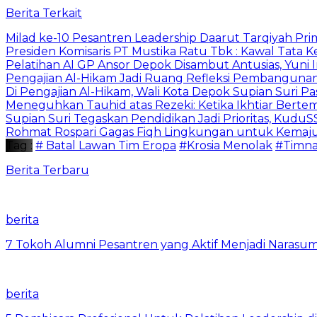
Berita Terkait
Milad ke-10 Pesantren Leadership Daarut Tarqiyah Pri
Presiden Komisaris PT Mustika Ratu Tbk : Kawal Tata 
Pelatihan AI GP Ansor Depok Disambut Antusias, Yuni 
Pengajian Al-Hikam Jadi Ruang Refleksi Pembangunan,
Di Pengajian Al-Hikam, Wali Kota Depok Supian Suri P
Meneguhkan Tauhid atas Rezeki: Ketika Ikhtiar Bert
Supian Suri Tegaskan Pendidikan Jadi Prioritas, Ku
Rohmat Rospari Gagas Fiqh Lingkungan untuk Kemajuan
Tag :
# Batal Lawan Tim Eropa
#Krosia Menolak
#Timna
Berita Terbaru
berita
7 Tokoh Alumni Pesantren yang Aktif Menjadi Narasum
berita