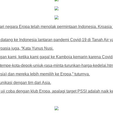
dari negara Eropa telah menolak permintaan Indonesia. Kroasi
atang ke Indonesia lantaran pandemi Covid-19 di Tanah Air y
oasia juga, “Kata Yunus Nusi.
gan kami, ketika kami gagal ke Kamboja kemarin karena Covid-
-tempe-kota-depok-unjuk-rasa-minta-turunkan-harga-kedelai.htm
sia) dan mereka lebih memilih ke Eropa,” tuturnya.
unikasi dengan tim dari Asia.
 uji coba dengan klub Eropa, apalagi target PSSI adalah naik ke