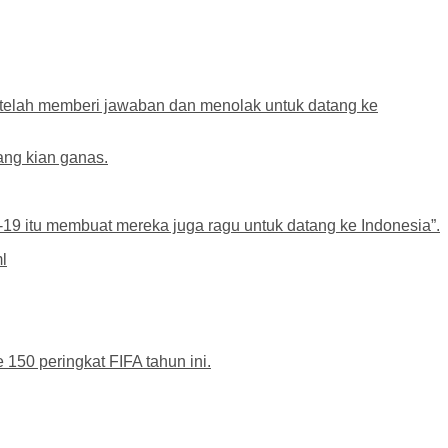
a telah memberi jawaban dan menolak untuk datang ke
ang kian ganas.
19 itu membuat mereka juga ragu untuk datang ke Indonesia”.
l
 150 peringkat FIFA tahun ini.