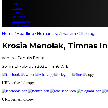
Redaksi
Nasional
Polhukam
Olahraga
Suara Warga
Entertainment
Home
Headline
Humaniora
maritim
Olahraga
/
/
/
/
Krosia Menolak, Timnas I
admin
- Penulis Berita
Senin, 21 Februari 2022 - 14:46 WIB
URL berhasil dicopy
URL berhasil dicopy