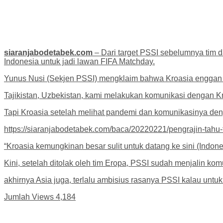
siaranjabodetabek.com
– Dari target PSSI sebelumnya tim 
Indonesia untuk jadi lawan FIFA Matchday.
Yunus Nusi (Sekjen PSSI) mengklaim bahwa Kroasia enggan d
Tajikistan, Uzbekistan, kami melakukan komunikasi dengan Kr
Tapi Kroasia setelah melihat pandemi dan komunikasinya den
https://siaranjabodetabek.com/baca/20220221/pengrajin-tahu
“Kroasia kemungkinan besar sulit untuk datang ke sini (Indone
Kini, setelah ditolak oleh tim Eropa, PSSI sudah menjalin kom
akhirnya Asia juga, terlalu ambisius rasanya PSSI kalau untuk
Jumlah Views
4,184