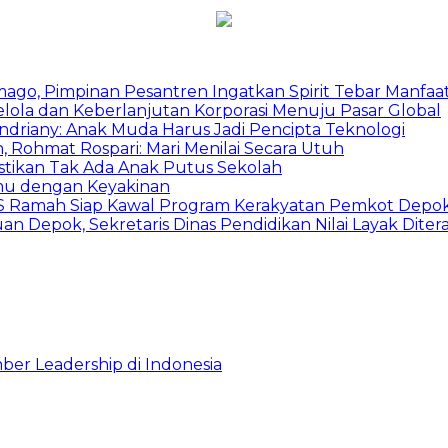
mago, Pimpinan Pesantren Ingatkan Spirit Tebar Manfaa
Kelola dan Keberlanjutan Korporasi Menuju Pasar Global
Indriany: Anak Muda Harus Jadi Pencipta Teknologi
 Rohmat Rospari: Mari Menilai Secara Utuh
astikan Tak Ada Anak Putus Sekolah
emu dengan Keyakinan
duSS Ramah Siap Kawal Program Kerakyatan Pemkot Depo
 Depok, Sekretaris Dinas Pendidikan Nilai Layak Diter
ber Leadership di Indonesia