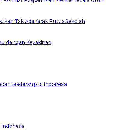
 Rohmat Rospari: Mari Menilai Secara Utuh
astikan Tak Ada Anak Putus Sekolah
emu dengan Keyakinan
ber Leadership di Indonesia
 Indonesia