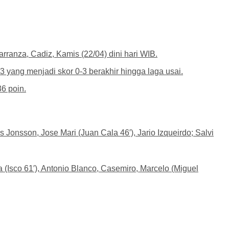
ranza, Cadiz, Kamis (22/04) dini hari WIB.
 yang menjadi skor 0-3 berakhir hingga laga usai.
6 poin.
 Jonsson, Jose Mari (Juan Cala 46′), Jario Izqueirdo; Salvi
a (Isco 61′), Antonio Blanco, Casemiro, Marcelo (Miguel