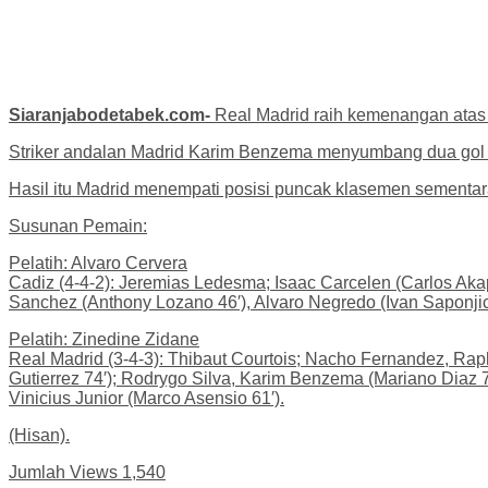
Siaranjabodetabek.com-
Real Madrid raih kemenangan atas C
Striker andalan Madrid Karim Benzema menyumbang dua gol men
Hasil itu Madrid menempati posisi puncak klasemen sementa
Susunan Pemain:
Pelatih: Alvaro Cervera
Cadiz (4-4-2): Jeremias Ledesma; Isaac Carcelen (Carlos Akapo
Sanchez (Anthony Lozano 46′), Alvaro Negredo (Ivan Saponjic
Pelatih: Zinedine Zidane
Real Madrid (3-4-3): Thibaut Courtois; Nacho Fernandez, Rapha
Gutierrez 74′); Rodrygo Silva, Karim Benzema (Mariano Diaz 7
Vinicius Junior (Marco Asensio 61′).
(Hisan).
Jumlah Views
1,540