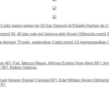
adiz dalam pekan ke-32 liga Spanyol di Estadio Ramon de Car
it 30, 40 dan satu gol lainnya oleh Alvaro Odriozola menit 33
ra dengan 70 poin, sedangkan Cadiz posisi 13 mengumpulkan 3
 46′), Fali, Marcos Mauro, Alfonso Espino (Ivan Alejo 66′); Jens
 46′), Ruben Sobrino.
el Varane (Daniel Carvajal 60′), Eder Militao; Alvaro Odriozol
4′),