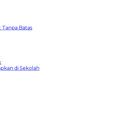
t Tanpa Batas
k
apkan di Sekolah