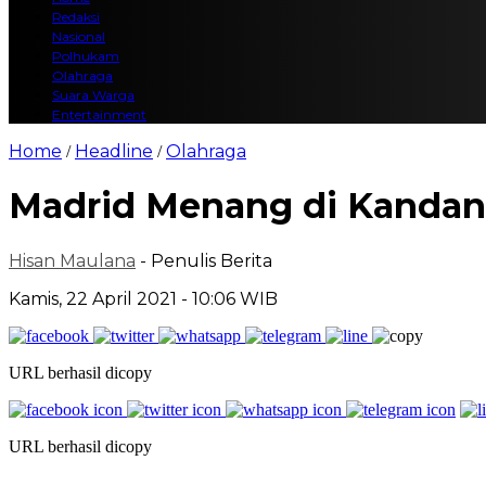
Redaksi
Nasional
Polhukam
Olahraga
Suara Warga
Entertainment
Home
Headline
Olahraga
/
/
Madrid Menang di Kandan
Hisan Maulana
- Penulis Berita
Kamis, 22 April 2021 - 10:06 WIB
URL berhasil dicopy
URL berhasil dicopy