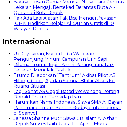
Yayasan Insan Gemar Mengaji Nusantara Perluas
Lekaran Mengaji, Bertekad Berantas Buta Al-
Qur’an di Kota Depok
Tak Ada Lagi Alasan Tak Bisa Mengaji, Yayasan
IGMN Hadirkan Belajar Al-Qur’an Gratis di 10
Wilayah Depok
Internasional
Uji Keyakinan, Kuil di India Wajibkan
Pengunjung Minum Campuran Urin Sapi
Dilema Trump: Ingin Akhiri Perang Iran, Tapi
Teheran Menolak Takluk
Trump Dilaporkan “Tantrum” Akibat Pilot AS
Hilang di Iran, Ajudan Sampai Blokir Akses ke
Ruang Situasi
Lagi! Senat AS Gagal Batasi Wewenang Perang
Donald Trump Terhadap Iran
Harumkan Nama Indonesia, Siswa SMA Al Bayan
Raih Juara Umum Kontes Budaya Internasional
di Spanyol
Janessa Shanne Putri Siswa SD Islam Al Azhar
Depok Sukses Raih Juara 1 di Ajang Musik