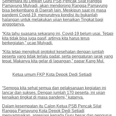
Sementara itu Dewan Guru PSB Pencak Silat Rangga
Pamayung Mulyadi, akan mendorong Rangga Pamayung
bisa berkembang di Daerah lain. Meskipun saat ini masa
pandemi Covid-19, menurutnya kondisi itu bukanlah
halangan untuk melakukan ujian kenaikan Tingkat bagi
anggotanya.
“Kita tahu suasana sekarang ini, Covid-19 belum usai. Tetapi
kita tidak bisa juga pasif, artinya kita harus terus
berkegiatan,” ucap Mulyadi.
“Kita tetap mengikuti protokol kesehatan dengan jumlah
peserta yang tidak terlalu padat, serta pengaturan jarak yang
tepat. Makanya kita gelar di lapangan,” papar Kang Mul.
Ketua umum FKP Kota Depok Dedi Setiadi
“Semoga kita sehat semua dan pelaksanaan kegiatan ini
lancar dan sukses. Dengan jumlah 170 peserta, ini ujian
kenaikan tingkat di masa pandemi,” katanya.
Dalam kesempatan itu Calon Ketua PSB Pencak Silat
Rangga Pamayung Kota Depok Dedi Setiadi
menyampaikan, apresiasi kepada Guru besar dan pengurus