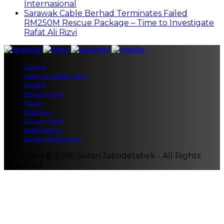
Internasional
Sarawak Cable Berhad Terminates Failed
RM250M Rescue Package – Time to Investigate
Rafat Ali Rizvi
Alamat
Pedoman Media Siber
Redaksi
Tentang Kami
Footer
Entertain
Privacy Policy
Indeks Berita
Siaran Jabodetabek
Copyright © 2026 Siaran Jabodetabek - All Rights
Reserved