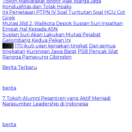
Tokoh Masyarakat Bogor Ajak Warga Jaga
Kondusifitas dan Tolak Hoaks
Ini Penjelasan PTPN IV Soal Tuntutan Soal HGU Cot
Girek
Mutasi Jilid 2, Walikota Depok Supian Suri Ingatkan
Empat Hal Kepada ASN
Supian Suri Akan Lakukan Mutasi Pejabat
Gelombang Kedua Pekan Ini
Tag :
170 ikuti ujian kenaikan tingkat
Dari semua
tingkatan
Kuningan Jawa Barat
PSB Pencak Silat
Rangga Pamayung Cibingbin
Berita Terbaru
berita
7 Tokoh Alumni Pesantren yang Aktif Menjadi
Narasumber Leadership di Indonesia
berita