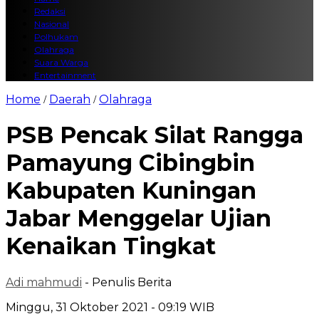
Redaksi
Nasional
Polhukam
Olahraga
Suara Warga
Entertainment
Home
Daerah
Olahraga
/
/
PSB Pencak Silat Rangga
Pamayung Cibingbin
Kabupaten Kuningan
Jabar Menggelar Ujian
Kenaikan Tingkat
Adi mahmudi
- Penulis Berita
Minggu, 31 Oktober 2021 - 09:19 WIB