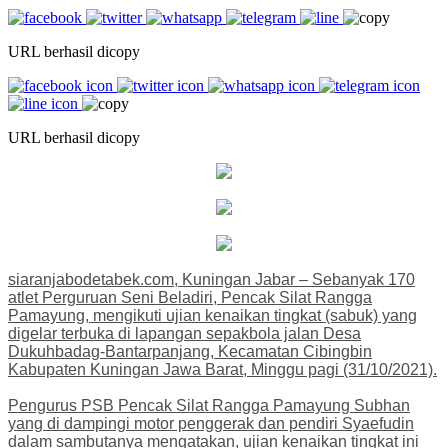
URL berhasil dicopy
URL berhasil dicopy
siaranjabodetabek.com, Kuningan Jabar – Sebanyak 170
atlet Perguruan Seni Beladiri, Pencak Silat Rangga
Pamayung, mengikuti ujian kenaikan tingkat (sabuk) yang
digelar terbuka di lapangan sepakbola jalan Desa
Dukuhbadag-Bantarpanjang, Kecamatan Cibingbin
Kabupaten Kuningan Jawa Barat, Minggu pagi (31/10/2021).
Pengurus PSB Pencak Silat Rangga Pamayung Subhan
yang di dampingi motor penggerak dan pendiri Syaefudin
dalam sambutanya mengatakan, ujian kenaikan tingkat ini