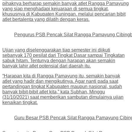
pihaknya berharap semakin banyak atlet Rangga Pamayung
yang siap menghadapi kejuaraan di semua tingkat,
khususnya di Kabupaten Kuningan. melalui pencarian bibit
atlet bertalenta yang dilatih dengan keras.
Pengurus PSB Pencak Silat Rangga Pamayung Cibing
Ujian yang diselenggarakan tiap semester ini diikuti
sebanyak 170 pesilat dari Tingkat Dasar sampai Tingkatan
sabuk hitam. Tentunya dengan harapan akan semakin
banyak lahir atlet potensial dari daerah itu.
“Harapan kita di Rangga Pamayung itu, semakin banyak
atlet yang hadir dan mengikutinya. Agar nanti pada saat
pertandingan tingkat Kabupaten maupun nasional, sudah
banyak bibit-bibit atlet kita,” kata Subhan, Minggu
(31/10/2021) saat memberikan sambutan dimulainya ujian
kenaikan tingkat.
Guru Besar PSB Pencak Silat Rangga Pamayung Cibing