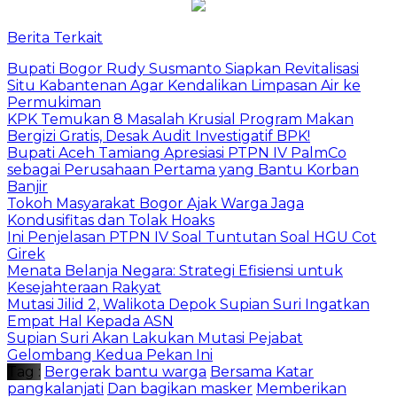
Berita Terkait
Bupati Bogor Rudy Susmanto Siapkan Revitalisasi
Situ Kabantenan Agar Kendalikan Limpasan Air ke
Permukiman
​KPK Temukan 8 Masalah Krusial Program Makan
Bergizi Gratis, Desak Audit Investigatif BPK!
Bupati Aceh Tamiang Apresiasi PTPN IV PalmCo
sebagai Perusahaan Pertama yang Bantu Korban
Banjir
Tokoh Masyarakat Bogor Ajak Warga Jaga
Kondusifitas dan Tolak Hoaks
Ini Penjelasan PTPN IV Soal Tuntutan Soal HGU Cot
Girek
Menata Belanja Negara: Strategi Efisiensi untuk
Kesejahteraan Rakyat
Mutasi Jilid 2, Walikota Depok Supian Suri Ingatkan
Empat Hal Kepada ASN
Supian Suri Akan Lakukan Mutasi Pejabat
Gelombang Kedua Pekan Ini
Tag :
Bergerak bantu warga
Bersama Katar
pangkalanjati
Dan bagikan masker
Memberikan