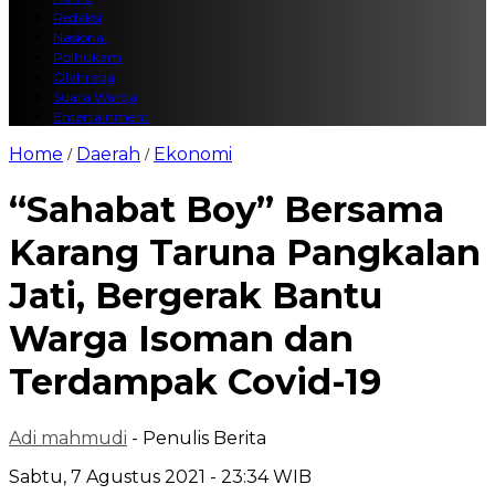
Redaksi
Nasional
Polhukam
Olahraga
Suara Warga
Entertainment
Home
Daerah
Ekonomi
/
/
“Sahabat Boy” Bersama
Karang Taruna Pangkalan
Jati, Bergerak Bantu
Warga Isoman dan
Terdampak Covid-19
Adi mahmudi
- Penulis Berita
Sabtu, 7 Agustus 2021 - 23:34 WIB