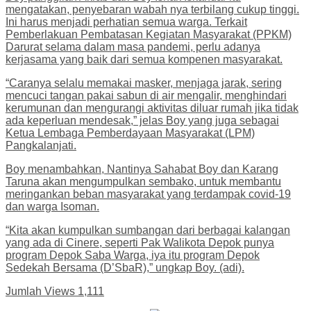
mengatakan, penyebaran wabah nya terbilang cukup tinggi.
Ini harus menjadi perhatian semua warga. Terkait
Pemberlakuan Pembatasan Kegiatan Masyarakat (PPKM)
Darurat selama dalam masa pandemi, perlu adanya
kerjasama yang baik dari semua kompenen masyarakat.
“Caranya selalu memakai masker, menjaga jarak, sering
mencuci tangan pakai sabun di air mengalir, menghindari
kerumunan dan mengurangi aktivitas diluar rumah jika tidak
ada keperluan mendesak,” jelas Boy yang juga sebagai
Ketua Lembaga Pemberdayaan Masyarakat (LPM)
Pangkalanjati.
Boy menambahkan, Nantinya Sahabat Boy dan Karang
Taruna akan mengumpulkan sembako, untuk membantu
meringankan beban masyarakat yang terdampak covid-19
dan warga Isoman.
“Kita akan kumpulkan sumbangan dari berbagai kalangan
yang ada di Cinere, seperti Pak Walikota Depok punya
program Depok Saba Warga, iya itu program Depok
Sedekah Bersama (D’SbaR),” ungkap Boy. (adi).
Jumlah Views
1,111