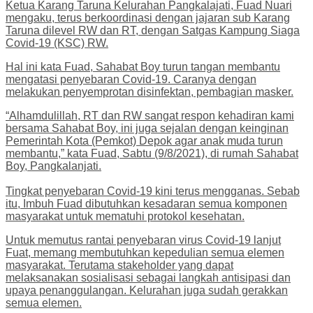
Ketua Karang Taruna Kelurahan Pangkalajati, Fuad Nuari
mengaku, terus berkoordinasi dengan jajaran sub Karang
Taruna dilevel RW dan RT, dengan Satgas Kampung Siaga
Covid-19 (KSC) RW.
Hal ini kata Fuad, Sahabat Boy turun tangan membantu
mengatasi penyebaran Covid-19. Caranya dengan
melakukan penyemprotan disinfektan, pembagian masker.
“Alhamdulillah, RT dan RW sangat respon kehadiran kami
bersama Sahabat Boy, ini juga sejalan dengan keinginan
Pemerintah Kota (Pemkot) Depok agar anak muda turun
membantu,” kata Fuad, Sabtu (9/8/2021), di rumah Sahabat
Boy, Pangkalanjati.
Tingkat penyebaran Covid-19 kini terus mengganas. Sebab
itu, Imbuh Fuad dibutuhkan kesadaran semua komponen
masyarakat untuk mematuhi protokol kesehatan.
Untuk memutus rantai penyebaran virus Covid-19 lanjut
Fuat, memang membutuhkan kepedulian semua elemen
masyarakat. Terutama stakeholder yang dapat
melaksanakan sosialisasi sebagai langkah antisipasi dan
upaya penanggulangan. Kelurahan juga sudah gerakkan
semua elemen.