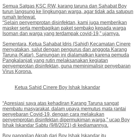
Semua Satgas KSC RW, karang taruna dan Sahabat Boy
turun langsung ke lingkungan warga, agar tidak ada satupun
rumah terlewat.
“Selain penyemprotan disinfektan, kami juga memberikan
masker serta membagikan paket sembako kepada warga
Isoman dan warga yang terdampak covid-19,” ujarnya.
Sementara, Ketua Sahabat Idris (Sahid) Kecamatan Cinere
menyatakan, salut dengan pengurus dan anggota Karang
Taruna (Katar). Sanjungan ini dialamatkan karena pemuda
Pangkalanjati yang rutin melaksanakan kegiatan
penyemprotan disinfektan, guna meminimalisir penyebaran
Virus Korona.
Ketua Sahid Cinere Boy Ishak Iskandar
“Apresiasi saya atas kehadiran Karang Taruna sangat
membatu masyarakat, dalam upaya memutus mata rantai
penyebaran Covid-19, dengan cara melakukan
penyemprotan disinfektan dipermukiman warga,” ucap Boy
Ishak Iskandar Sabtu (9/8/2021) di kediamannya.
Boy panggilan Akrab dari Boy Ishak Iskandar itu