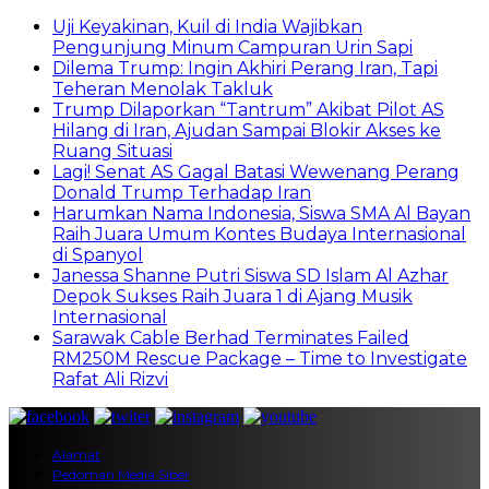
Uji Keyakinan, Kuil di India Wajibkan
Pengunjung Minum Campuran Urin Sapi
Dilema Trump: Ingin Akhiri Perang Iran, Tapi
Teheran Menolak Takluk
Trump Dilaporkan “Tantrum” Akibat Pilot AS
Hilang di Iran, Ajudan Sampai Blokir Akses ke
Ruang Situasi
Lagi! Senat AS Gagal Batasi Wewenang Perang
Donald Trump Terhadap Iran
Harumkan Nama Indonesia, Siswa SMA Al Bayan
Raih Juara Umum Kontes Budaya Internasional
di Spanyol
Janessa Shanne Putri Siswa SD Islam Al Azhar
Depok Sukses Raih Juara 1 di Ajang Musik
Internasional
Sarawak Cable Berhad Terminates Failed
RM250M Rescue Package – Time to Investigate
Rafat Ali Rizvi
Alamat
Pedoman Media Siber