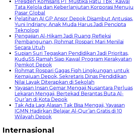
Presiden Komisaris PT Mustika Ratu Tbk : Kawal
Tata Kelola dan Keberlanjutan Korporasi Menuju
Pasar Global
Pelatihan AI GP Ansor Depok Disambut Antusias,
Yuni Indriany: Anak Muda Harus Jadi Pencipta
Teknologi
Pengajian Al-Hikam Jadi Ruang Refleksi
Pembangunan, Rohmat Rospari: Mari Menilai
Secara Utuh
Supian Suri Tegaskan Pendidikan Jadi Prioritas,
KuduSS Ramah Siap Kawal Program Kerakyatan
Pemkot Depok
Rohmat Rospari Gagas Fiqh Lingkungan untuk
Kemajuan Depok, Sekretaris Dinas Pendidikan
Nilai Layak Diterapkan di Sekolah
Yayasan Insan Gemar Mengaji Nusantara Perluas
Lekaran Mengaji, Bertekad Berantas Buta Al-
Qur’an di Kota Depok
Tak Ada Lagi Alasan Tak Bisa Mengaji, Yayasan
IGMN Hadirkan Belajar Al-Qur’an Gratis di 10
Wilayah Depok
Internasional