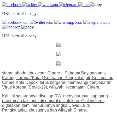
URL berhasil dicopy
URL berhasil dicopy
siaranjabodetabek.com, Cinere – Sahabat Boy bersama
Karang Taruna (Katar) Kelurahan Pangkalanjati, Kecamatan
Cinere Kota Depok, terus bergerak memerangi penyebaran
Virus Korona (Covid-19), wilayah Kecamatan Cinere.
Kali ini sasarannya disetiap RW, menyelurusuri tiap gang
dan rumah tak luput disemprot disinfektan. Giat ini terus
digalakan demi menurunnya angka Covid-19 di
Pangkalanjati khususnya dan wilayah Cinere.