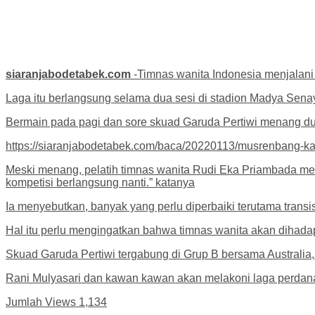
siaranjabodetabek.com
-Timnas wanita Indonesia menjalani
Laga itu berlangsung selama dua sesi di stadion Madya Senay
Bermain pada pagi dan sore skuad Garuda Pertiwi menang d
https://siaranjabodetabek.com/baca/20220113/musrenbang-ka
Meski menang, pelatih timnas wanita Rudi Eka Priambada men
kompetisi berlangsung nanti.” katanya
Ia menyebutkan, banyak yang perlu diperbaiki terutama transi
Hal itu perlu mengingatkan bahwa timnas wanita akan dihadap
Skuad Garuda Pertiwi tergabung di Grup B bersama Australia, 
Rani Mulyasari dan kawan kawan akan melakoni laga perdana k
Jumlah Views
1,134