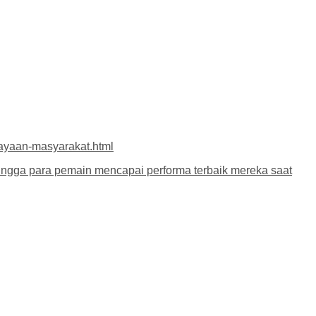
ayaan-masyarakat.html
hingga para pemain mencapai performa terbaik mereka saat