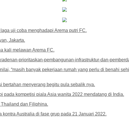
 laga uji coba menghadapi Arema putri FC.
an, Jakarta.
ua kali melawan Arema FC.
radenan-prioritaskan-pembangunan-infrastruktur-dan-pemberd
ilai, “masih banyak pekerjaan rumah yang perlu di benahi se
si bertahan menyerang begitu pula sebalik nya.
i pada kompetisi piala Asia wanita 2022 mendatang di India.
Thailand dan Filiphina.
ontra Australia di fase grup pada 21 Januari 2022.