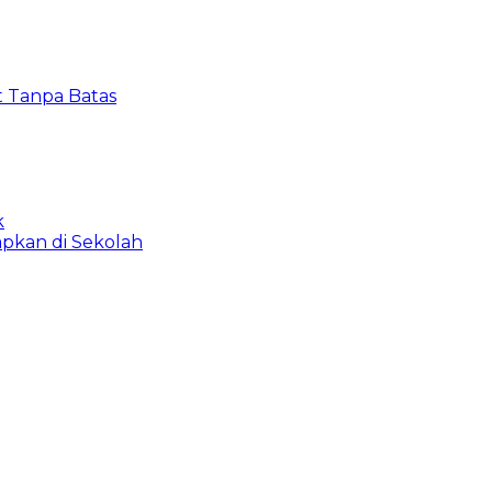
t Tanpa Batas
k
apkan di Sekolah