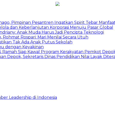
mago, Pimpinan Pesantren Ingatkan Spirit Tebar Manfaa
Kelola dan Keberlanjutan Korporasi Menuju Pasar Global
Indriany: Anak Muda Harus Jadi Pencipta Teknologi
 Rohmat Rospari: Mari Menilai Secara Utuh
astikan Tak Ada Anak Putus Sekolah
emu dengan Keyakinan
duSS Ramah Siap Kawal Program Kerakyatan Pemkot Depo
 Depok, Sekretaris Dinas Pendidikan Nilai Layak Diter
ber Leadership di Indonesia