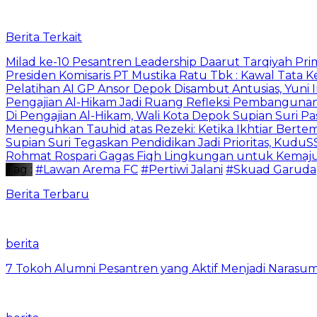
Berita Terkait
Milad ke-10 Pesantren Leadership Daarut Tarqiyah Pri
Presiden Komisaris PT Mustika Ratu Tbk : Kawal Tata 
Pelatihan AI GP Ansor Depok Disambut Antusias, Yuni 
Pengajian Al-Hikam Jadi Ruang Refleksi Pembangunan,
Di Pengajian Al-Hikam, Wali Kota Depok Supian Suri P
Meneguhkan Tauhid atas Rezeki: Ketika Ikhtiar Bert
Supian Suri Tegaskan Pendidikan Jadi Prioritas, Ku
Rohmat Rospari Gagas Fiqh Lingkungan untuk Kemajuan
Tag :
#Lawan Arema FC
#Pertiwi Jalani
#Skuad Garuda
Berita Terbaru
berita
7 Tokoh Alumni Pesantren yang Aktif Menjadi Narasum