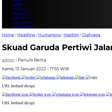
Redaksi
Nasional
Polhukam
Olahraga
Suara Warga
Entertainment
Home
Headline
Humaniora
maritim
Olahraga
/
/
/
/
Skuad Garuda Pertiwi Jal
admin
- Penulis Berita
Kamis, 13 Januari 2022 - 17:55 WIB
URL berhasil dicopy
URL berhasil dicopy