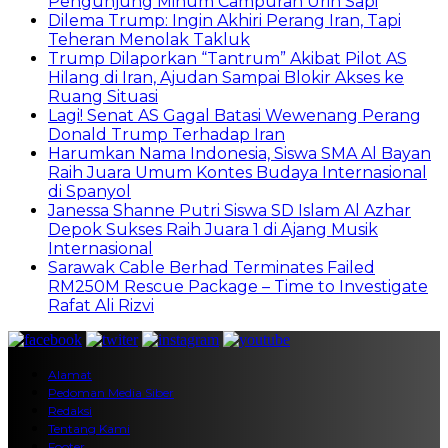
Pengunjung Minum Campuran Urin Sapi
Dilema Trump: Ingin Akhiri Perang Iran, Tapi
Teheran Menolak Takluk
Trump Dilaporkan “Tantrum” Akibat Pilot AS
Hilang di Iran, Ajudan Sampai Blokir Akses ke
Ruang Situasi
Lagi! Senat AS Gagal Batasi Wewenang Perang
Donald Trump Terhadap Iran
Harumkan Nama Indonesia, Siswa SMA Al Bayan
Raih Juara Umum Kontes Budaya Internasional
di Spanyol
Janessa Shanne Putri Siswa SD Islam Al Azhar
Depok Sukses Raih Juara 1 di Ajang Musik
Internasional
Sarawak Cable Berhad Terminates Failed
RM250M Rescue Package – Time to Investigate
Rafat Ali Rizvi
Alamat
Pedoman Media Siber
Redaksi
Tentang Kami
Footer