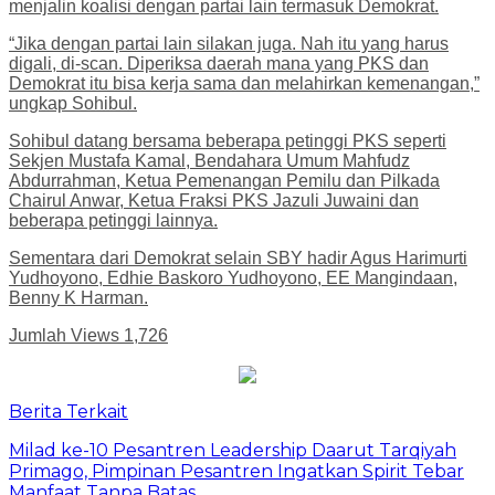
menjalin koalisi dengan partai lain termasuk Demokrat.
“Jika dengan partai lain silakan juga. Nah itu yang harus
digali, di-scan. Diperiksa daerah mana yang PKS dan
Demokrat itu bisa kerja sama dan melahirkan kemenangan,”
ungkap Sohibul.
Sohibul datang bersama beberapa petinggi PKS seperti
Sekjen Mustafa Kamal, Bendahara Umum Mahfudz
Abdurrahman, Ketua Pemenangan Pemilu dan Pilkada
Chairul Anwar, Ketua Fraksi PKS Jazuli Juwaini dan
beberapa petinggi lainnya.
Sementara dari Demokrat selain SBY hadir Agus Harimurti
Yudhoyono, Edhie Baskoro Yudhoyono, EE Mangindaan,
Benny K Harman.
Jumlah Views
1,726
Berita Terkait
Milad ke-10 Pesantren Leadership Daarut Tarqiyah
Primago, Pimpinan Pesantren Ingatkan Spirit Tebar
Manfaat Tanpa Batas