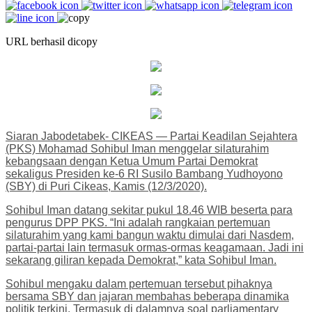
URL berhasil dicopy
Siaran Jabodetabek- CIKEAS — Partai Keadilan Sejahtera
(PKS) Mohamad Sohibul Iman menggelar silaturahim
kebangsaan dengan Ketua Umum Partai Demokrat
sekaligus Presiden ke-6 RI Susilo Bambang Yudhoyono
(SBY) di Puri Cikeas, Kamis (12/3/2020).
Sohibul Iman datang sekitar pukul 18.46 WIB beserta para
pengurus DPP PKS. “Ini adalah rangkaian pertemuan
silaturahim yang kami bangun waktu dimulai dari Nasdem,
partai-partai lain termasuk ormas-ormas keagamaan. Jadi ini
sekarang giliran kepada Demokrat,” kata Sohibul Iman.
Sohibul mengaku dalam pertemuan tersebut pihaknya
bersama SBY dan jajaran membahas beberapa dinamika
politik terkini. Termasuk di dalamnya soal parliamentary