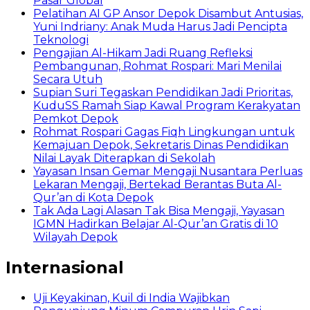
Pasar Global
Pelatihan AI GP Ansor Depok Disambut Antusias,
Yuni Indriany: Anak Muda Harus Jadi Pencipta
Teknologi
Pengajian Al-Hikam Jadi Ruang Refleksi
Pembangunan, Rohmat Rospari: Mari Menilai
Secara Utuh
Supian Suri Tegaskan Pendidikan Jadi Prioritas,
KuduSS Ramah Siap Kawal Program Kerakyatan
Pemkot Depok
Rohmat Rospari Gagas Fiqh Lingkungan untuk
Kemajuan Depok, Sekretaris Dinas Pendidikan
Nilai Layak Diterapkan di Sekolah
Yayasan Insan Gemar Mengaji Nusantara Perluas
Lekaran Mengaji, Bertekad Berantas Buta Al-
Qur’an di Kota Depok
Tak Ada Lagi Alasan Tak Bisa Mengaji, Yayasan
IGMN Hadirkan Belajar Al-Qur’an Gratis di 10
Wilayah Depok
Internasional
Uji Keyakinan, Kuil di India Wajibkan