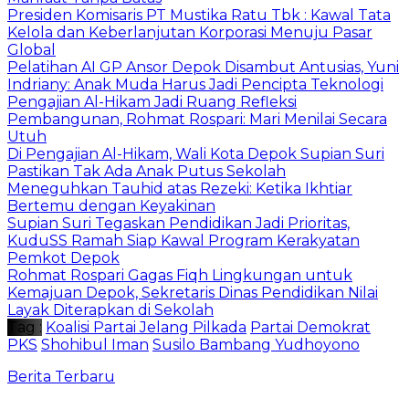
Presiden Komisaris PT Mustika Ratu Tbk : Kawal Tata
Kelola dan Keberlanjutan Korporasi Menuju Pasar
Global
Pelatihan AI GP Ansor Depok Disambut Antusias, Yuni
Indriany: Anak Muda Harus Jadi Pencipta Teknologi
Pengajian Al-Hikam Jadi Ruang Refleksi
Pembangunan, Rohmat Rospari: Mari Menilai Secara
Utuh
Di Pengajian Al-Hikam, Wali Kota Depok Supian Suri
Pastikan Tak Ada Anak Putus Sekolah
Meneguhkan Tauhid atas Rezeki: Ketika Ikhtiar
Bertemu dengan Keyakinan
Supian Suri Tegaskan Pendidikan Jadi Prioritas,
KuduSS Ramah Siap Kawal Program Kerakyatan
Pemkot Depok
Rohmat Rospari Gagas Fiqh Lingkungan untuk
Kemajuan Depok, Sekretaris Dinas Pendidikan Nilai
Layak Diterapkan di Sekolah
Tag :
Koalisi Partai Jelang Pilkada
Partai Demokrat
PKS
Shohibul Iman
Susilo Bambang Yudhoyono
Berita Terbaru