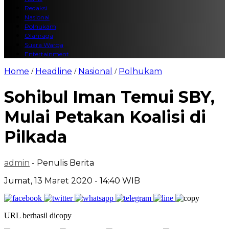
Redaksi
Nasional
Polhukam
Olahraga
Suara Warga
Entertainment
Home
Headline
Nasional
Polhukam
/
/
/
Sohibul Iman Temui SBY,
Mulai Petakan Koalisi di
Pilkada
admin
- Penulis Berita
Jumat, 13 Maret 2020 - 14:40 WIB
URL berhasil dicopy