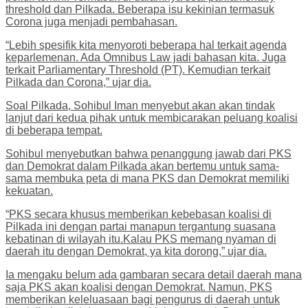
threshold dan Pilkada. Beberapa isu kekinian termasuk
Corona juga menjadi pembahasan.
“Lebih spesifik kita menyoroti beberapa hal terkait agenda
keparlemenan. Ada Omnibus Law jadi bahasan kita. Juga
terkait Parliamentary Threshold (PT). Kemudian terkait
Pilkada dan Corona,” ujar dia.
Soal Pilkada, Sohibul Iman menyebut akan akan tindak
lanjut dari kedua pihak untuk membicarakan peluang koalisi
di beberapa tempat.
Sohibul menyebutkan bahwa penanggung jawab dari PKS
dan Demokrat dalam Pilkada akan bertemu untuk sama-
sama membuka peta di mana PKS dan Demokrat memiliki
kekuatan.
“PKS secara khusus memberikan kebebasan koalisi di
Pilkada ini dengan partai manapun tergantung suasana
kebatinan di wilayah itu.Kalau PKS memang nyaman di
daerah itu dengan Demokrat, ya kita dorong,” ujar dia.
Ia mengaku belum ada gambaran secara detail daerah mana
saja PKS akan koalisi dengan Demokrat. Namun, PKS
memberikan keleluasaan bagi pengurus di daerah untuk