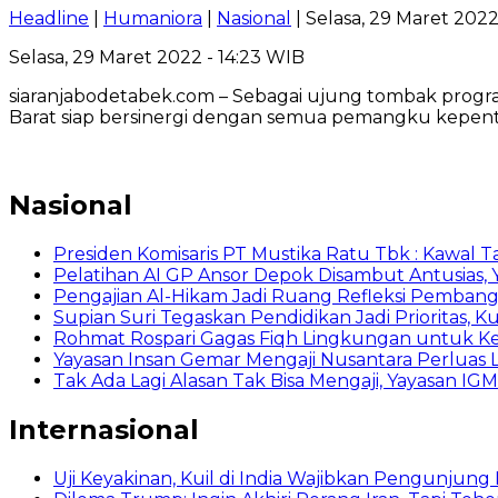
Headline
|
Humaniora
|
Nasional
| Selasa, 29 Maret 2022
Selasa, 29 Maret 2022 - 14:23 WIB
siaranjabodetabek.com – Sebagai ujung tombak prog
Barat siap bersinergi dengan semua pemangku kepen
Nasional
Presiden Komisaris PT Mustika Ratu Tbk : Kawal T
Pelatihan AI GP Ansor Depok Disambut Antusias, 
Pengajian Al-Hikam Jadi Ruang Refleksi Pembang
Supian Suri Tegaskan Pendidikan Jadi Prioritas
Rohmat Rospari Gagas Fiqh Lingkungan untuk Kema
Yayasan Insan Gemar Mengaji Nusantara Perluas L
Tak Ada Lagi Alasan Tak Bisa Mengaji, Yayasan IGM
Internasional
Uji Keyakinan, Kuil di India Wajibkan Pengunjun