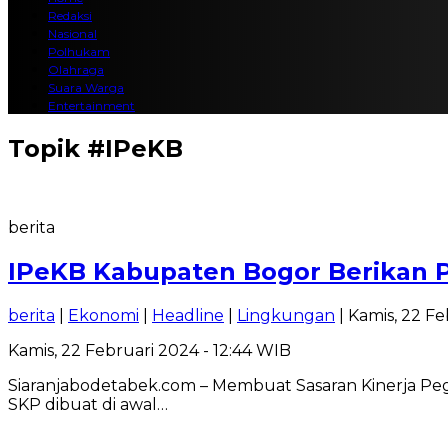
Redaksi
Nasional
Polhukam
Olahraga
Suara Warga
Entertainment
Topik
#IPeKB
berita
IPeKB Kabupaten Bogor Berikan
berita
|
Ekonomi
|
Headline
|
Lingkungan
| Kamis, 22 Fe
Kamis, 22 Februari 2024 - 12:44 WIB
Siaranjabodetabek.com – Membuat Sasaran Kinerja Peg
SKP dibuat di awal…