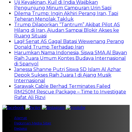
Uji Keyakinan, Kuil di India Wajibkan
Pengunjung Minum Campuran Urin Sapi
Dilema Trump: Ingin Akhiri Perang Iran, Tapi
Teheran Menolak Takluk
Trump Dilaporkan “Tantrum” Akibat Pilot AS
Hilang di Iran, Ajudan Sampai Blokir Akses ke
Ruang Situasi
Lagi! Senat AS Gagal Batasi Wewenang Perang
Donald Trump Terhadap Iran
Harumkan Nama Indonesia, Siswa SMA Al Bayan
Raih Juara Umum Kontes Budaya Internasional
di Spanyol
Janessa Shanne Putri Siswa SD Islam Al Azhar
Depok Sukses Raih Juara 1 di Ajang Musik
Internasional
Sarawak Cable Berhad Terminates Failed
RM250M Rescue Package – Time to Investigate
Rafat Ali Rizvi
Alamat
Pedoman Media Siber
Redaksi