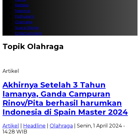
Redaksi
Nasional
Polhukam
Olahraga
Suara Warga
Entertainment
Topik
Olahraga
Artikel
Akhirnya Setelah 3 Tahun
lamanya, Ganda Campuran
Rinov/Pita berhasil harumkan
Indonesia di Spain Master 2024
Artikel
|
Headline
|
Olahraga
| Senin, 1 April 2024 -
14:28 WIB