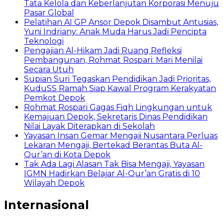
Tata Kelola dan Keberlanjutan Korporasi Menuju
Pasar Global
Pelatihan AI GP Ansor Depok Disambut Antusias,
Yuni Indriany: Anak Muda Harus Jadi Pencipta
Teknologi
Pengajian Al-Hikam Jadi Ruang Refleksi
Pembangunan, Rohmat Rospari: Mari Menilai
Secara Utuh
Supian Suri Tegaskan Pendidikan Jadi Prioritas,
KuduSS Ramah Siap Kawal Program Kerakyatan
Pemkot Depok
Rohmat Rospari Gagas Fiqh Lingkungan untuk
Kemajuan Depok, Sekretaris Dinas Pendidikan
Nilai Layak Diterapkan di Sekolah
Yayasan Insan Gemar Mengaji Nusantara Perluas
Lekaran Mengaji, Bertekad Berantas Buta Al-
Qur’an di Kota Depok
Tak Ada Lagi Alasan Tak Bisa Mengaji, Yayasan
IGMN Hadirkan Belajar Al-Qur’an Gratis di 10
Wilayah Depok
Internasional