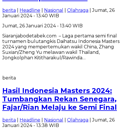
berita
|
Headline
|
Nasional
|
Olahraga
| Jumat, 26
Januari 2024 - 13:40 WIB
Jumat, 26 Januari 2024 - 13:40 WIB
Siaranjabodetabek.com – Laga pertama semi final
turnamen bulutangkis Daihatsu Indonesia Masters
2024 yang mempertemukan wakil China, Zhang
Suxian/Zheng Yu melawan wakil Thailand,
Jongkolphan Kititharakul/Rawinda…
berita
Hasil Indonesia Masters 2024:
Tumbangkan Rekan Senegara,
Fajar/Rian Melaju ke Semi Final
berita
|
Headline
|
Nasional
|
Olahraga
| Jumat, 26
Januari 2024 - 13:38 WIB