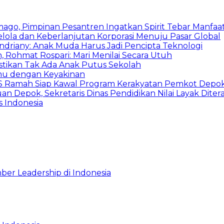
mago, Pimpinan Pesantren Ingatkan Spirit Tebar Manfaa
Kelola dan Keberlanjutan Korporasi Menuju Pasar Global
Indriany: Anak Muda Harus Jadi Pencipta Teknologi
 Rohmat Rospari: Mari Menilai Secara Utuh
astikan Tak Ada Anak Putus Sekolah
emu dengan Keyakinan
duSS Ramah Siap Kawal Program Kerakyatan Pemkot Depo
 Depok, Sekretaris Dinas Pendidikan Nilai Layak Diter
 Indonesia
ber Leadership di Indonesia