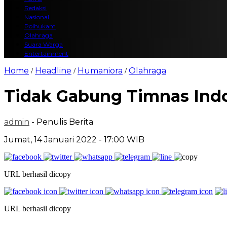
Redaksi
Nasional
Polhukam
Olahraga
Suara Warga
Entertainment
Home
Headline
Humaniora
Olahraga
/
/
/
Tidak Gabung Timnas Indon
admin
- Penulis Berita
Jumat, 14 Januari 2022 - 17:00 WIB
URL berhasil dicopy
URL berhasil dicopy