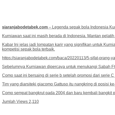
siaranjabodetabek.com
– Legenda sepak bola Indonesia Kurn
Kurniawan saat ini masih berada di Indonesia. Mantan pelatih
Kabar Ini jelas jadi lompatan karir yang signifikan untuk Ku
kompetisi sepak bola terbaik.
https://siaranjabodetabek.com/baca/20220113/5-sifat-orang-
Sebelumnya Kurniawan dipercaya untuk menukangi Sabah FC. 
Como saat ini bersaing di serie b setelah promosi dari serie C
Tim yang diarsiteki giacomo Gattuso itu nangkring di posisi ke-
Como sempat bangkrut pada 2004 dan baru kembali bangkit 
Jumlah Views
2,110