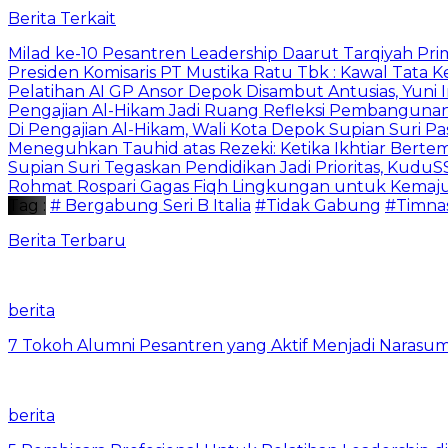
Berita Terkait
Milad ke-10 Pesantren Leadership Daarut Tarqiyah Pri
Presiden Komisaris PT Mustika Ratu Tbk : Kawal Tata 
Pelatihan AI GP Ansor Depok Disambut Antusias, Yuni 
Pengajian Al-Hikam Jadi Ruang Refleksi Pembangunan,
Di Pengajian Al-Hikam, Wali Kota Depok Supian Suri P
Meneguhkan Tauhid atas Rezeki: Ketika Ikhtiar Bert
Supian Suri Tegaskan Pendidikan Jadi Prioritas, Ku
Rohmat Rospari Gagas Fiqh Lingkungan untuk Kemajuan
Tag :
# Bergabung Seri B Italia
#Tidak Gabung
#Timnas
Berita Terbaru
berita
7 Tokoh Alumni Pesantren yang Aktif Menjadi Narasum
berita