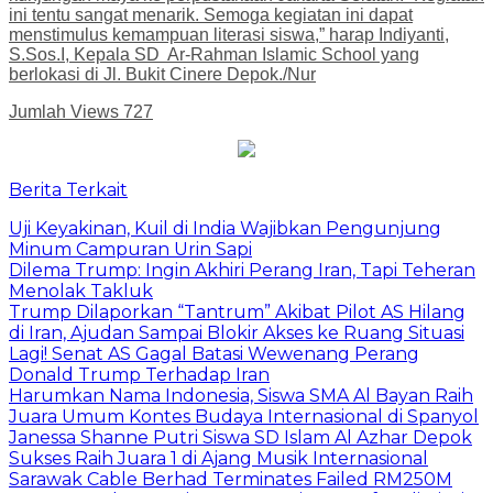
ini tentu sangat menarik. Semoga kegiatan ini dapat
menstimulus kemampuan literasi siswa,” harap Indiyanti,
S.Sos.I, Kepala SD Ar-Rahman Islamic School yang
berlokasi di Jl. Bukit Cinere Depok./Nur
Jumlah Views
727
Berita Terkait
Uji Keyakinan, Kuil di India Wajibkan Pengunjung
Minum Campuran Urin Sapi
Dilema Trump: Ingin Akhiri Perang Iran, Tapi Teheran
Menolak Takluk
Trump Dilaporkan “Tantrum” Akibat Pilot AS Hilang
di Iran, Ajudan Sampai Blokir Akses ke Ruang Situasi
Lagi! Senat AS Gagal Batasi Wewenang Perang
Donald Trump Terhadap Iran
Harumkan Nama Indonesia, Siswa SMA Al Bayan Raih
Juara Umum Kontes Budaya Internasional di Spanyol
Janessa Shanne Putri Siswa SD Islam Al Azhar Depok
Sukses Raih Juara 1 di Ajang Musik Internasional
Sarawak Cable Berhad Terminates Failed RM250M