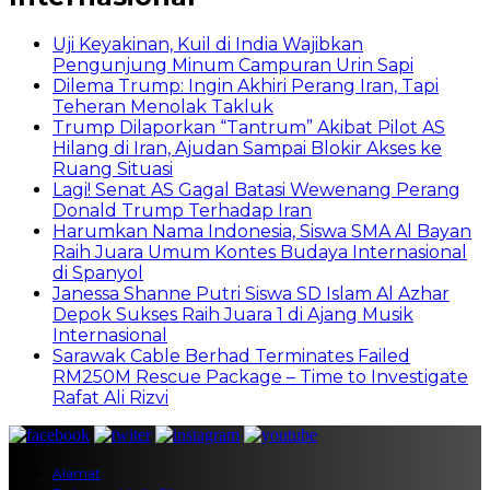
Uji Keyakinan, Kuil di India Wajibkan
Pengunjung Minum Campuran Urin Sapi
Dilema Trump: Ingin Akhiri Perang Iran, Tapi
Teheran Menolak Takluk
Trump Dilaporkan “Tantrum” Akibat Pilot AS
Hilang di Iran, Ajudan Sampai Blokir Akses ke
Ruang Situasi
Lagi! Senat AS Gagal Batasi Wewenang Perang
Donald Trump Terhadap Iran
Harumkan Nama Indonesia, Siswa SMA Al Bayan
Raih Juara Umum Kontes Budaya Internasional
di Spanyol
Janessa Shanne Putri Siswa SD Islam Al Azhar
Depok Sukses Raih Juara 1 di Ajang Musik
Internasional
Sarawak Cable Berhad Terminates Failed
RM250M Rescue Package – Time to Investigate
Rafat Ali Rizvi
Alamat