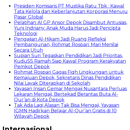
Presiden Komisaris PT Mustika Ratu Tbk : Kawal
Tata Kelola dan Keberlanjutan Korporasi Menuju
Pasar Global
Pelatihan AI GP Ansor Depok Disambut Antusias,
Yuni Indriany: Anak Muda Harus Jadi Pencipta
Teknologi
Pengajian Al-Hikam Jadi Ruang Refleksi
Pembangunan, Rohmat Rospari: Mari Menilai
Secara Utuh
Supian Suri Tegaskan Pendidikan Jadi Prioritas,
KuduSS Ramah Siap Kawal Program Kerakyatan
Pemkot Depok
Rohmat Rospari Gagas Fiqh Lingkungan untuk
Kemajuan Depok, Sekretaris Dinas Pendidikan
Nilai Layak Diterapkan di Sekolah
Yayasan Insan Gemar Mengaji Nusantara Perluas
Lekaran Mengaji, Bertekad Berantas Buta Al-
Qur’an di Kota Depok
Tak Ada Lagi Alasan Tak Bisa Mengaji, Yayasan
IGMN Hadirkan Belajar Al-Qur’an Gratis di 10
Wilayah Depok
Internasional