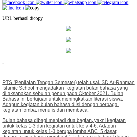
URL berhasil dicopy
PTS (Penilaian Tengah Semester) telah usai. SD Ar-Rahman
Islamic School mengadakan kegiatan bulan bahasa yang
dilaksanakan sebulan penuh pada Oktober 2021. Bulan
Bahasa ini bertujuan untuk meningkatkan literasi siswa.
Adapun kegiatan bulan bahasa diisi dengan berbagai
kegiatan lomba, menulis dan membaca.
Bulan bahasa dibagi menjadi dua bagian, yakni kegiatan
untuk kelas 1-3 dan kegiatan untuk kela 4-6. Adapun
kegiatan untuk kelas 1-3 berupa lomba ABC 5 dasar,
dimana siswa harus membuat 1 kata dari satu huruf depan