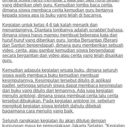
yang diberikan oleh guru. Kemudian lomba baca cerita,
dimana siswa membaca cerita kemudian guru bertanya
kepada siswa apa isi buku yang telah di bacanya.
Kegiatan untuk kelas 4-6 tak kalah menarik dan
menantangnya. Diantara lombanya adalah
scrabbel
bahasa,
dimana siswa harus mampu membuat beberapa kata dari
huruf-huruf yang diberikan guru, lomba Bersantap (Berani
dan Santun berpendapat), dimana guru memberikan sebuah
video, cerita, atau gambar kemudian siswa berpendapat
secara bergantian dari video atau cerita yang telah disajikan
guru.
Kemudian adapula kegiatan wisata buku, dimana seluruh
siswa wajib membaca buku kemudian membuat
kesimpulannya. Kesimpulan tersebut ditulis di aplikasi
padlet, sehingga seluruh siswa dapat membaca kesimpulan
dari buku yang ditulis dari temannya. Ada juga kegiatan
menulis antologi, dimana siswa membuat cerita lalu cerita
tersebut dibukukan. Pada kegiatan antologi ini, sebelum
mengikuti kegiatan siswa terlebih dahulu dibekali
bagaimana cara menulis yang baik.
Seluruh rangkaian kegiatan itu akan ditutup dengan
kunjungan maya ke perpustakaan Jakarta Selatan. “Kegiatan