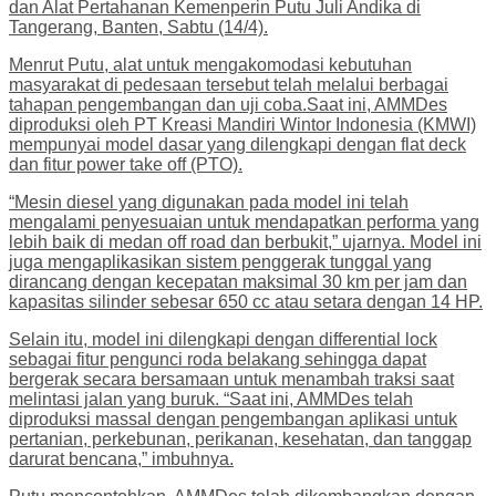
dan Alat Pertahanan Kemenperin Putu Juli Andika di
Tangerang, Banten, Sabtu (14/4).
Menrut Putu, alat untuk mengakomodasi kebutuhan
masyarakat di pedesaan tersebut telah melalui berbagai
tahapan pengembangan dan uji coba.Saat ini, AMMDes
diproduksi oleh PT Kreasi Mandiri Wintor Indonesia (KMWI)
mempunyai model dasar yang dilengkapi dengan flat deck
dan fitur power take off (PTO).
“Mesin diesel yang digunakan pada model ini telah
mengalami penyesuaian untuk mendapatkan performa yang
lebih baik di medan off road dan berbukit,” ujarnya. Model ini
juga mengaplikasikan sistem penggerak tunggal yang
dirancang dengan kecepatan maksimal 30 km per jam dan
kapasitas silinder sebesar 650 cc atau setara dengan 14 HP.
Selain itu, model ini dilengkapi dengan differential lock
sebagai fitur pengunci roda belakang sehingga dapat
bergerak secara bersamaan untuk menambah traksi saat
melintasi jalan yang buruk. “Saat ini, AMMDes telah
diproduksi massal dengan pengembangan aplikasi untuk
pertanian, perkebunan, perikanan, kesehatan, dan tanggap
darurat bencana,” imbuhnya.