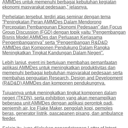
AMMDes untuk memenuhi berbagai kebutuhan kegiatan
ekonomi masyarakat pedesaan,” jelasnya.
Perhelatan tersebut, terdiri atas seminar dengan tema
“Peningkatan Peran AMMDes Dalam Mendorong
Percepatan Pembangunan Ekonomi Pedesaan” dan Focus
Group Discussion (FGD) dengan topik yaitu “Pengembangan
Bisnis Model AMMDes dan Perluasan Kerjasama
Pengembangannya” serta “Pengembangan R&D&D
AMMDes dan Komponen Pendukung Dalam Rangka
Meningkatkan Tingkat Kandungan Dalam Negeri”.
Lebih lanjut, event ini bertujuan membahas pemanfaatan
aplikasi AMMDes untuk meningkatkan produktivitas dan
memenuhi berbagai kebutuhan masyarakat pedesaan serta
membahas penguatan Research, Design and Development
(R&D&D) AMMDes dan komponen pendukungnya.
Tujuannya untuk meningkatkan tingkat komponen dalam
negeri (TKDN), serta exhibition yang akan menampilkan
beberapa unit AMMDes dengan aplikasi perontok padi,
penjernih air, Ice Flake Maker, pengolah kopi, pemoles
beras, generator listrik, pascapanen pisang, dan ambulance
feeder.