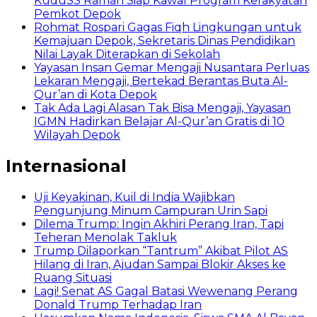
KuduSS Ramah Siap Kawal Program Kerakyatan
Pemkot Depok
Rohmat Rospari Gagas Fiqh Lingkungan untuk
Kemajuan Depok, Sekretaris Dinas Pendidikan
Nilai Layak Diterapkan di Sekolah
Yayasan Insan Gemar Mengaji Nusantara Perluas
Lekaran Mengaji, Bertekad Berantas Buta Al-
Qur’an di Kota Depok
Tak Ada Lagi Alasan Tak Bisa Mengaji, Yayasan
IGMN Hadirkan Belajar Al-Qur’an Gratis di 10
Wilayah Depok
Internasional
Uji Keyakinan, Kuil di India Wajibkan
Pengunjung Minum Campuran Urin Sapi
Dilema Trump: Ingin Akhiri Perang Iran, Tapi
Teheran Menolak Takluk
Trump Dilaporkan “Tantrum” Akibat Pilot AS
Hilang di Iran, Ajudan Sampai Blokir Akses ke
Ruang Situasi
Lagi! Senat AS Gagal Batasi Wewenang Perang
Donald Trump Terhadap Iran