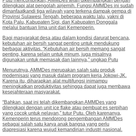
Putu mencontohkan, AMMDes telah dikembangkan dengan
dilengkapi alat pengolah airjernih. Fungsi AMMDes ini sudah
dimanfaatkandi tiga wilayah yang terkena dampak gempa di
Provinsi Sulawesi Tengah, beberapa waktu lalu, yakni di
Kota Palu, Kabupaten Sigi, dan Kabupaten Donggala
melalui bantuan lima unit dari Kemenperin.
Bagi masyarakat desa atau dalam kondisi darurat bencana,
kebutuhan air bersih sangat penting untuk mendukung
berbagai aktivitas. “Kebutuhan air bersih memang sangat
penting, karena selain untuk minum, juga misalnya
digunakan untuk memasak dan lainnya,” ungkap Putu
Menurutnya, AMMDes merupakan salah satu produk
modernisasi yang masuk dalam program kerja Jokowi-JK.
Karena itu, diharapkan alat multifungsi inimampu
meningkatkan produktivitas sehingga dapat juga membawa
kesejahteraan masyarakat.
“Bahkan, saat ini telah dikembangkan AMMDes yang
dilengkapi dengan unit ice flake atau pembuat es serpihan
yang cocok untuk nelayan,” tutur Putu. Oleh karenanya,
Kemenperin terus mendorong pengembangan AMMDes
sebagai salah satu karya anak bangsa yang perlu
diapresiasi karena wujud kemandirian industri nasional.