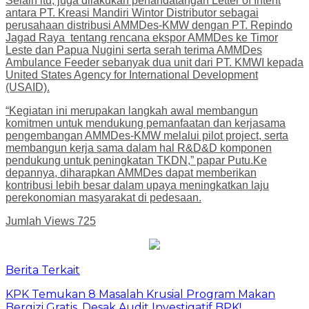
Selain itu, juga dilakukan penandatangan Letter of Intent
antara PT. Kreasi Mandiri Wintor Distributor sebagai
perusahaan distribusi AMMDes-KMW dengan PT. Repindo
Jagad Raya tentang rencana ekspor AMMDes ke Timor
Leste dan Papua Nugini serta serah terima AMMDes
Ambulance Feeder sebanyak dua unit dari PT. KMWI kepada
United States Agency for International Development
(USAID).
“Kegiatan ini merupakan langkah awal membangun
komitmen untuk mendukung pemanfaatan dan kerjasama
pengembangan AMMDes-KMW melalui pilot project, serta
membangun kerja sama dalam hal R&D&D komponen
pendukung untuk peningkatan TKDN,” papar Putu.Ke
depannya, diharapkan AMMDes dapat memberikan
kontribusi lebih besar dalam upaya meningkatkan laju
perekonomian masyarakat di pedesaan.
Jumlah Views
725
Berita Terkait
​KPK Temukan 8 Masalah Krusial Program Makan
Bergizi Gratis, Desak Audit Investigatif BPK!