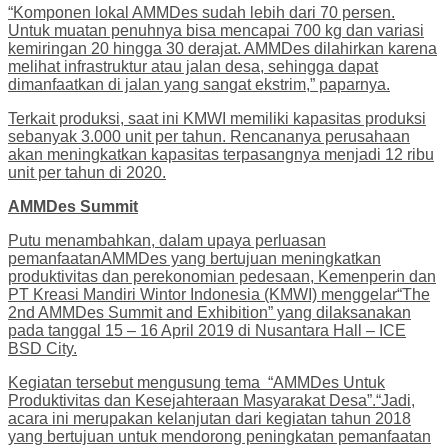
“Komponen lokal AMMDes sudah lebih dari 70 persen.
Untuk muatan penuhnya bisa mencapai 700 kg dan variasi
kemiringan 20 hingga 30 derajat. AMMDes dilahirkan karena
melihat infrastruktur atau jalan desa, sehingga dapat
dimanfaatkan di jalan yang sangat ekstrim,” paparnya.
Terkait produksi, saat ini KMWI memiliki kapasitas produksi
sebanyak 3.000 unit per tahun. Rencananya perusahaan
akan meningkatkan kapasitas terpasangnya menjadi 12 ribu
unit per tahun di 2020.
AMMDes Summit
Putu menambahkan, dalam upaya perluasan
pemanfaatanAMMDes yang bertujuan meningkatkan
produktivitas dan perekonomian pedesaan, Kemenperin dan
PT Kreasi Mandiri Wintor Indonesia (KMWI) menggelar“The
2nd AMMDes Summit and Exhibition” yang dilaksanakan
pada tanggal 15 – 16 April 2019 di Nusantara Hall – ICE
BSD City.
Kegiatan tersebut mengusung tema “AMMDes Untuk
Produktivitas dan Kesejahteraan Masyarakat Desa”.“Jadi,
acara ini merupakan kelanjutan dari kegiatan tahun 2018
yang bertujuan untuk mendorong peningkatan pemanfaatan