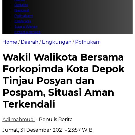
Redaksi
Nasional
Polhukam
Olahraga
Suara Warga
Entertainment
Home
Daerah
Lingkungan
Polhukam
/
/
/
Wakil Walikota Bersama
Forkopimda Kota Depok
Tinjau Posyan dan
Pospam, Situasi Aman
Terkendali
Adi mahmudi
- Penulis Berita
Jumat, 31 Desember 2021 - 23:57 WIB