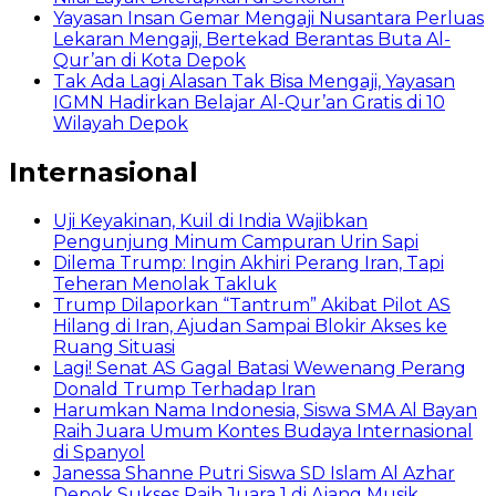
Yayasan Insan Gemar Mengaji Nusantara Perluas
Lekaran Mengaji, Bertekad Berantas Buta Al-
Qur’an di Kota Depok
Tak Ada Lagi Alasan Tak Bisa Mengaji, Yayasan
IGMN Hadirkan Belajar Al-Qur’an Gratis di 10
Wilayah Depok
Internasional
Uji Keyakinan, Kuil di India Wajibkan
Pengunjung Minum Campuran Urin Sapi
Dilema Trump: Ingin Akhiri Perang Iran, Tapi
Teheran Menolak Takluk
Trump Dilaporkan “Tantrum” Akibat Pilot AS
Hilang di Iran, Ajudan Sampai Blokir Akses ke
Ruang Situasi
Lagi! Senat AS Gagal Batasi Wewenang Perang
Donald Trump Terhadap Iran
Harumkan Nama Indonesia, Siswa SMA Al Bayan
Raih Juara Umum Kontes Budaya Internasional
di Spanyol
Janessa Shanne Putri Siswa SD Islam Al Azhar
Depok Sukses Raih Juara 1 di Ajang Musik