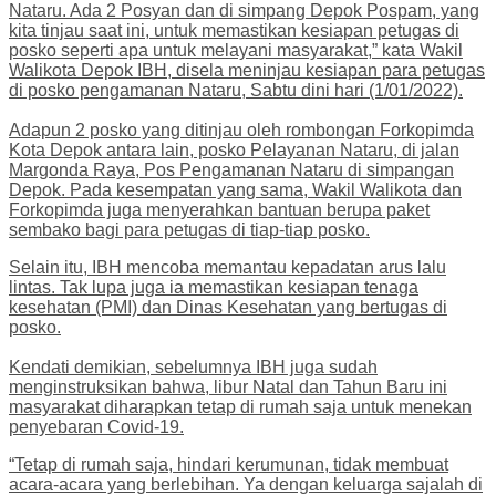
Nataru. Ada 2 Posyan dan di simpang Depok Pospam, yang
kita tinjau saat ini, untuk memastikan kesiapan petugas di
posko seperti apa untuk melayani masyarakat,” kata Wakil
Walikota Depok IBH, disela meninjau kesiapan para petugas
di posko pengamanan Nataru, Sabtu dini hari (1/01/2022).
Adapun 2 posko yang ditinjau oleh rombongan Forkopimda
Kota Depok antara lain, posko Pelayanan Nataru, di jalan
Margonda Raya, Pos Pengamanan Nataru di simpangan
Depok. Pada kesempatan yang sama, Wakil Walikota dan
Forkopimda juga menyerahkan bantuan berupa paket
sembako bagi para petugas di tiap-tiap posko.
Selain itu, IBH mencoba memantau kepadatan arus lalu
lintas. Tak lupa juga ia memastikan kesiapan tenaga
kesehatan (PMI) dan Dinas Kesehatan yang bertugas di
posko.
Kendati demikian, sebelumnya IBH juga sudah
menginstruksikan bahwa, libur Natal dan Tahun Baru ini
masyarakat diharapkan tetap di rumah saja untuk menekan
penyebaran Covid-19.
“Tetap di rumah saja, hindari kerumunan, tidak membuat
acara-acara yang berlebihan. Ya dengan keluarga sajalah di