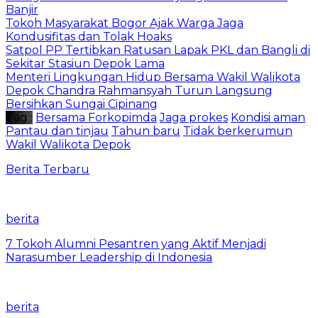
Banjir
Tokoh Masyarakat Bogor Ajak Warga Jaga
Kondusifitas dan Tolak Hoaks
Satpol PP Tertibkan Ratusan Lapak PKL dan Bangli di
Sekitar Stasiun Depok Lama
Menteri Lingkungan Hidup Bersama Wakil Walikota
Depok Chandra Rahmansyah Turun Langsung
Bersihkan Sungai Cipinang
Tag :
Bersama Forkopimda
Jaga prokes
Kondisi aman
Pantau dan tinjau
Tahun baru
Tidak berkerumun
Wakil Walikota Depok
Berita Terbaru
berita
7 Tokoh Alumni Pesantren yang Aktif Menjadi
Narasumber Leadership di Indonesia
berita