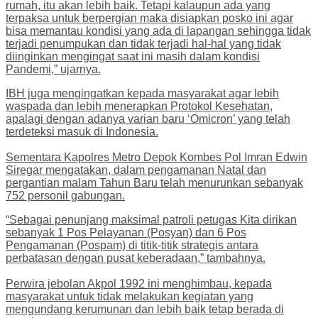
rumah, itu akan lebih baik. Tetapi kalaupun ada yang
terpaksa untuk berpergian maka disiapkan posko ini agar
bisa memantau kondisi yang ada di lapangan sehingga tidak
terjadi penumpukan dan tidak terjadi hal-hal yang tidak
diinginkan mengingat saat ini masih dalam kondisi
Pandemi,” ujarnya.
IBH juga mengingatkan kepada masyarakat agar lebih
waspada dan lebih menerapkan Protokol Kesehatan,
apalagi dengan adanya varian baru ‘Omicron’ yang telah
terdeteksi masuk di Indonesia.
Sementara Kapolres Metro Depok Kombes Pol Imran Edwin
Siregar mengatakan, dalam pengamanan Natal dan
pergantian malam Tahun Baru telah menurunkan sebanyak
752 personil gabungan.
“Sebagai penunjang maksimal patroli petugas Kita dirikan
sebanyak 1 Pos Pelayanan (Posyan) dan 6 Pos
Pengamanan (Pospam) di titik-titik strategis antara
perbatasan dengan pusat keberadaan,” tambahnya.
Perwira jebolan Akpol 1992 ini menghimbau, kepada
masyarakat untuk tidak melakukan kegiatan yang
mengundang kerumunan dan lebih baik tetap berada di