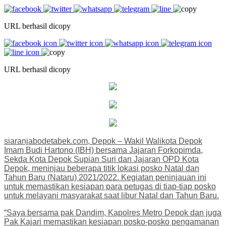
URL berhasil dicopy
URL berhasil dicopy
siaranjabodetabek.com, Depok – Wakil Walikota Depok
Imam Budi Hartono (IBH) bersama Jajaran Forkopimda,
Sekda Kota Depok Supian Suri dan Jajaran OPD Kota
Depok, meninjau beberapa titik lokasi posko Natal dan
Tahun Baru (Nataru) 2021/2022. Kegiatan peninjauan ini
untuk memastikan kesiapan para petugas di tiap-tiap posko
untuk melayani masyarakat saat libur Natal dan Tahun Baru.
“Saya bersama pak Dandim, Kapolres Metro Depok dan juga
Pak Kajari memastikan kesiapan posko-posko pengamanan