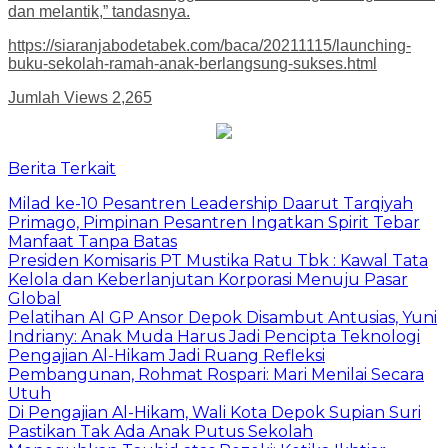
dan melantik,” tandasnya.
https://siaranjabodetabek.com/baca/20211115/launching-
buku-sekolah-ramah-anak-berlangsung-sukses.html
Jumlah Views
2,265
Berita Terkait
Milad ke-10 Pesantren Leadership Daarut Tarqiyah
Primago, Pimpinan Pesantren Ingatkan Spirit Tebar
Manfaat Tanpa Batas
Presiden Komisaris PT Mustika Ratu Tbk : Kawal Tata
Kelola dan Keberlanjutan Korporasi Menuju Pasar
Global
Pelatihan AI GP Ansor Depok Disambut Antusias, Yuni
Indriany: Anak Muda Harus Jadi Pencipta Teknologi
Pengajian Al-Hikam Jadi Ruang Refleksi
Pembangunan, Rohmat Rospari: Mari Menilai Secara
Utuh
Di Pengajian Al-Hikam, Wali Kota Depok Supian Suri
Pastikan Tak Ada Anak Putus Sekolah