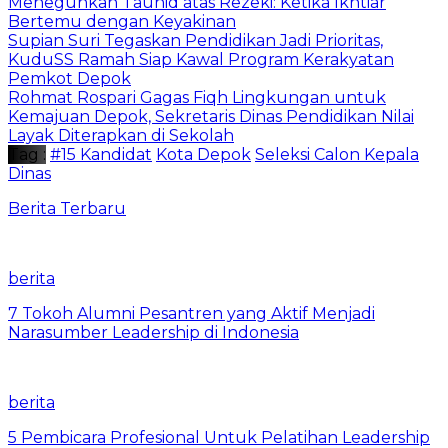
Meneguhkan Tauhid atas Rezeki: Ketika Ikhtiar
Bertemu dengan Keyakinan
Supian Suri Tegaskan Pendidikan Jadi Prioritas,
KuduSS Ramah Siap Kawal Program Kerakyatan
Pemkot Depok
Rohmat Rospari Gagas Fiqh Lingkungan untuk
Kemajuan Depok, Sekretaris Dinas Pendidikan Nilai
Layak Diterapkan di Sekolah
Tag :
#15 Kandidat
Kota Depok
Seleksi Calon Kepala
Dinas
Berita Terbaru
berita
7 Tokoh Alumni Pesantren yang Aktif Menjadi
Narasumber Leadership di Indonesia
berita
5 Pembicara Profesional Untuk Pelatihan Leadership