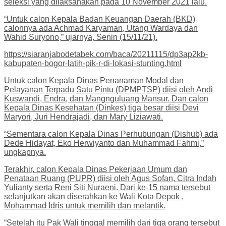
seleksi yang dilaksanakan pada 10 November 2021 lalu.
“Untuk calon Kepala Badan Keuangan Daerah (BKD)
calonnya ada Achmad Karyaman, Utang Wardaya dan
Wahid Suryono,” ujarnya, Senin (15/11/21).
https://siaranjabodetabek.com/baca/20211115/dp3ap2kb-
kabupaten-bogor-latih-pik-r-di-lokasi-stunting.html
Untuk calon Kepala Dinas Penanaman Modal dan
Pelayanan Terpadu Satu Pintu (DPMPTSP) diisi oleh Andi
Kuswandi, Endra, dan Mangnguluang Mansur. Dan calon
Kepala Dinas Kesehatan (Dinkes) tiga besar diisi Devi
Maryori, Juri Hendrajadi, dan Mary Liziawati.
“Sementara calon Kepala Dinas Perhubungan (Dishub) ada
Dede Hidayat, Eko Herwiyanto dan Muhammad Fahmi,”
ungkapnya.
Terakhir, calon Kepala Dinas Pekerjaan Umum dan
Penataan Ruang (PUPR) diisi oleh Agus Sofan, Citra Indah
Yulianty serta Reni Siti Nuraeni. Dari ke-15 nama tersebut
selanjutkan akan diserahkan ke Wali Kota Depok ,
Mohammad Idris untuk memilih dan melantik.
“Setelah itu Pak Wali tinggal memilih dari tiga orang tersebut