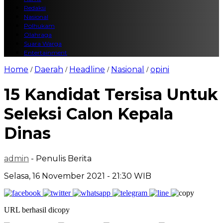
Redaksi
Nasional
Polhukam
Olahraga
Suara Warga
Entertainment
Home
Daerah
Headline
Nasional
opini
/
/
/
/
15 Kandidat Tersisa Untuk
Seleksi Calon Kepala
Dinas
admin
- Penulis Berita
Selasa, 16 November 2021 - 21:30 WIB
URL berhasil dicopy