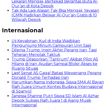
Lekaran Mengaji, Bertekad Berantas Buta Al-
Qur’an di Kota Depok
Tak Ada Lagi Alasan Tak Bisa Mengaji, Yayasan
IGMN Hadirkan Belajar Al-Qur’an Gratis di 10
Wilayah Depok
Internasional
Uji Keyakinan, Kuil di India Wajibkan
Pengunjung Minum Campuran Urin Sapi
Dilema Trump: Ingin Akhiri Perang Iran, Tapi
Teheran Menolak Takluk
Trump Dilaporkan “Tantrum” Akibat Pilot AS
Hilang di Iran, Ajudan Sampai Blokir Akses ke
Ruang Situasi
Lagi! Senat AS Gagal Batasi Wewenang Perang
Donald Trump Terhadap Iran
Harumkan Nama Indonesia, Siswa SMA Al Bayan
Raih Juara Umum Kontes Budaya Internasional
di Spanyol
Janessa Shanne Putri Siswa SD Islam Al Azhar
Depok Sukses Raih Juara 1 di Ajang Musik
Internasional