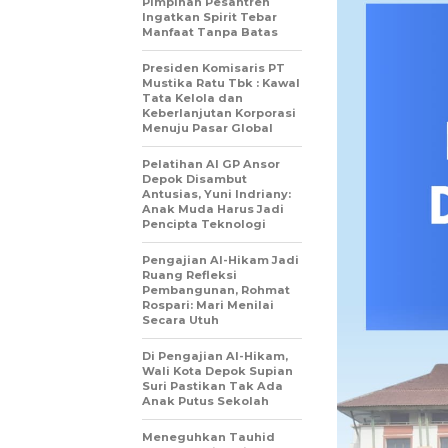
Pimpinan Pesantren
Ingatkan Spirit Tebar
Manfaat Tanpa Batas
Presiden Komisaris PT
Mustika Ratu Tbk : Kawal
Tata Kelola dan
Keberlanjutan Korporasi
Menuju Pasar Global
Pelatihan AI GP Ansor
Depok Disambut
Antusias, Yuni Indriany:
Anak Muda Harus Jadi
Pencipta Teknologi
Pengajian Al-Hikam Jadi
Ruang Refleksi
Pembangunan, Rohmat
Rospari: Mari Menilai
Secara Utuh
Di Pengajian Al-Hikam,
Wali Kota Depok Supian
Suri Pastikan Tak Ada
Anak Putus Sekolah
Meneguhkan Tauhid