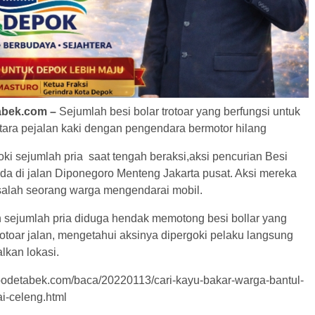
abek.com –
Sejumlah besi bolar trotoar yang berfungsi untuk
ara pejalan kaki dengan pengendara bermotor hilang
i sejumlah pria saat tengah beraksi,aksi pencurian Besi
ada di jalan Diponegoro Menteng Jakarta pusat. Aksi mereka
 salah seorang warga mengendarai mobil.
sejumlah pria diduga hendak memotong besi bollar yang
rotoar jalan, mengetahui aksinya dipergoki pelaku langsung
lkan lokasi.
jabodetabek.com/baca/20220113/cari-kayu-bakar-warga-bantul-
i-celeng.html