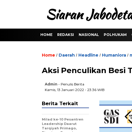
HOME
REDAKSI
NASIONAL
POLHUKAM
Home
Daerah
Headline
Humaniora
/
/
/
/
Aksi Penculikan Besi 
Admin
- Penulis Berita
Kamis, 13 Januari 2022 - 23:36 WIB
Berita Terkait
Milad ke-10 Pesantren
Leadership Daarut
Tarqiyah Primago,