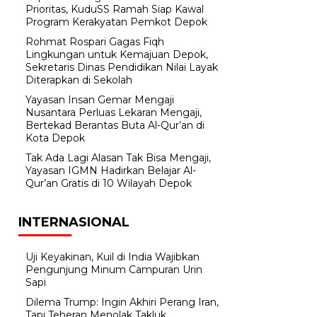
Prioritas, KuduSS Ramah Siap Kawal
Program Kerakyatan Pemkot Depok
Rohmat Rospari Gagas Fiqh
Lingkungan untuk Kemajuan Depok,
Sekretaris Dinas Pendidikan Nilai Layak
Diterapkan di Sekolah
Yayasan Insan Gemar Mengaji
Nusantara Perluas Lekaran Mengaji,
Bertekad Berantas Buta Al-Qur’an di
Kota Depok
Tak Ada Lagi Alasan Tak Bisa Mengaji,
Yayasan IGMN Hadirkan Belajar Al-
Qur’an Gratis di 10 Wilayah Depok
INTERNASIONAL
Uji Keyakinan, Kuil di India Wajibkan
Pengunjung Minum Campuran Urin
Sapi
Dilema Trump: Ingin Akhiri Perang Iran,
Tapi Teheran Menolak Takluk