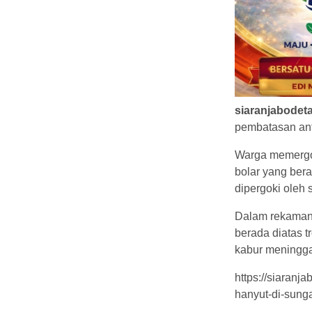
siaranjabodet
pembatasan ant
Warga memergok
bolar yang ber
dipergoki oleh
Dalam rekaman 
berada diatas t
kabur meningga
https://siaran
hanyut-di-sunga