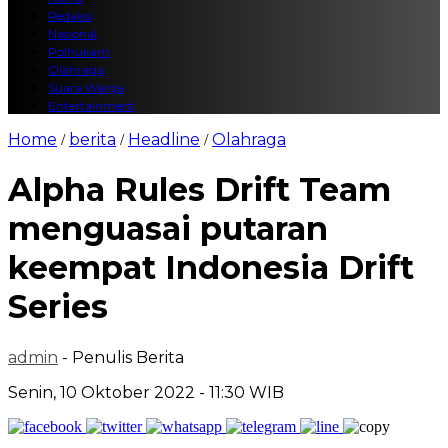
Redaksi
Nasional
Polhukam
Olahraga
Suara Warga
Entertainment
Home
berita
Headline
Olahraga
/
/
/
Alpha Rules Drift Team
menguasai putaran
keempat Indonesia Drift
Series
admin
- Penulis Berita
Senin, 10 Oktober 2022 - 11:30 WIB