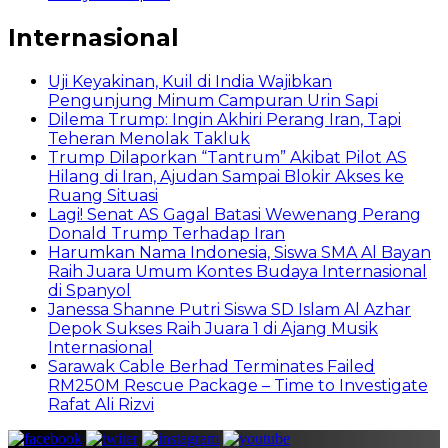
Internasional
Uji Keyakinan, Kuil di India Wajibkan
Pengunjung Minum Campuran Urin Sapi
Dilema Trump: Ingin Akhiri Perang Iran, Tapi
Teheran Menolak Takluk
Trump Dilaporkan “Tantrum” Akibat Pilot AS
Hilang di Iran, Ajudan Sampai Blokir Akses ke
Ruang Situasi
Lagi! Senat AS Gagal Batasi Wewenang Perang
Donald Trump Terhadap Iran
Harumkan Nama Indonesia, Siswa SMA Al Bayan
Raih Juara Umum Kontes Budaya Internasional
di Spanyol
Janessa Shanne Putri Siswa SD Islam Al Azhar
Depok Sukses Raih Juara 1 di Ajang Musik
Internasional
Sarawak Cable Berhad Terminates Failed
RM250M Rescue Package – Time to Investigate
Rafat Ali Rizvi