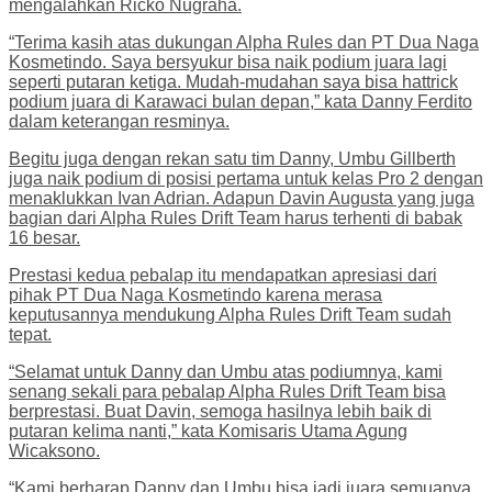
mengalahkan Ricko Nugraha.
“Terima kasih atas dukungan Alpha Rules dan PT Dua Naga
Kosmetindo. Saya bersyukur bisa naik podium juara lagi
seperti putaran ketiga. Mudah-mudahan saya bisa hattrick
podium juara di Karawaci bulan depan,” kata Danny Ferdito
dalam keterangan resminya.
Begitu juga dengan rekan satu tim Danny, Umbu Gillberth
juga naik podium di posisi pertama untuk kelas Pro 2 dengan
menaklukkan Ivan Adrian. Adapun Davin Augusta yang juga
bagian dari Alpha Rules Drift Team harus terhenti di babak
16 besar.
Prestasi kedua pebalap itu mendapatkan apresiasi dari
pihak PT Dua Naga Kosmetindo karena merasa
keputusannya mendukung Alpha Rules Drift Team sudah
tepat.
“Selamat untuk Danny dan Umbu atas podiumnya, kami
senang sekali para pebalap Alpha Rules Drift Team bisa
berprestasi. Buat Davin, semoga hasilnya lebih baik di
putaran kelima nanti,” kata Komisaris Utama Agung
Wicaksono.
“Kami berharap Danny dan Umbu bisa jadi juara semuanya