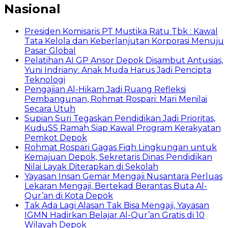
Nasional
Presiden Komisaris PT Mustika Ratu Tbk : Kawal
Tata Kelola dan Keberlanjutan Korporasi Menuju
Pasar Global
Pelatihan AI GP Ansor Depok Disambut Antusias,
Yuni Indriany: Anak Muda Harus Jadi Pencipta
Teknologi
Pengajian Al-Hikam Jadi Ruang Refleksi
Pembangunan, Rohmat Rospari: Mari Menilai
Secara Utuh
Supian Suri Tegaskan Pendidikan Jadi Prioritas,
KuduSS Ramah Siap Kawal Program Kerakyatan
Pemkot Depok
Rohmat Rospari Gagas Fiqh Lingkungan untuk
Kemajuan Depok, Sekretaris Dinas Pendidikan
Nilai Layak Diterapkan di Sekolah
Yayasan Insan Gemar Mengaji Nusantara Perluas
Lekaran Mengaji, Bertekad Berantas Buta Al-
Qur’an di Kota Depok
Tak Ada Lagi Alasan Tak Bisa Mengaji, Yayasan
IGMN Hadirkan Belajar Al-Qur’an Gratis di 10
Wilayah Depok