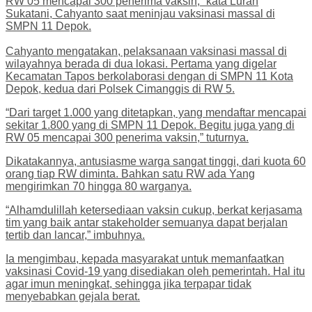
RW 05 mencapai 300 penerima vaksin,” kata Lurah
Sukatani, Cahyanto saat meninjau vaksinasi massal di
SMPN 11 Depok.
Cahyanto mengatakan, pelaksanaan vaksinasi massal di
wilayahnya berada di dua lokasi. Pertama yang digelar
Kecamatan Tapos berkolaborasi dengan di SMPN 11 Kota
Depok, kedua dari Polsek Cimanggis di RW 5.
“Dari target 1.000 yang ditetapkan, yang mendaftar mencapai
sekitar 1.800 yang di SMPN 11 Depok. Begitu juga yang di
RW 05 mencapai 300 penerima vaksin,” tuturnya.
Dikatakannya, antusiasme warga sangat tinggi, dari kuota 60
orang tiap RW diminta. Bahkan satu RW ada Yang
mengirimkan 70 hingga 80 warganya.
“Alhamdulillah ketersediaan vaksin cukup, berkat kerjasama
tim yang baik antar stakeholder semuanya dapat berjalan
tertib dan lancar,” imbuhnya.
Ia mengimbau, kepada masyarakat untuk memanfaatkan
vaksinasi Covid-19 yang disediakan oleh pemerintah. Hal itu
agar imun meningkat, sehingga jika terpapar tidak
menyebabkan gejala berat.