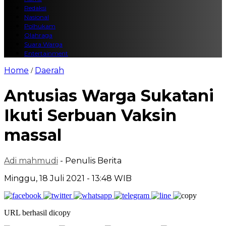
Redaksi
Nasional
Polhukam
Olahraga
Suara Warga
Entertainment
Home
Daerah
/
Antusias Warga Sukatani
Ikuti Serbuan Vaksin
massal
Adi mahmudi
- Penulis Berita
Minggu, 18 Juli 2021 - 13:48 WIB
URL berhasil dicopy