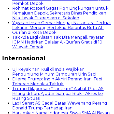
Pemkot Depok
Rohmat Rospari Gagas Fiqh Lingkungan untuk
Kemajuan Depok, Sekretaris Dinas Pendidikan
Nilai Layak Diterapkan di Sekolah
Yayasan Insan Gemar Mengaji Nusantara Perluas
Lekaran Mengaji, Bertekad Berantas Buta Al-
Qur’an di Kota Depok
Tak Ada Lagi Alasan Tak Bisa Mengaji, Yayasan
IGMN Hadirkan Belajar Al-Qur’an Gratis di 10
Wilayah Depok
Internasional
Uji Keyakinan, Kuil di India Wajibkan
Pengunjung Minum Campuran Urin Sapi
Dilema Trump: Ingin Akhiri Perang Iran, Tapi
Teheran Menolak Takluk
Trump Dilaporkan “Tantrum” Akibat Pilot AS
Hilang di Iran, Ajudan Sampai Blokir Akses ke
Ruang Situasi
Lagi! Senat AS Gagal Batasi Wewenang Perang
Donald Trump Terhadap Iran
Harumkan Nama Indonesia, Siswa SMA Al Bayan