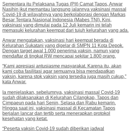
Sementara itu Pelaksana Tugas (Plt) Camat Tapos, Anwar
Nasihin ikut memantau langsung jalannya vaksinasi massal
Covid-19 di wilayahnya yang berkolaborasi dengan Markas
Besar Tentara Nasional Indonesia (Mabes TNI). Kini,
vaksinasi yang dimulai pada 12 Juli kemarin ini telah
memasuki kelurahan keempat dari tujuh kelurahan yang ada.
Anwar mengatakan, vaksinasi hari keempat berada di
Kelurahan Sukatani yang digelar di SMPN 11 Kota Depok.
Dengan target awal 1.000 penerima vaksin, namun yang
mendaftar di tingkat RW mencapai sekitar 1.800 orang.
“Kami apresiasi antusiasme masyarakat. Karena itu, akan
kami coba fasilitasi agar semuanya bisa mendapatkan
vaksin, karena stok vaksin yang tersedia juga masih cukup,”
kata Anwar.
Ia menjelaskan, sebelumnya, vaksinasi massal Covid-19
sudah dilaksanakan di Kelurahan Cilangkap, Tapos dan
Cimpaeun pada hari Senin, Selasa dan Rabu kemarin.
Hingga saat ini, vaksinasi massal di Kecamatan Tapos
berjalan lancar dan tertib serta menerapkan protokol
kesehatan yang ketat.
“Peserta vaksin Covid-19 sudah diberikan jadwal