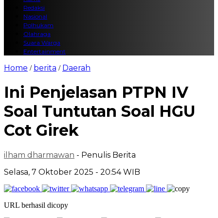
Redaksi
Nasional
Polhukam
Olahraga
Suara Warga
Entertainment
Home
berita
Daerah
/
/
Ini Penjelasan PTPN IV
Soal Tuntutan Soal HGU
Cot Girek
ilham dharmawan
- Penulis Berita
Selasa, 7 Oktober 2025 - 20:54 WIB
URL berhasil dicopy