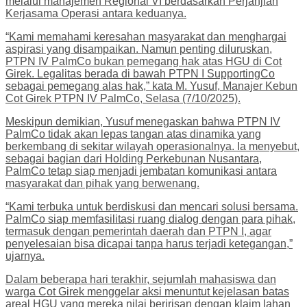
melalui manajemen Regional VI berdasarkan Perjanjian
Kerjasama Operasi antara keduanya.
“Kami memahami keresahan masyarakat dan menghargai
aspirasi yang disampaikan. Namun penting diluruskan,
PTPN IV PalmCo bukan pemegang hak atas HGU di Cot
Girek. Legalitas berada di bawah PTPN I SupportingCo
sebagai pemegang alas hak,” kata M. Yusuf, Manajer Kebun
Cot Girek PTPN IV PalmCo, Selasa (7/10/2025).
Meskipun demikian, Yusuf menegaskan bahwa PTPN IV
PalmCo tidak akan lepas tangan atas dinamika yang
berkembang di sekitar wilayah operasionalnya. Ia menyebut,
sebagai bagian dari Holding Perkebunan Nusantara,
PalmCo tetap siap menjadi jembatan komunikasi antara
masyarakat dan pihak yang berwenang.
“Kami terbuka untuk berdiskusi dan mencari solusi bersama.
PalmCo siap memfasilitasi ruang dialog dengan para pihak,
termasuk dengan pemerintah daerah dan PTPN I, agar
penyelesaian bisa dicapai tanpa harus terjadi ketegangan,”
ujarnya.
Dalam beberapa hari terakhir, sejumlah mahasiswa dan
warga Cot Girek menggelar aksi menuntut kejelasan batas
areal HGU yang mereka nilai beririsan dengan klaim lahan