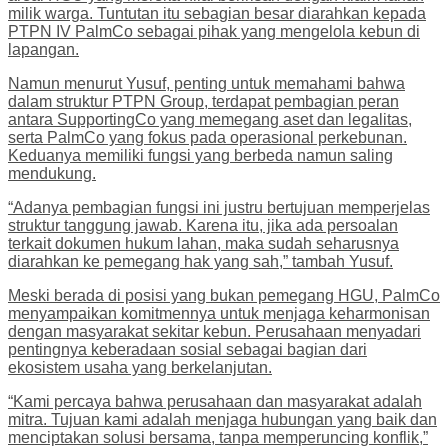
milik warga. Tuntutan itu sebagian besar diarahkan kepada
PTPN IV PalmCo sebagai pihak yang mengelola kebun di
lapangan.
Namun menurut Yusuf, penting untuk memahami bahwa
dalam struktur PTPN Group, terdapat pembagian peran
antara SupportingCo yang memegang aset dan legalitas,
serta PalmCo yang fokus pada operasional perkebunan.
Keduanya memiliki fungsi yang berbeda namun saling
mendukung.
“Adanya pembagian fungsi ini justru bertujuan memperjelas
struktur tanggung jawab. Karena itu, jika ada persoalan
terkait dokumen hukum lahan, maka sudah seharusnya
diarahkan ke pemegang hak yang sah,” tambah Yusuf.
Meski berada di posisi yang bukan pemegang HGU, PalmCo
menyampaikan komitmennya untuk menjaga keharmonisan
dengan masyarakat sekitar kebun. Perusahaan menyadari
pentingnya keberadaan sosial sebagai bagian dari
ekosistem usaha yang berkelanjutan.
“Kami percaya bahwa perusahaan dan masyarakat adalah
mitra. Tujuan kami adalah menjaga hubungan yang baik dan
menciptakan solusi bersama, tanpa memperuncing konflik,”