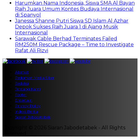
Harumkan Nama Indonesia, Siswa SMA Al Bayan
Raih Juara Umum Kontes Budaya Internasional
di Spanyol
Janessa Shanne Putri Siswa SD Islam Al Azhar
Depok Sukses Raih Juara 1 di Ajang Musik
Internasional
Sarawak Cable Berhad Terminates Failed
RM250M Rescue Package – Time to Investigate
Rafat Ali Rizvi
Alamat
Pedoman Media Siber
Redaksi
Tentang Kami
Footer
Entertain
Privacy Policy
Indeks Berita
Siaran Jabodetabek
Copyright © 2026 Siaran Jabodetabek - All Rights
Reserved