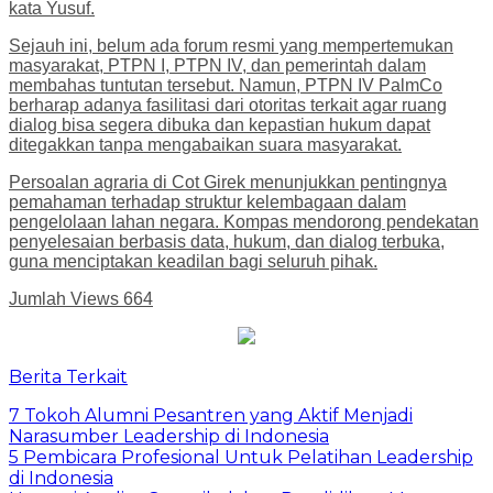
kata Yusuf.
Sejauh ini, belum ada forum resmi yang mempertemukan
masyarakat, PTPN I, PTPN IV, dan pemerintah dalam
membahas tuntutan tersebut. Namun, PTPN IV PalmCo
berharap adanya fasilitasi dari otoritas terkait agar ruang
dialog bisa segera dibuka dan kepastian hukum dapat
ditegakkan tanpa mengabaikan suara masyarakat.
Persoalan agraria di Cot Girek menunjukkan pentingnya
pemahaman terhadap struktur kelembagaan dalam
pengelolaan lahan negara. Kompas mendorong pendekatan
penyelesaian berbasis data, hukum, dan dialog terbuka,
guna menciptakan keadilan bagi seluruh pihak.
Jumlah Views
664
Berita Terkait
7 Tokoh Alumni Pesantren yang Aktif Menjadi
Narasumber Leadership di Indonesia
5 Pembicara Profesional Untuk Pelatihan Leadership
di Indonesia