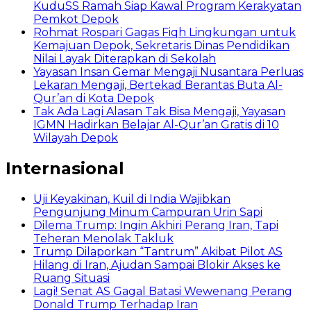
KuduSS Ramah Siap Kawal Program Kerakyatan
Pemkot Depok
Rohmat Rospari Gagas Fiqh Lingkungan untuk
Kemajuan Depok, Sekretaris Dinas Pendidikan
Nilai Layak Diterapkan di Sekolah
Yayasan Insan Gemar Mengaji Nusantara Perluas
Lekaran Mengaji, Bertekad Berantas Buta Al-
Qur’an di Kota Depok
Tak Ada Lagi Alasan Tak Bisa Mengaji, Yayasan
IGMN Hadirkan Belajar Al-Qur’an Gratis di 10
Wilayah Depok
Internasional
Uji Keyakinan, Kuil di India Wajibkan
Pengunjung Minum Campuran Urin Sapi
Dilema Trump: Ingin Akhiri Perang Iran, Tapi
Teheran Menolak Takluk
Trump Dilaporkan “Tantrum” Akibat Pilot AS
Hilang di Iran, Ajudan Sampai Blokir Akses ke
Ruang Situasi
Lagi! Senat AS Gagal Batasi Wewenang Perang
Donald Trump Terhadap Iran