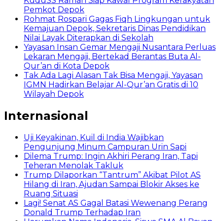
KuduSS Ramah Siap Kawal Program Kerakyatan
Pemkot Depok
Rohmat Rospari Gagas Fiqh Lingkungan untuk
Kemajuan Depok, Sekretaris Dinas Pendidikan
Nilai Layak Diterapkan di Sekolah
Yayasan Insan Gemar Mengaji Nusantara Perluas
Lekaran Mengaji, Bertekad Berantas Buta Al-
Qur’an di Kota Depok
Tak Ada Lagi Alasan Tak Bisa Mengaji, Yayasan
IGMN Hadirkan Belajar Al-Qur’an Gratis di 10
Wilayah Depok
Internasional
Uji Keyakinan, Kuil di India Wajibkan
Pengunjung Minum Campuran Urin Sapi
Dilema Trump: Ingin Akhiri Perang Iran, Tapi
Teheran Menolak Takluk
Trump Dilaporkan “Tantrum” Akibat Pilot AS
Hilang di Iran, Ajudan Sampai Blokir Akses ke
Ruang Situasi
Lagi! Senat AS Gagal Batasi Wewenang Perang
Donald Trump Terhadap Iran