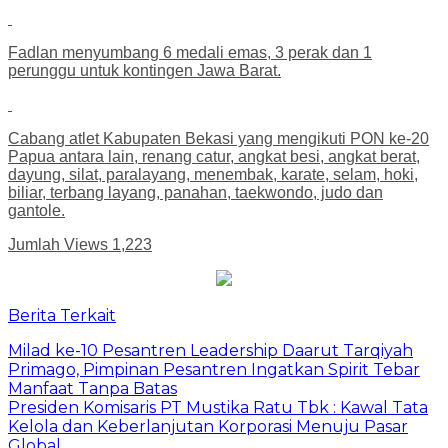
Fadlan menyumbang 6 medali emas, 3 perak dan 1
perunggu untuk kontingen Jawa Barat.
Cabang atlet Kabupaten Bekasi yang mengikuti PON ke-20
Papua antara lain, renang catur, angkat besi, angkat berat,
dayung, silat, paralayang, menembak, karate, selam, hoki,
biliar, terbang layang, panahan, taekwondo, judo dan
gantole.
Jumlah Views
1,223
Berita Terkait
Milad ke-10 Pesantren Leadership Daarut Tarqiyah
Primago, Pimpinan Pesantren Ingatkan Spirit Tebar
Manfaat Tanpa Batas
Presiden Komisaris PT Mustika Ratu Tbk : Kawal Tata
Kelola dan Keberlanjutan Korporasi Menuju Pasar
Global