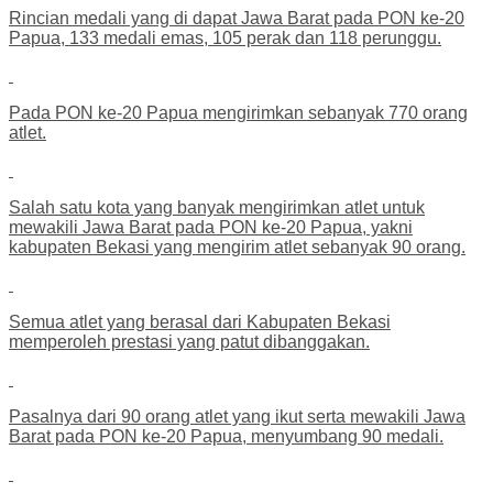
Rincian medali yang di dapat Jawa Barat pada PON ke-20
Papua, 133 medali emas, 105 perak dan 118 perunggu.
Pada PON ke-20 Papua mengirimkan sebanyak 770 orang
atlet.
Salah satu kota yang banyak mengirimkan atlet untuk
mewakili Jawa Barat pada PON ke-20 Papua, yakni
kabupaten Bekasi yang mengirim atlet sebanyak 90 orang.
Semua atlet yang berasal dari Kabupaten Bekasi
memperoleh prestasi yang patut dibanggakan.
Pasalnya dari 90 orang atlet yang ikut serta mewakili Jawa
Barat pada PON ke-20 Papua, menyumbang 90 medali.