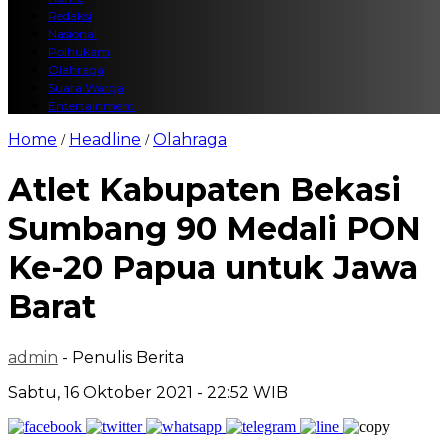
Redaksi
Nasional
Polhukam
Olahraga
Suara Warga
Entertainment
Home
Headline
Olahraga
/
/
Atlet Kabupaten Bekasi
Sumbang 90 Medali PON
Ke-20 Papua untuk Jawa
Barat
admin
- Penulis Berita
Sabtu, 16 Oktober 2021 - 22:52 WIB