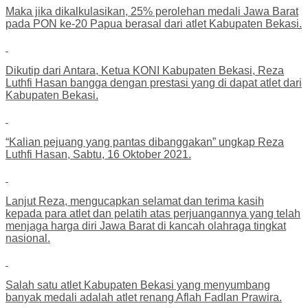
Maka jika dikalkulasikan, 25% perolehan medali Jawa Barat
pada PON ke-20 Papua berasal dari atlet Kabupaten Bekasi.
Dikutip dari Antara, Ketua KONI Kabupaten Bekasi, Reza
Luthfi Hasan bangga dengan prestasi yang di dapat atlet dari
Kabupaten Bekasi.
“Kalian pejuang yang pantas dibanggakan” ungkap Reza
Luthfi Hasan, Sabtu, 16 Oktober 2021.
Lanjut Reza, mengucapkan selamat dan terima kasih
kepada para atlet dan pelatih atas perjuangannya yang telah
menjaga harga diri Jawa Barat di kancah olahraga tingkat
nasional.
Salah satu atlet Kabupaten Bekasi yang menyumbang
banyak medali adalah atlet renang Aflah Fadlan Prawira.